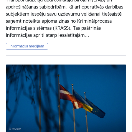
apdrošināšanas sabiedrībām, kā arī operatīvās darbības
subjektiem iespēju savu uzdevumu veikšanai tiešsaistē
saņemt noteikta apjoma ziņas no Kriminālprocesa
informācijas sistēmas (KRASS). Tas paātrinās
informācijas apriti starp iesaistītajām…
Informācija medijiem