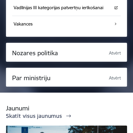
Vadlīnijas III kategorijas patvertņu ierīkošanai
Vakances
Nozares politika
Atvērt
Par ministriju
Atvērt
Jaunumi
Skatīt visus jaunumus