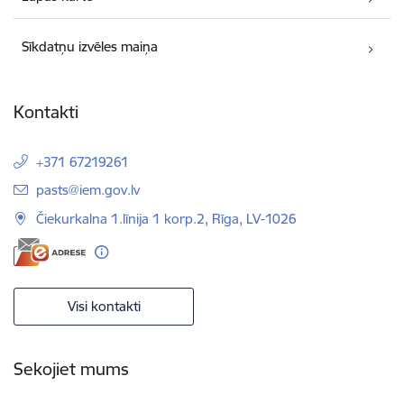
Sīkdatņu izvēles maiņa
Kontakti
+371 67219261
E-pasts:
pasts@iem.gov.lv
Čiekurkalna 1.līnija 1 korp.2, Rīga, LV-1026
Visi kontakti
Sekojiet mums