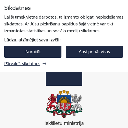
Pāriet uz lapas saturu
Sīkdatnes
Spied
lai meklētu
Enter
Lai šī tīmekļvietne darbotos, tā izmanto obligāti nepieciešamās
sīkdatnes. Ar Jūsu piekrišanu papildus šajā vietnē var tikt
izmantotas statistikas un sociālo mediju sīkdatnes.
Lūdzu, atzīmējiet savu izvēli:
Noraidīt
Apstiprināt visas
Pārvaldīt sīkdatnes
Iekšlietu ministrija