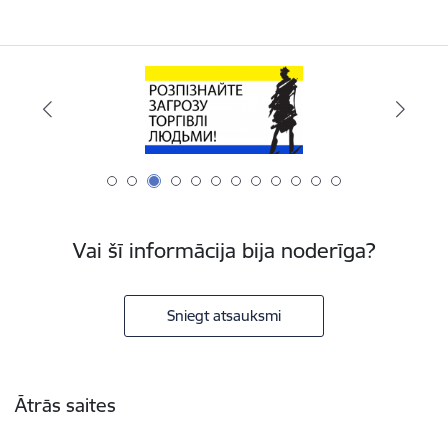
Vai šī informācija bija noderīga?
Sniegt atsauksmi
Kājene
Ātrās saites