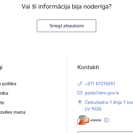
Vai šī informācija bija noderīga?
Sniegt atsauksmi
i
Kontakti
 politika
+371 67219261
E-pasts:
pasts@iem.gov.lv
mība
Čiekurkalna 1.līnija 1 ko
te
LV-1026
izvēles maiņa