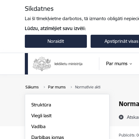
Pāriet uz lapas saturu
Sīkdatnes
Lai šī tīmekļvietne darbotos, tā izmanto obligāti nepiec
Lūdzu, atzīmējiet savu izvēli:
Noraidīt
Apstiprināt visas
Par mums
Sākums
Par mums
Normatīvie akti
Normat
Struktūra
Viegli lasīt
Atska
Vadība
Publicēts: 
Darbības jomas