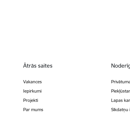
Kājene
Ātrās saites
Noderīg
Vakances
Privātuma
Iepirkumi
Piekļūsta
Projekti
Lapas kar
Par mums
Sīkdatņu 