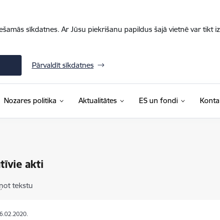
iešamās sīkdatnes. Ar Jūsu piekrišanu papildus šajā vietnē var tikt i
Pārvaldīt sīkdatnes
Nozares politika
Aktualitātes
ES un fondi
Konta
īvie akti
ņot tekstu
06.02.2020.