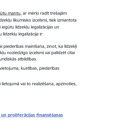
egūtu mantu
, ar mērķi radīt trešajām
zekļu likumisko izcelsmi, tiek izmantota
iegūtu līdzekļu legalizācijas un
īdzekļu legalizācija ir:
i piederības mainīšana, zinot, ka līdzekļi
kļu noziedzīgo izcelsmi vai palīdzēt citai
uridiskās atbildības.
zvietojuma, kustības, piederības
lietojumā vai to realizēšana, apzinoties,
 un proliferācijas finansēšanas