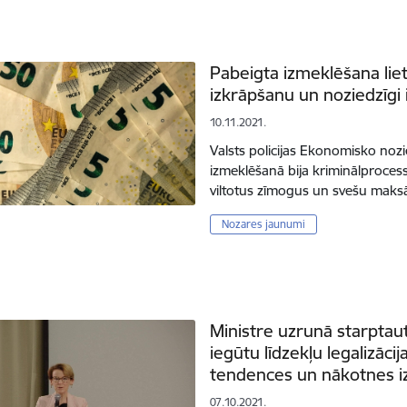
Pabeigta izmeklēšana lie
izkrāpšanu un noziedzīgi 
10.11.2021.
Valsts policijas Ekonomisko no
izmeklēšanā bija kriminālproces
viltotus zīmogus un svešu maksā
Nozares jaunumi
Ministre uzrunā starptaut
iegūtu līdzekļu legalizāc
tendences un nākotnes iz
07.10.2021.