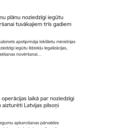
mu plānu noziedzīgi iegūtu
vēršanai tuvākajiem trīs gadiem
binets apstiprināja Iekšlietu ministrijas
dzīgi iegūtu līdzekļu legalizācijas,
ansēšanas novēršanai…
 operācijas laikā par noziedzīgi
 aizturēti Latvijas pilsoņi
ziegumu apkarošanas pārvaldes