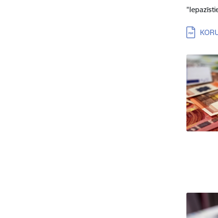
"Iepazīst
Lejupielā
KORU