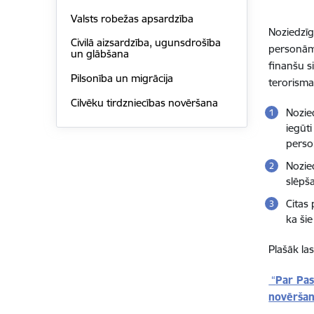
Valsts robežas apsardzība
Noziedzīgi
Civilā aizsardzība, ugunsdrošība
personām 
un glābšana
finanšu s
Pilsonība un migrācija
terorisma
Cilvēku tirdzniecības novēršana
Nozied
iegūti
person
Nozied
slēpša
Citas 
ka šie
Plašāk la
“
Par Pas
novēršan