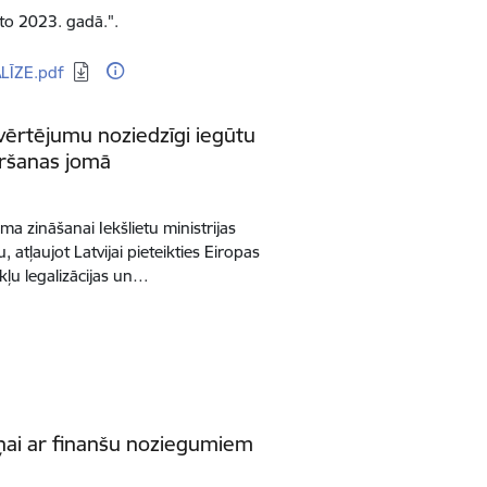
kto 2023. gadā.".
LĪZE.pdf
t vērtējumu noziedzīgi iegūtu
vēršanas jomā
ēma zināšanai Iekšlietu ministrijas
atļaujot Latvijai pieteikties Eiropas
kļu legalizācijas un…
cīņai ar finanšu noziegumiem