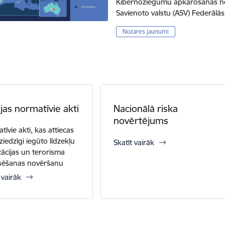
Kibernoziegumu apkarošanas no
Savienoto valstu (ASV) Federālā
Nozares jaunumi
ijas normatīvie akti
Nacionālā riska
novērtējums
īvie akti, kas attiecas
ziedzīgi iegūto līdzekļu
Skatīt vairāk
izācijas un terorisma
sēšanas novēršanu
 vairāk