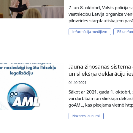
7. un 8. oktobrī, Valsts policija
vēstniecību Latvijā organizē vie
pilnveides starptautiskajiem p
Informācija medijiem
ES un fon
Jauna ziņošanas sistēma
un sliekšņa deklarāciju i
01.10.2021.
Sākot ar 2021. gada 1. oktobri,
vai darbībām un sliekšņa deklarā
goAML, kas pieejama vietnē http
Nozares jaunumi