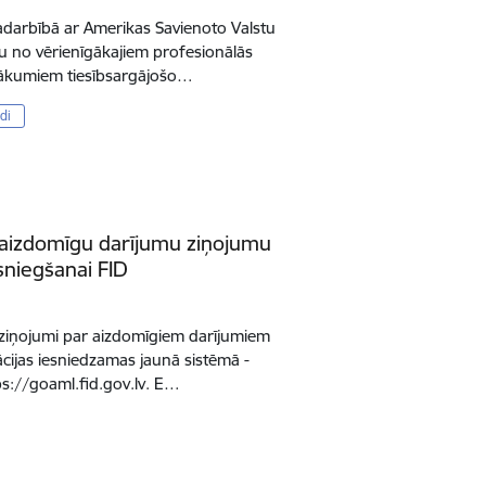
 sadarbībā ar Amerikas Savienoto Valstu
nu no vērienīgākajiem profesionālās
asākumiem tiesībsargājošo…
di
 aizdomīgu darījumu ziņojumu
esniegšanai FID
 ziņojumi par aizdomīgiem darījumiem
cijas iesniedzamas jaunā sistēmā -
s://goaml.fid.gov.lv. E…