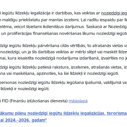
 iegūtu līdzekļu legalizācija ir darbības, kas veiktas ar
noziedzīgi i
maldīgu priekšstatu par mantas izcelsmi. Lai radītu iespaidu par līd
istēma, veicot šķietami ikdienišķus darījumus. Saskaņā ar Noziedzīgi 
 un proliferācijas finansēšanas novēršanas likumu noziedzīgi iegūtu l
zīgi iegūtu līdzekļu pārvēršana citās vērtībās, to atrašanās vietas va
 noziedzīgi, un ja šīs darbības veiktas ar mērķi slēpt vai maskēt līdze
ai, kura iesaistīta noziedzīgā nodarījuma izdarīšanā, izvairīties no j
zīgi iegūtu līdzekļu patiesā rakstura, izcelsmes, atrašanās vietas, i
na vai maskēšana, apzinoties, ka šie līdzekļi ir noziedzīgi iegūti.
personas noziedzīgi iegūtu līdzekļu iegūšana īpašumā, valdījumā vai 
 līdzekļi ir noziedzīgi iegūti.
si FID (Finanšu izlūkošanas dienesta)
mājaslapā
ākumu plānu noziedzīgi iegūtu līdzekļu legalizācijas, terorisma
ai 2024.–2026. gadam”