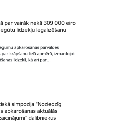
tā par vairāk nekā 309 000 eiro
iegūtu līdzekļu legalizēšanu
ziegumu apkarošanas pārvaldes
s par krāpšanu lielā apmērā, izmantojot
šanas līdzekli, kā arī par…
iskā simpozija “Noziedzīgi
ijas apkarošanas aktuālās
aicinājumi” dalībniekus