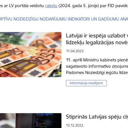
ies ar LV portāla veidotu
rakstu
(2024. gada 5. jūnijs) par FID pavei
dēt:
PTĪVU NOZIEDZĪGU NODARĪJUMU INDIKATORI UN GADĪJUMU ANA
Latvijai ir iespēja uzlabo
līdzekļu legalizācijas no
11.04.2023.
11. aprīlī Ministru kabinets pieņ
sagatavoto informatīvo ziņojumu, 
Padomes Noziedzīgi iegūtu līdze
Informācija medijiem
Stiprinās Latvijas spēju 
13.12.2022.