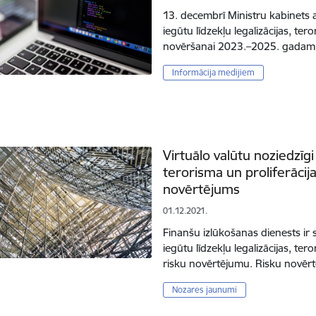
13. decembrī Ministru kabinets 
iegūtu līdzekļu legalizācijas, te
novēršanai 2023.–2025. gadam,
Informācija medijiem
Virtuālo valūtu noziedzīgi 
terorisma un proliferācij
novērtējums
01.12.2021.
Finanšu izlūkošanas dienests ir s
iegūtu līdzekļu legalizācijas, te
risku novērtējumu. Risku novērt
Nozares jaunumi