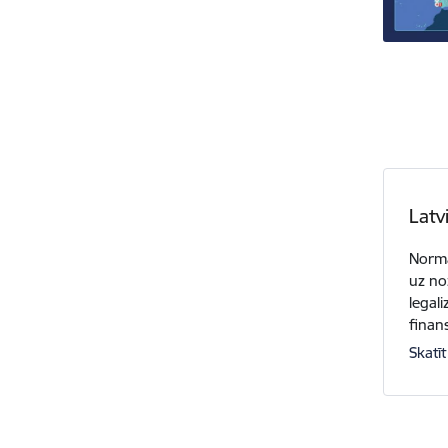
Latv
Normat
uz no
legal
finan
Skatīt