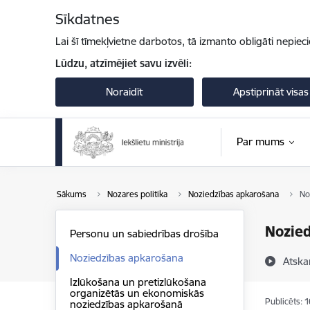
Pāriet uz lapas saturu
Sīkdatnes
Lai šī tīmekļvietne darbotos, tā izmanto obligāti nepiec
Lūdzu, atzīmējiet savu izvēli:
Noraidīt
Apstiprināt visas
Par mums
Sākums
Nozares politika
Noziedzības apkarošana
No
Nozied
Personu un sabiedrības drošība
Noziedzības apkarošana
Atska
Izlūkošana un pretizlūkošana
organizētās un ekonomiskās
Publicēts: 
noziedzības apkarošanā