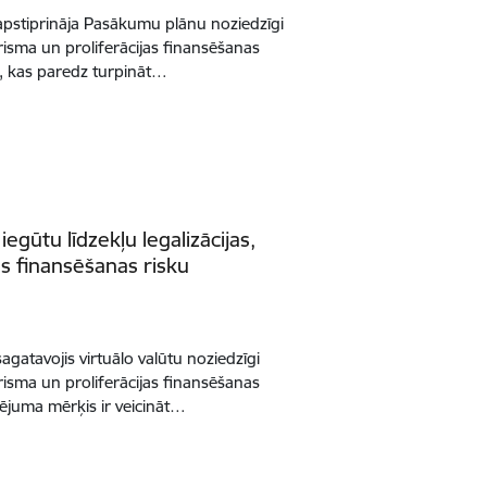
apstiprināja Pasākumu plānu noziedzīgi
rorisma un proliferācijas finansēšanas
 kas paredz turpināt…
iegūtu līdzekļu legalizācijas,
as finansēšanas risku
agatavojis virtuālo valūtu noziedzīgi
rorisma un proliferācijas finansēšanas
ējuma mērķis ir veicināt…