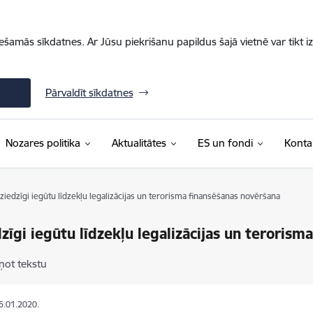
iešamās sīkdatnes. Ar Jūsu piekrišanu papildus šajā vietnē var tikt i
Pārvaldīt sīkdatnes
Nozares politika
Aktualitātes
ES un fondi
Konta
ziedzīgi iegūtu līdzekļu legalizācijas un terorisma finansēšanas novēršana
zīgi iegūtu līdzekļu legalizācijas un teroris
ņot tekstu
16.01.2020.