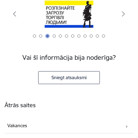
Vai šī informācija bija noderīga?
Sniegt atsauksmi
Kājene
Ātrās saites
Vakances