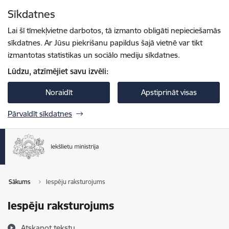
Pāriet uz lapas saturu
Sīkdatnes
Spied
lai meklētu
Enter
Lai šī tīmekļvietne darbotos, tā izmanto obligāti nepieciešamās
sīkdatnes. Ar Jūsu piekrišanu papildus šajā vietnē var tikt
izmantotas statistikas un sociālo mediju sīkdatnes.
Lūdzu, atzīmējiet savu izvēli:
Noraidīt
Apstiprināt visas
Pārvaldīt sīkdatnes
Sākums
Iespēju raksturojums
Iespēju raksturojums
Atskaņot tekstu