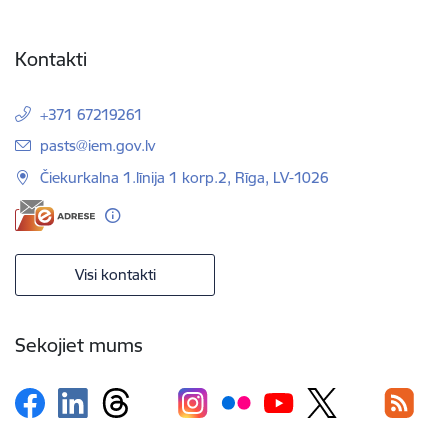
Kontakti
+371 67219261
E-pasts:
pasts@iem.gov.lv
Čiekurkalna 1.līnija 1 korp.2, Rīga, LV-1026
Visi kontakti
Sekojiet mums