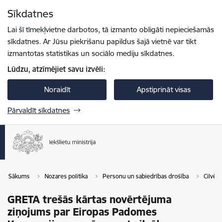
Pāriet uz lapas saturu
Sīkdatnes
Spied
lai meklētu
Enter
Lai šī tīmekļvietne darbotos, tā izmanto obligāti nepieciešamās
sīkdatnes. Ar Jūsu piekrišanu papildus šajā vietnē var tikt
izmantotas statistikas un sociālo mediju sīkdatnes.
Lūdzu, atzīmējiet savu izvēli:
Noraidīt
Apstiprināt visas
Pārvaldīt sīkdatnes
Sākums
Nozares politika
Personu un sabiedrības drošība
Cilvēk
GRETA trešās kārtas novērtējuma
ziņojums par Eiropas Padomes