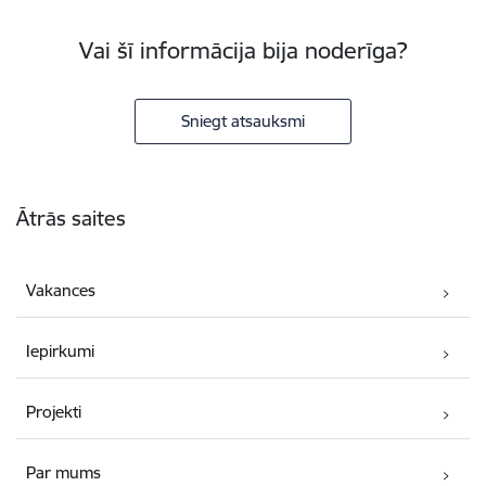
Vai šī informācija bija noderīga?
Sniegt atsauksmi
Kājene
Ātrās saites
Vakances
Iepirkumi
Projekti
Par mums