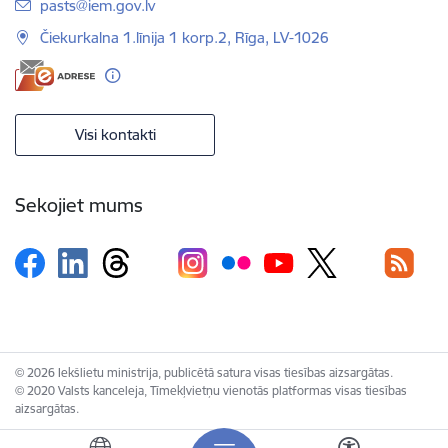
E-pasts:
pasts@iem.gov.lv
Čiekurkalna 1.līnija 1 korp.2, Rīga, LV-1026
Visi kontakti
Sekojiet mums
© 2026 Iekšlietu ministrija, publicētā satura visas tiesības aizsargātas.
© 2020 Valsts kanceleja, Tīmekļvietņu vienotās platformas visas tiesības
aizsargātas.