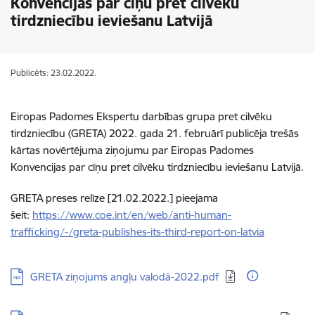
Konvencijas par cīņu pret cilvēku
tirdzniecību ieviešanu Latvijā
Publicēts: 23.02.2022.
Eiropas Padomes Ekspertu darbības grupa pret cilvēku
tirdzniecību (GRETA) 2022. gada 21. februārī publicēja trešās
kārtas novērtējuma ziņojumu par Eiropas Padomes
Konvencijas par cīņu pret cilvēku tirdzniecību ieviešanu Latvijā.
GRETA preses relīze [21.02.2022.] pieejama
šeit:
https://www.coe.int/en/web/anti-human-
trafficking/-/greta-publishes-its-third-report-on-latvia
Lejupielādēt:
GRETA ziņojums angļu valodā-2022.pdf