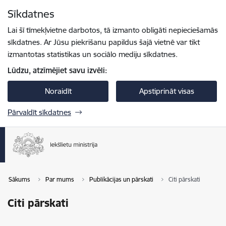
Pāriet uz lapas saturu
Sīkdatnes
Spied
lai meklētu
Enter
Lai šī tīmekļvietne darbotos, tā izmanto obligāti nepieciešamās
sīkdatnes. Ar Jūsu piekrišanu papildus šajā vietnē var tikt
izmantotas statistikas un sociālo mediju sīkdatnes.
Lūdzu, atzīmējiet savu izvēli:
Noraidīt
Apstiprināt visas
Pārvaldīt sīkdatnes
Sākums
Par mums
Publikācijas un pārskati
Citi pārskati
Citi pārskati