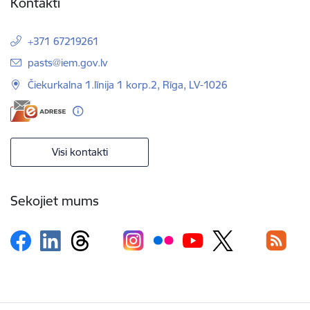
Kontakti
+371 67219261
E-pasts:
pasts@iem.gov.lv
Čiekurkalna 1.līnija 1 korp.2, Rīga, LV-1026
Visi kontakti
Sekojiet mums