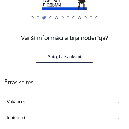
Vai šī informācija bija noderīga?
Sniegt atsauksmi
Kājene
Ātrās saites
Vakances
Iepirkumi