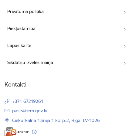
Privātuma politika
Piekļūstamība
Lapas karte
Sīkdatņu izvēles maiņa
Kontakti
+371 67219261
E-pasts:
pasts@iem.gov.lv
Čiekurkalna 1.līnija 1 korp.2, Rīga, LV-1026