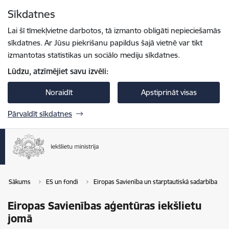
Pāriet uz lapas saturu
Sīkdatnes
Spied
lai meklētu
Enter
Lai šī tīmekļvietne darbotos, tā izmanto obligāti nepieciešamās
sīkdatnes. Ar Jūsu piekrišanu papildus šajā vietnē var tikt
izmantotas statistikas un sociālo mediju sīkdatnes.
Lūdzu, atzīmējiet savu izvēli:
Noraidīt
Apstiprināt visas
Pārvaldīt sīkdatnes
Sākums
ES un fondi
Eiropas Savienība un starptautiskā sadarbība
Eiropas Savienības aģentūras iekšlietu
jomā