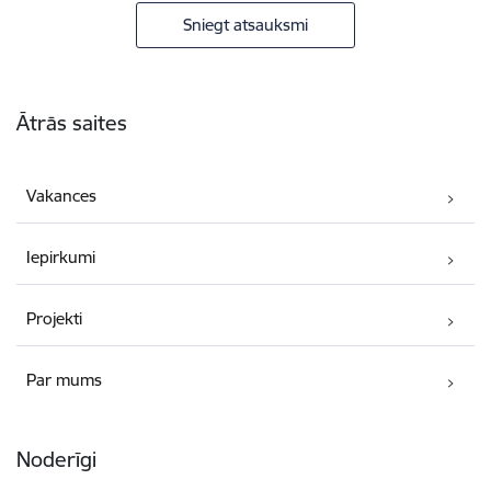
Sniegt atsauksmi
Kājene
Ātrās saites
Vakances
Iepirkumi
Projekti
Par mums
Noderīgi