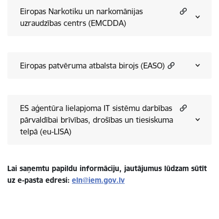
Eiropas Narkotiku un narkomānijas
uzraudzības centrs (EMCDDA)
Eiropas patvēruma atbalsta birojs (EASO)
ES aģentūra lielapjoma IT sistēmu darbības
pārvaldībai brīvības, drošības un tiesiskuma
telpā (eu-LISA)
Lai saņemtu papildu informāciju, jautājumus lūdzam sūtīt
uz e-pasta edresi:
eln@iem.gov.lv