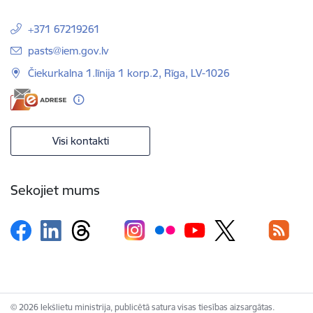
+371 67219261
E-pasts:
pasts@iem.gov.lv
Čiekurkalna 1.līnija 1 korp.2, Rīga, LV-1026
Visi kontakti
Sekojiet mums
© 2026 Iekšlietu ministrija, publicētā satura visas tiesības aizsargātas.