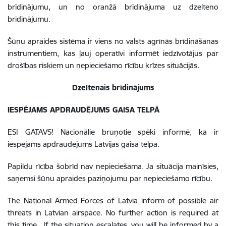
brīdinājumu, un no oranžā brīdinājuma uz dzelteno
brīdinājumu.
Šūnu apraides sistēma ir viens no valsts agrīnās brīdināšanas
instrumentiem, kas ļauj operatīvi informēt iedzīvotājus par
drošības riskiem un nepieciešamo rīcību krīzes situācijās.
Dzeltenais brīdinājums
IESPĒJAMS APDRAUDĒJUMS GAISA TELPĀ
ESI GATAVS! Nacionālie bruņotie spēki informē, ka ir
iespējams apdraudējums Latvijas gaisa telpā.
Papildu rīcība šobrīd nav nepieciešama. Ja situācija mainīsies,
saņemsi šūnu apraides paziņojumu par nepieciešamo rīcību.
The National Armed Forces of Latvia inform of possible air
threats in Latvian airspace. No further action is required at
this time. If the situation escalates, you will be informed by a