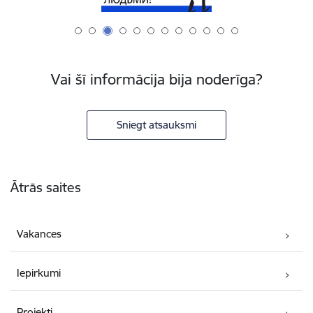
Vai šī informācija bija noderīga?
Sniegt atsauksmi
Kājene
Ātrās saites
Vakances
Iepirkumi
Projekti