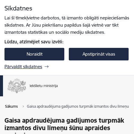
Pāriet uz lapas saturu
Sīkdatnes
Spied
lai meklētu
Enter
Lai šī tīmekļvietne darbotos, tā izmanto obligāti nepieciešamās
sīkdatnes. Ar Jūsu piekrišanu papildus šajā vietnē var tikt
izmantotas statistikas un sociālo mediju sīkdatnes.
Lūdzu, atzīmējiet savu izvēli:
Noraidīt
Apstiprināt visas
Pārvaldīt sīkdatnes
Sākums
Gaisa apdraudējuma gadījumos turpmāk izmantos divu līmeņu šū
Gaisa apdraudējuma gadījumos turpmāk
izmantos divu līmeņu šūnu apraides