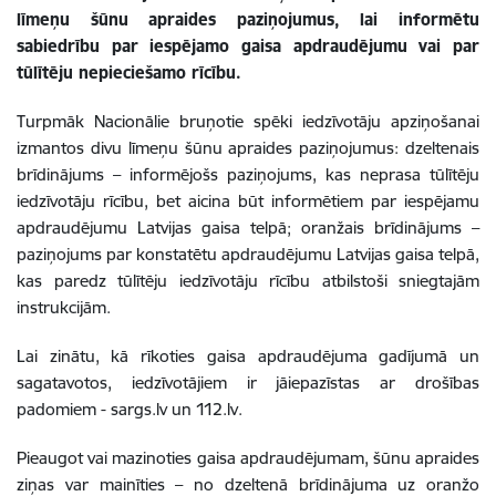
līmeņu šūnu apraides paziņojumus, lai informētu
sabiedrību par iespējamo gaisa apdraudējumu vai par
tūlītēju nepieciešamo rīcību.
Turpmāk Nacionālie bruņotie spēki iedzīvotāju apziņošanai
izmantos divu līmeņu šūnu apraides paziņojumus: dzeltenais
brīdinājums – informējošs paziņojums, kas neprasa tūlītēju
iedzīvotāju rīcību, bet aicina būt informētiem par iespējamu
apdraudējumu Latvijas gaisa telpā; oranžais brīdinājums –
paziņojums par konstatētu apdraudējumu Latvijas gaisa telpā,
kas paredz tūlītēju iedzīvotāju rīcību atbilstoši sniegtajām
instrukcijām.
Lai zinātu, kā rīkoties gaisa apdraudējuma gadījumā un
sagatavotos, iedzīvotājiem ir jāiepazīstas ar drošības
padomiem - sargs.lv un 112.lv.
Pieaugot vai mazinoties gaisa apdraudējumam, šūnu apraides
ziņas var mainīties – no dzeltenā brīdinājuma uz oranžo