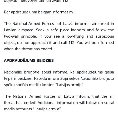
objektu, netuvojies tam un zvani 112!
Par apdraudējuma beigām informēsim.
The National Armed Forces of Latvia inform - air threat in
Latvian airspace. Seek a safe place indoors and follow the
two-wall principle. If you see a low-flying and suspicious
object, do not approach it and call 112. You will be informed
when the threat has ended.
APDRAUDĒJUMS BEIDZIES
Nacionālie bruņotie spēki informē, ka apdraudējums gaisa
telpā ir beidzies. Papildu informācija sekos Nacionālo bruņoto
spēku sociālo mediju kontos “Latvijas armija”.
The National Armed Forces of Latvia inform, that the air
threat has ended! Additional information will follow on social
media accounts “Latvijas armija”.