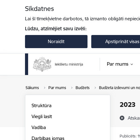
Pāriet uz lapas saturu
Sīkdatnes
Lai šī tīmekļvietne darbotos, tā izmanto obligāti nepiec
Lūdzu, atzīmējiet savu izvēli:
Noraidīt
Apstiprināt visas
Par mums
Sākums
Par mums
Budžets
Budžeta izdevumi un no
2023
Struktūra
Viegli lasīt
Atska
Vadība
Publicēts: 
Darbības jomas