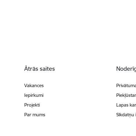
Kājene
Ātrās saites
Noderīg
Vakances
Privātuma
Iepirkumi
Piekļūsta
Projekti
Lapas kar
Par mums
Sīkdatņu 