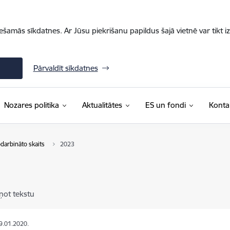
iešamās sīkdatnes. Ar Jūsu piekrišanu papildus šajā vietnē var tikt i
Pārvaldīt sīkdatnes
Nozares politika
Aktualitātes
ES un fondi
Konta
darbināto skaits
2023
ņot tekstu
19.01.2020.