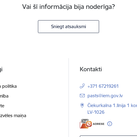
Vai šī informācija bija noderīga?
Sniegt atsauksmi
i
Kontakti
 politika
+371 67219261
E-pasts:
pasts@iem.gov.lv
mība
Čiekurkalna 1.līnija 1 ko
te
LV-1026
izvēles maiņa