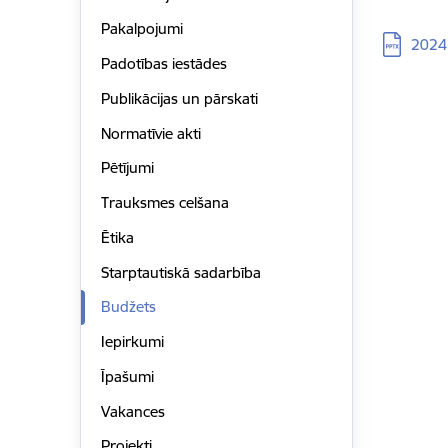
Pakalpojumi
Lejupielā
2024
Padotības iestādes
Publikācijas un pārskati
Normatīvie akti
Pētījumi
Trauksmes celšana
Ētika
Starptautiskā sadarbība
Budžets
Iepirkumi
Īpašumi
Vakances
Projekti