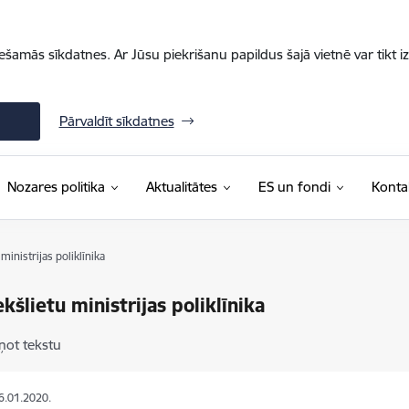
iešamās sīkdatnes. Ar Jūsu piekrišanu papildus šajā vietnē var tikt i
Pārvaldīt sīkdatnes
Nozares politika
Aktualitātes
ES un fondi
Konta
ministrijas poliklīnika
ekšlietu ministrijas poliklīnika
ņot tekstu
16.01.2020.