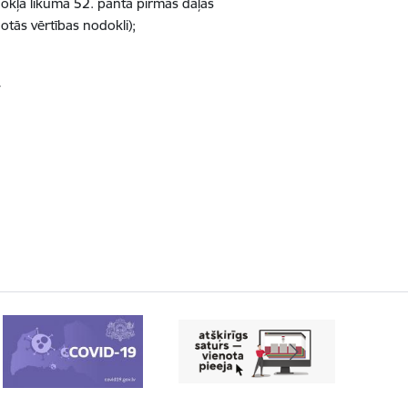
dokļa likuma 52. panta pirmās daļas
notās vērtības nodokli);
;