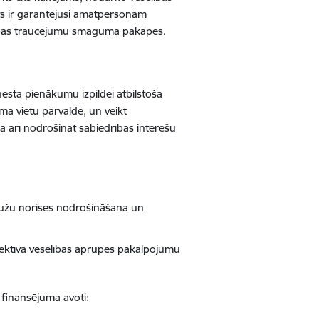
sts ir garantējusi amatpersonām
lības traucējumu smaguma pakāpes.
enesta pienākumu izpildei atbilstoša
ma vietu pārvaldē, un veikt
ā arī nodrošināt sabiedrības interešu
aužu norises nodrošināšana un
fektīva veselības aprūpes pakalpojumu
 finansējuma avoti: