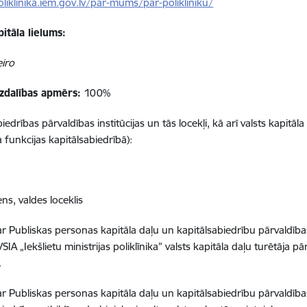
oliklinika.iem.gov.lv/par-mums/par-polikliniku/
itāla lielums:
eiro
īdzdalības apmērs:
100%
iedrības pārvaldības institūcijas un tās locekļi, kā arī valsts kapitāla
 funkcijas kapitālsabiedrībā):
ns, valdes loceklis
r Publiskas personas kapitāla daļu un kapitālsabiedrību pārvaldība
SIA „Iekšlietu ministrijas poliklīnika” valsts kapitāla daļu turētāja pārs
.
r Publiskas personas kapitāla daļu un kapitālsabiedrību pārvaldības