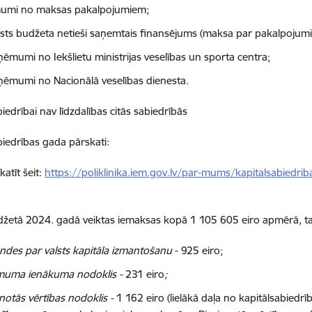
umi no maksas pakalpojumiem;
lsts budžeta netieši saņemtais finansējums (maksa par pakalpojumie
ņēmumi no Iekšlietu ministrijas veselības un sporta centra;
ņēmumi no Nacionālā veselības dienesta.
iedrībai nav līdzdalības citās sabiedrībās
biedrības gada pārskati:
atīt šeit:
https://poliklinika.iem.gov.lv/par-mums/kapitalsabiedri
džetā 2024. gadā veiktas iemaksas kopā
1 105 605
eiro
apmērā, ta
endes par valsts kapitāla izmantošanu
-
925
eiro;
uma ienākuma nodoklis -
231 eiro
;
notās vērtības nodoklis -
1 162
eiro
(lielākā daļa no kapitālsabiedr