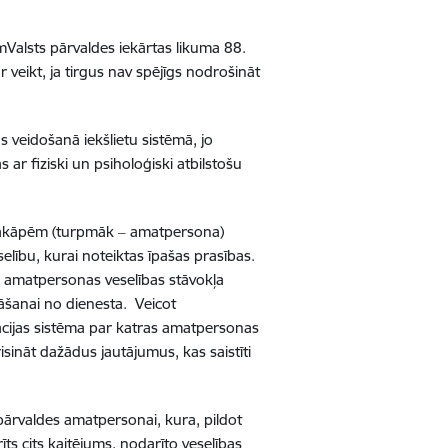
em
Valsts pārvaldes iekārtas likuma 88.
veikt, ja tirgus nav spējīgs nodrošināt
as veidošanā iekšlietu sistēmā, jo
 ar fiziski un psiholoģiski atbilstošu
a pakāpēm (turpmāk ‒ amatpersona)
selību, kurai noteiktas īpašas prasības.
na amatpersonas veselības stāvokļa
nāšanai no dienesta. Veicot
ācijas sistēma par katras amatpersonas
risināt dažādus jautājumus, kas saistīti
s pārvaldes amatpersonai, kura, pildot
s cits kaitējums, nodarīto veselības