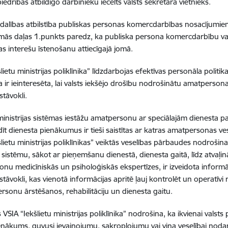
iedrības atbildīgo darbinieku iecelts valsts sekretāra vietnieks.
dzdalības atbilstība publiskas personas komercdarbības nosacījumi
mās daļas 1.punkts paredz, ka publiska persona komercdarbību var 
as interešu īstenošanu attiecīgajā jomā.
lietu ministrijas poliklīnika” līdzdarbojas efektīvas personāla politik
 ir ieinteresēta, lai valsts iekšējo drošību nodrošinātu amatpersonas
stāvokli.
 ministrijas sistēmas iestāžu amatpersonu ar speciālajām dienest
ldīt dienesta pienākumus ir tieši saistītas ar katras amatpersonas ve
šlietu ministrijas poliklīnikas” veiktās veselības pārbaudes nodroši
 sistēmu, sākot ar pieņemšanu dienestā, dienesta gaitā, līdz atvaļi
nu medicīniskās un psiholoģiskās ekspertīzes, ir izveidota inform
stāvokli, kas vienotā informācijas apritē ļauj kontrolēt un operatīvi 
rsonu ārstēšanos, rehabilitāciju un dienesta gaitu.
 VSIA “Iekšlietu ministrijas poliklīnika” nodrošina, ka ikvienai valst
nākums, guvusi ievainojumu, sakropļojumu vai viņa veselībai nodarīt