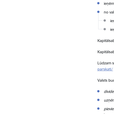
ieņēm
no va
ie
ie
Kapitālsab
Kapitālsa
Lūdzam sk
parskati/
Valsts bu
divid
uzņēm
pievie