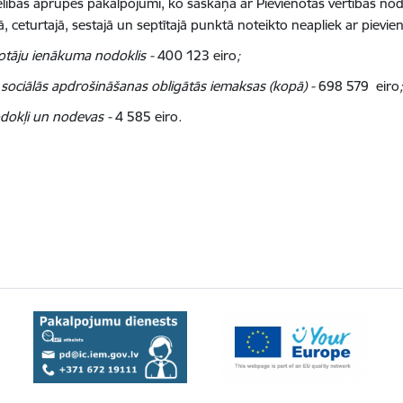
selības aprūpes pakalpojumi, ko saskaņā ar Pievienotās vērtības no
ā, ceturtajā, sestajā un septītajā punktā noteikto neapliek ar pievie
votāju ienākuma nodoklis -
400 123
eiro
;
s sociālās apdrošināšanas obligātās iemaksas (kopā) -
698 579
eiro
nodokļi un nodevas -
4 585 eiro
.