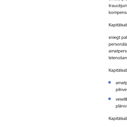
traucējum
kompensāc
Kapitālsab
sniegt pak
personāla
amatperso
īstenošan
Kapitālsa
amatp
pilnv
vesel
plāno
Kapitālsa