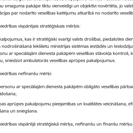
u smaguma pakāpe tiktu vienveidīgi un objektīvi novērtēta, jo val
ijas par nodarīto veselības kaitējumu atkarībā no nodarīto vese
iedrības vispārējais stratēģiskais mērķis:
alpojumus, kas ir stratēģiski svarīgi valsts drošībai, piedaloties di
 nodrošināšanā Iekšlietu ministrijas sistēmas iestādēs un Ieslodzīju
nu ar speciālajām dienesta pakāpēm veselības stāvokļa kontroli, k
u, sniedzot ambulatorās veselības aprūpes pakalpojumus.
biedrības nefinanšu mērķi:
ersonu ar speciālajām dienesta pakāpēm obligāto veselības pārb
eidošana;
ības aprūpes pakalpojumu pieejamības un kvalitātes veicināšana, e
šana un sniegšana.
biedrības vispārējā stratēģiskā mērķa, nefinanšu un finanšu mērķu