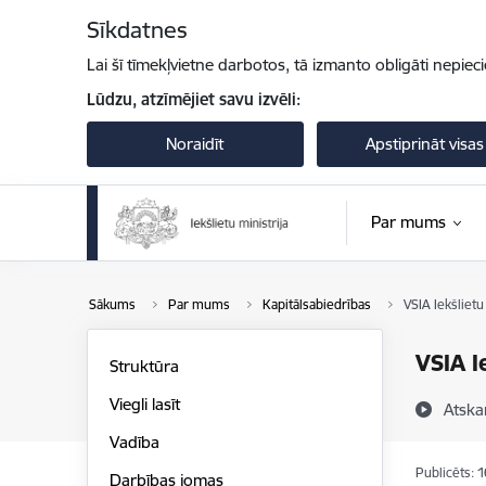
Pāriet uz lapas saturu
Sīkdatnes
Lai šī tīmekļvietne darbotos, tā izmanto obligāti nepiec
Lūdzu, atzīmējiet savu izvēli:
Noraidīt
Apstiprināt visas
Par mums
Sākums
Par mums
Kapitālsabiedrības
VSIA Iekšlietu 
VSIA I
Struktūra
Viegli lasīt
Atska
Vadība
Publicēts: 
Darbības jomas