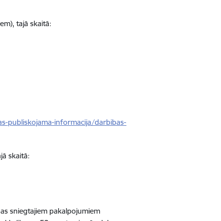
m), tajā skaitā:
bas-publiskojama-informacija/darbibas-
jā skaitā:
ības sniegtajiem pakalpojumiem