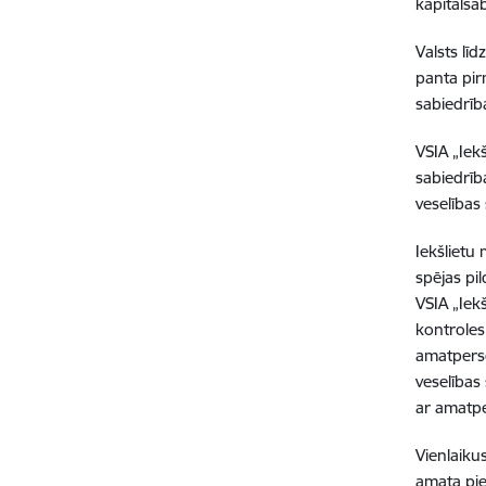
kapitālsab
Valsts lī
panta pir
sabiedrīb
VSIA „Iekš
sabiedrība
veselības 
Iekšlietu
spējas pi
VSIA „Iek
kontroles
amatperso
veselības 
ar amatpe
Vienlaikus
amata pie