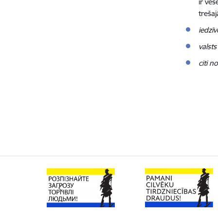
ir ve
trešaj
iedzī
valst
citi 