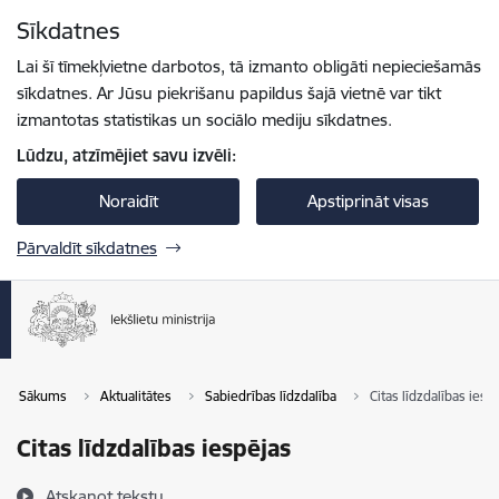
Pāriet uz lapas saturu
Sīkdatnes
Spied
lai meklētu
Enter
Lai šī tīmekļvietne darbotos, tā izmanto obligāti nepieciešamās
sīkdatnes. Ar Jūsu piekrišanu papildus šajā vietnē var tikt
izmantotas statistikas un sociālo mediju sīkdatnes.
Lūdzu, atzīmējiet savu izvēli:
Noraidīt
Apstiprināt visas
Pārvaldīt sīkdatnes
Sākums
Aktualitātes
Sabiedrības līdzdalība
Citas līdzdalības iesp
Citas līdzdalības iespējas
Atskaņot tekstu