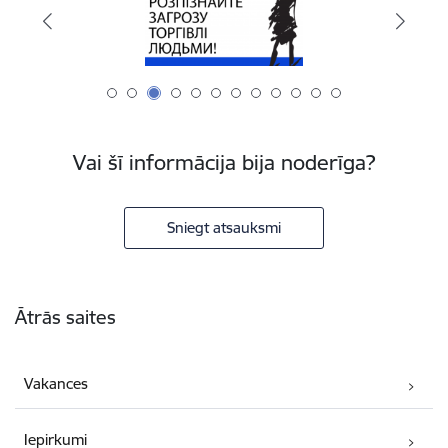
Vai šī informācija bija noderīga?
Sniegt atsauksmi
Kājene
Ātrās saites
Vakances
Iepirkumi