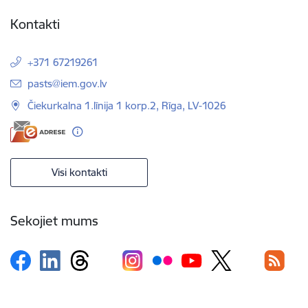
Kontakti
+371 67219261
E-pasts:
pasts@iem.gov.lv
Čiekurkalna 1.līnija 1 korp.2, Rīga, LV-1026
Visi kontakti
Sekojiet mums