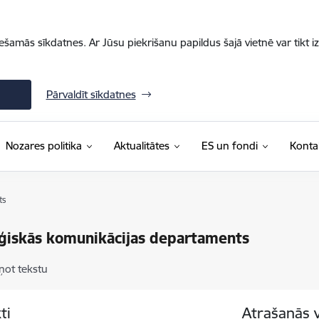
iešamās sīkdatnes. Ar Jūsu piekrišanu papildus šajā vietnē var tikt i
Pārvaldīt sīkdatnes
Nozares politika
Aktualitātes
ES un fondi
Konta
ts
ģiskās komunikācijas departaments
ņot tekstu
ti
Atrašanās 