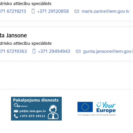
drisko attiecību speciālists
371 67219213
+371 29120858
E-pasts:
maris.zarins@iem.gov.lv
ta Jansone
drisko attiecību speciāliste
371 67219363
+371 29494943
E-pasts:
gunta.jansone@iem.gov.