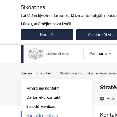
Pāriet uz lapas saturu
Sīkdatnes
Lai šī tīmekļvietne darbotos, tā izmanto obligāti nepiec
Lūdzu, atzīmējiet savu izvēli:
Noraidīt
Apstiprināt visas
Par mums
Sākums
Kontakti
Stratēģiskās komunikācijas departamen
Stratē
Ministrijas kontakti
Darbinieku kontakti
Atska
Struktūrvienības
Kontak
Kontakti medijiem