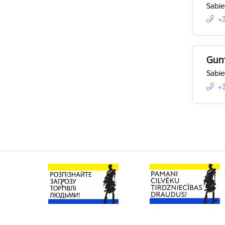
Sabie
+
Gun
Sabie
+