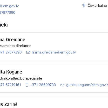
ts:
Čiekurkalna 
@iem.gov.lv
 27877390
ieki
ma Greidāne
tamenta direktore
371 27877390
E-pasts:
lasma.greidane@iem.gov.lv
ita Kogane
drisko attiecību speciāliste
371 67219161
+371 28699783
E-pasts:
gunita.kogane@iem.gov.l
s Zariņš