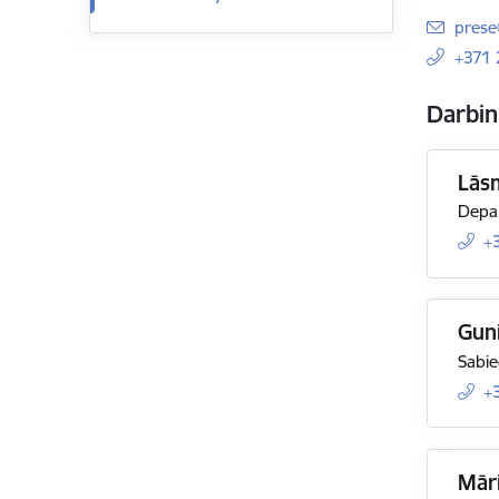
E-pas
prese
+371
Darbin
Lās
Depar
+
Gun
Sabie
+
Māri