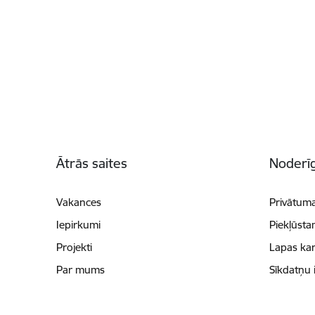
Kājene
Ātrās saites
Noderīg
Vakances
Privātuma
Iepirkumi
Piekļūsta
Projekti
Lapas kar
Par mums
Sīkdatņu 