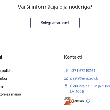
Vai šī informācija bija noderīga?
Sniegt atsauksmi
i
Kontakti
 politika
+371 67219261
E-pasts:
pasts@iem.gov.lv
mība
Čiekurkalna 1.līnija 1 ko
te
LV-1026
izvēles maiņa