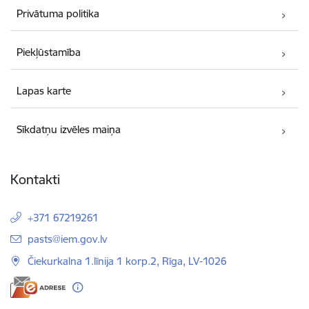
Privātuma politika
Piekļūstamība
Lapas karte
Sīkdatņu izvēles maiņa
Kontakti
+371 67219261
E-pasts:
pasts@iem.gov.lv
Čiekurkalna 1.līnija 1 korp.2, Rīga, LV-1026