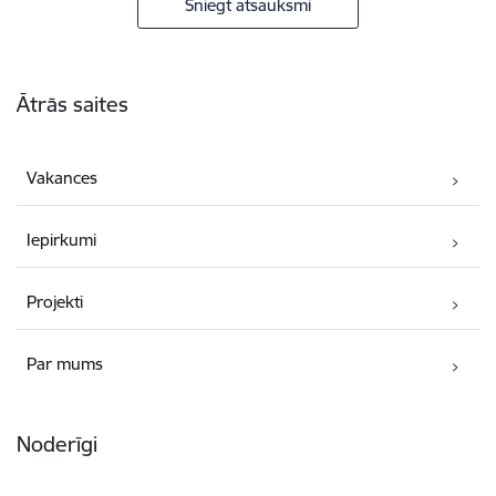
Sniegt atsauksmi
Kājene
Ātrās saites
Vakances
Iepirkumi
Projekti
Par mums
Noderīgi