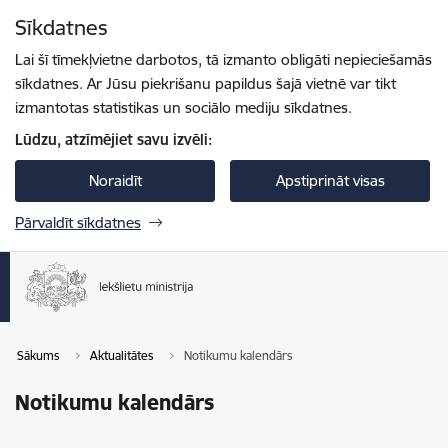
Pāriet uz lapas saturu
Sīkdatnes
Spied
lai meklētu
Enter
Lai šī tīmekļvietne darbotos, tā izmanto obligāti nepieciešamās
sīkdatnes. Ar Jūsu piekrišanu papildus šajā vietnē var tikt
izmantotas statistikas un sociālo mediju sīkdatnes.
Lūdzu, atzīmējiet savu izvēli:
Noraidīt
Apstiprināt visas
Pārvaldīt sīkdatnes
Sākums
Aktualitātes
Notikumu kalendārs
Notikumu kalendārs