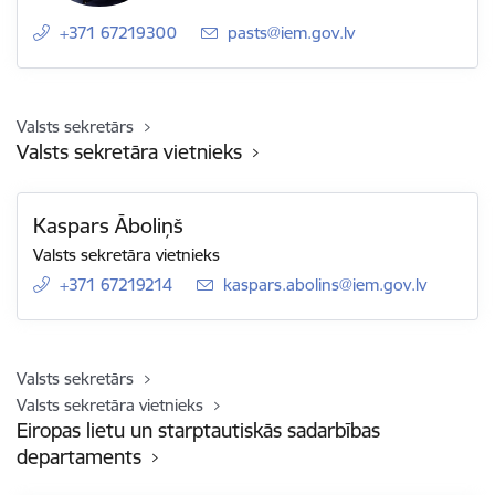
+371 67219300
E-pasts:
pasts@iem.gov.lv
Valsts sekretārs
Valsts sekretāra vietnieks
Kaspars Āboliņš
Valsts sekretāra vietnieks
+371 67219214
E-pasts:
kaspars.abolins@iem.gov.lv
Valsts sekretārs
Valsts sekretāra vietnieks
Eiropas lietu un starptautiskās sadarbības
departaments