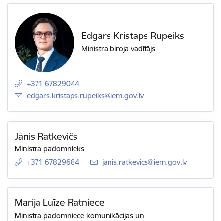
Edgars Kristaps Rupeiks
Ministra biroja vadītājs
+371 67829044
E-pasts:
edgars.kristaps.rupeiks@iem.gov.lv
Jānis Ratkevičs
Ministra padomnieks
+371 67829684
E-pasts:
janis.ratkevics@iem.gov.lv
Marija Luīze Ratniece
Ministra padomniece komunikācijas un