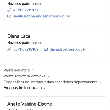
Nozares padomniece
+371 67219170
E-pasts:
sanita.inzena-andzena@iem.gov.lv
Diāna Lāce
Nozares padomniece
+371 67219169
E-pasts:
diana.lace@iem.gov.lv
Valsts sekretārs
Valsts sekretāra vietnieks
Eiropas lietu un starptautiskās sadarbības departaments
Eiropas lietu nodaļa
Anete Valaine-Elsone