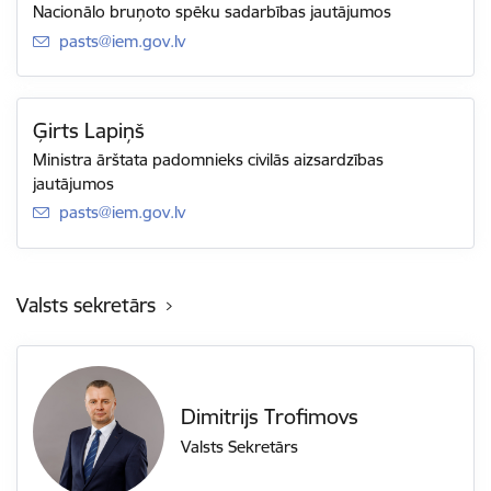
Nacionālo bruņoto spēku sadarbības jautājumos
E-pasts:
pasts@iem.gov.lv
Ģirts Lapiņš
Ministra ārštata padomnieks civilās aizsardzības
jautājumos
E-pasts:
pasts@iem.gov.lv
Valsts sekretārs
Dimitrijs Trofimovs
Valsts Sekretārs