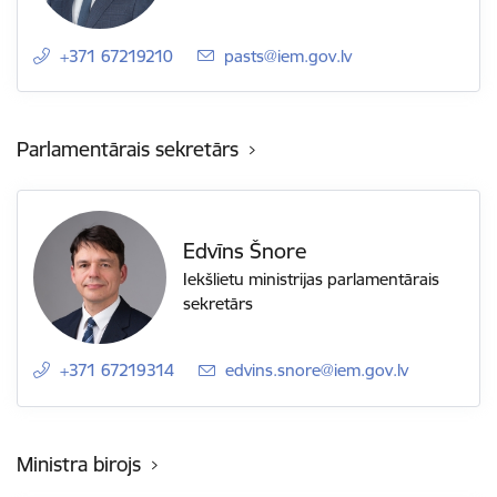
+371 67219210
E-pasts:
pasts@iem.gov.lv
Parlamentārais sekretārs
Edvīns Šnore
Iekšlietu ministrijas parlamentārais
sekretārs
+371 67219314
E-pasts:
edvins.snore@iem.gov.lv
Ministra birojs