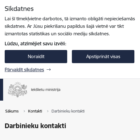
Pāriet uz lapas saturu
Sīkdatnes
Spied
lai meklētu
Enter
Lai šī tīmekļvietne darbotos, tā izmanto obligāti nepieciešamās
sīkdatnes. Ar Jūsu piekrišanu papildus šajā vietnē var tikt
izmantotas statistikas un sociālo mediju sīkdatnes.
Lūdzu, atzīmējiet savu izvēli:
Noraidīt
Apstiprināt visas
Pārvaldīt sīkdatnes
Sākums
Kontakti
Darbinieku kontakti
Darbinieku kontakti