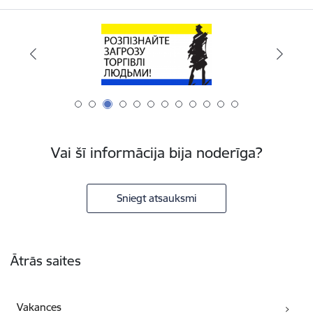
Vai šī informācija bija noderīga?
Sniegt atsauksmi
Kājene
Ātrās saites
Vakances