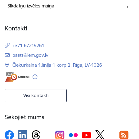
Sīkdatņu izvēles maiņa
Kontakti
+371 67219261
E-pasts:
pasts@iem.gov.lv
Čiekurkalna 1.līnija 1 korp.2, Rīga, LV-1026
Visi kontakti
Sekojiet mums