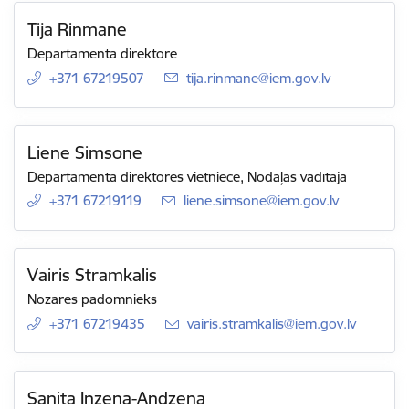
Tija Rinmane
Departamenta direktore
+371 67219507
E-pasts:
tija.rinmane@iem.gov.lv
Liene Simsone
Departamenta direktores vietniece, Nodaļas vadītāja
+371 67219119
E-pasts:
liene.simsone@iem.gov.lv
Vairis Stramkalis
Nozares padomnieks
+371 67219435
E-pasts:
vairis.stramkalis@iem.gov.lv
Sanita Inzena-Andzena