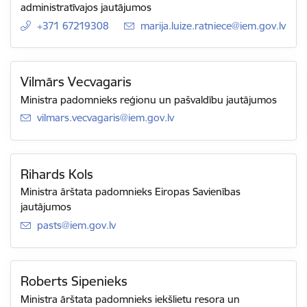
administratīvajos jautājumos
+371 67219308
E-pasts:
marija.luize.ratniece@iem.gov.lv
Vilmārs Vecvagaris
Ministra padomnieks reģionu un pašvaldību jautājumos
E-pasts:
vilmars.vecvagaris@iem.gov.lv
Rihards Kols
Ministra ārštata padomnieks Eiropas Savienības
jautājumos
E-pasts:
pasts@iem.gov.lv
Roberts Sipenieks
Ministra ārštata padomnieks iekšlietu resora un