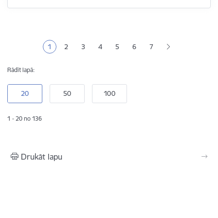
Lapošana
1
2
3
4
5
6
7
Pašreizējā lapa
Lapa
Lapa
Lapa
Lapa
Lapa
Rādīt lapā:
1 - 20 no 136
Drukāt lapu