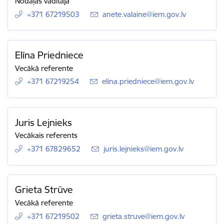
Nodaļas vadītāja
+371 67219503
E-pasts:
anete.valaine@iem.gov.lv
Elīna Priedniece
Vecākā referente
+371 67219254
E-pasts:
elina.priedniece@iem.gov.lv
Juris Lejnieks
Vecākais referents
+371 67829652
E-pasts:
juris.lejnieks@iem.gov.lv
Grieta Strūve
Vecākā referente
+371 67219502
E-pasts:
grieta.struve@iem.gov.lv