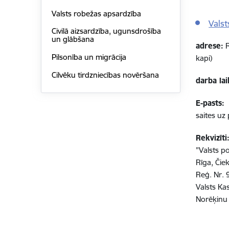
Valsts robežas apsardzība
Valst
Civilā aizsardzība, ugunsdrošība
un glābšana
adrese:
R
Pilsonība un migrācija
kapi)
Cilvēku tirdzniecības novēršana
darba lai
E-pasts:
saites uz
Rekvizīti
"Valsts pol
Rīga, Čiek
Reģ. Nr
Valsts Ka
Norēķinu