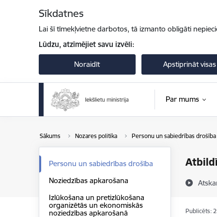
Pāriet uz lapas saturu
Sīkdatnes
Lai šī tīmekļvietne darbotos, tā izmanto obligāti nepiec
Lūdzu, atzīmējiet savu izvēli:
Noraidīt
Apstiprināt visas
Par mums
Sākums
Nozares politika
Personu un sabiedrības drošība
Atbild
Personu un sabiedrības drošība
Noziedzības apkarošana
Atska
Izlūkošana un pretizlūkošana
organizētās un ekonomiskās
Publicēts: 
noziedzības apkarošanā