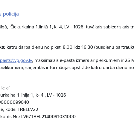
s policija
īgā, Čiekurkalna 1.līnijā 1, k- 4, LV - 1026, tuvākais sabiedriskais 
ks:
katru darba dienu no plkst. 8.00 līdz 16.30 (pusdienu pārtrauk
pasts@vp.gov.lv
, maksimālais e-pasta izmērs ar pielikumiem ir 25 M
 pielikumiem, saņemtās informācijas apstrāde katru darba dienu no 
:
icija"
urkalna 1.līnija 1, k- 4 , LV - 1026
. 90000099040
se, kods: TRELLV22
 konts Nr.: LV67TREL2140091031000