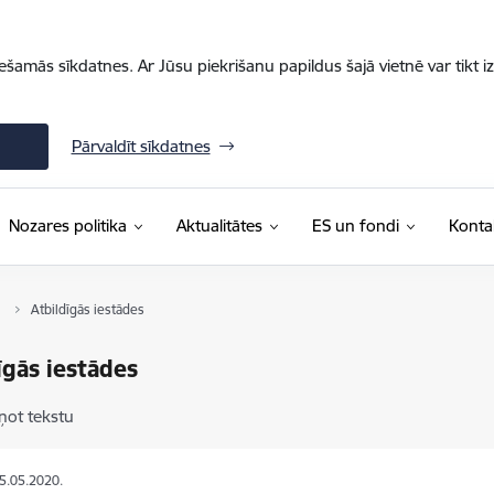
iešamās sīkdatnes. Ar Jūsu piekrišanu papildus šajā vietnē var tikt i
Pārvaldīt sīkdatnes
Nozares politika
Aktualitātes
ES un fondi
Konta
Atbildīgās iestādes
īgās iestādes
ņot tekstu
25.05.2020.