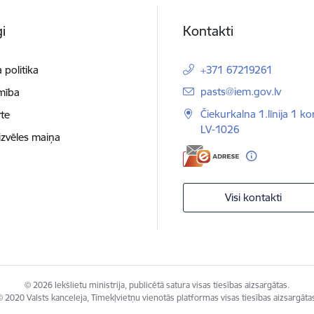
i
Kontakti
 politika
+371 67219261
E-pasts:
pasts@iem.gov.lv
mība
Čiekurkalna 1.līnija 1 ko
te
LV-1026
izvēles maiņa
Visi kontakti
© 2026 Iekšlietu ministrija, publicētā satura visas tiesības aizsargātas.
 2020 Valsts kanceleja, Tīmekļvietņu vienotās platformas visas tiesības aizsargāta