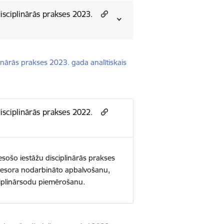
disciplinārās prakses 2023.
plinārās prakses 2023. gada analītiskais
disciplinārās prakses 2022.
ā esošo iestāžu disciplinārās prakses
u resora nodarbināto apbalvošanu,
ciplinārsodu piemērošanu.