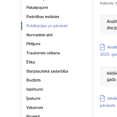
Publicēts: 
Pakalpojumi
Padotības iestādes
Analī
Publikācijas un pārskati
disci
Normatīvie akti
Pētījumi
Lejupielā
Analī
Trauksmes celšana
2025. ga
Ētika
Starptautiskā sadarbība
Iekšl
gada 
Budžets
Iepirkumi
Lejupielā
Iekšl
Īpašumi
pārskats
Vakances
Projekti