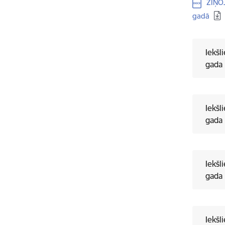
Lejupielā
ZIŅOJ
gadā
Iekšl
gada 
Iekšl
gada 
Iekšl
gada 
Iekšl