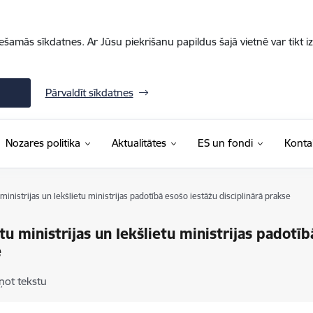
iešamās sīkdatnes. Ar Jūsu piekrišanu papildus šajā vietnē var tikt i
Pārvaldīt sīkdatnes
Nozares politika
Aktualitātes
ES un fondi
Konta
 ministrijas un Iekšlietu ministrijas padotībā esošo iestāžu disciplinārā prakse
etu ministrijas un Iekšlietu ministrijas padotīb
e
ņot tekstu