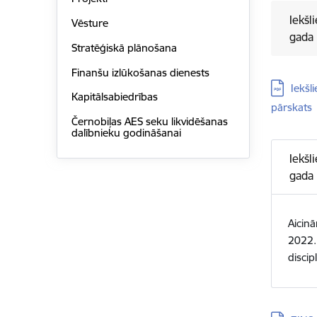
Iekšl
Vēsture
gada 
Stratēģiskā plānošana
Finanšu izlūkošanas dienests
Lejupielā
Iekšl
Kapitālsabiedrības
pārskats
Černobiļas AES seku likvidēšanas
dalībnieku godināšanai
Iekšl
gada 
Aicinā
2022. 
discip