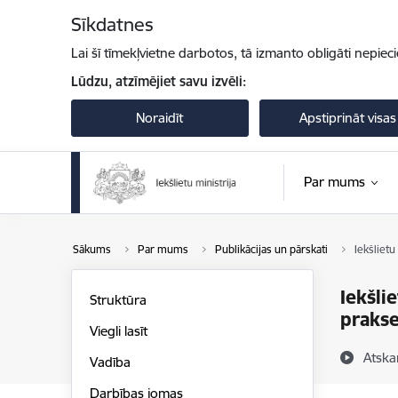
Pāriet uz lapas saturu
Sīkdatnes
Lai šī tīmekļvietne darbotos, tā izmanto obligāti nepiec
Lūdzu, atzīmējiet savu izvēli:
Noraidīt
Apstiprināt visas
Par mums
Sākums
Par mums
Publikācijas un pārskati
Iekšlietu
Iekšli
Struktūra
praks
Viegli lasīt
Atska
Vadība
Darbības jomas