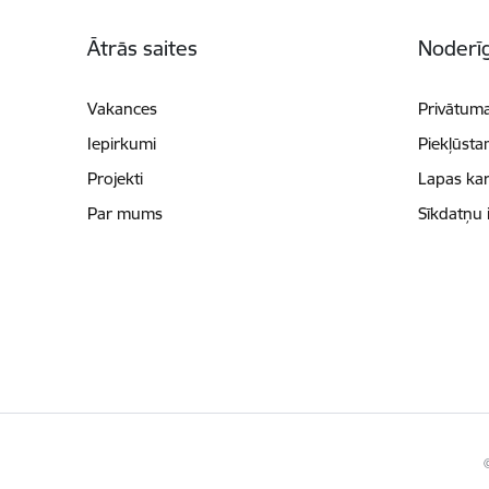
Kājene
Ātrās saites
Noderīg
Vakances
Privātuma
Iepirkumi
Piekļūsta
Projekti
Lapas kar
Par mums
Sīkdatņu 
©