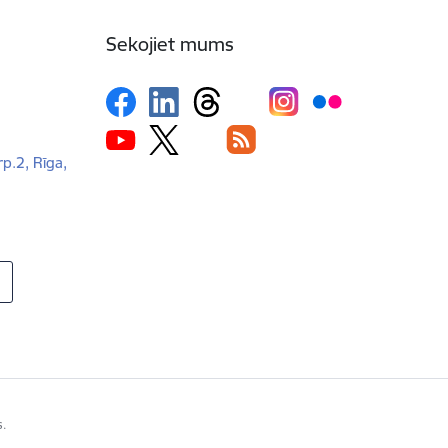
Sekojiet mums
rp.2, Rīga,
s.