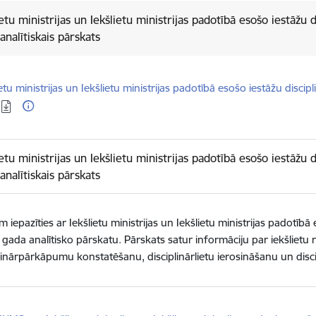
ietu ministrijas un Iekšlietu ministrijas padotībā esošo iestāžu 
analītiskais pārskats
dēt:
ietu ministrijas un Iekšlietu ministrijas padotībā esošo iestāžu disci
ietu ministrijas un Iekšlietu ministrijas padotībā esošo iestāžu 
analītiskais pārskats
m iepazīties ar Iekšlietu ministrijas un Iekšlietu ministrijas padotīb
gada analītisko pārskatu. Pārskats satur informāciju par iekšliet
linārpārkāpumu konstatēšanu, disciplinārlietu ierosināšanu un dis