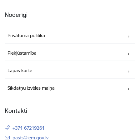
Noderīgi
Privātuma politika
Piekļūstamība
Lapas karte
Sīkdatņu izvēles maiņa
Kontakti
+371 67219261
E-pasts:
pasts@iem.gov.lv