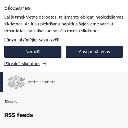
Pāriet uz lapas saturu
Sīkdatnes
Spied
lai meklētu
Enter
Lai šī tīmekļvietne darbotos, tā izmanto obligāti nepieciešamās
sīkdatnes. Ar Jūsu piekrišanu papildus šajā vietnē var tikt
izmantotas statistikas un sociālo mediju sīkdatnes.
Lūdzu, atzīmējiet savu izvēli:
Noraidīt
Apstiprināt visas
Pārvaldīt sīkdatnes
Sākums
RSS feeds