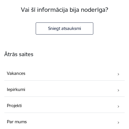
Vai šī informācija bija noderīga?
Sniegt atsauksmi
Kājene
Ātrās saites
Vakances
Iepirkumi
Projekti
Par mums