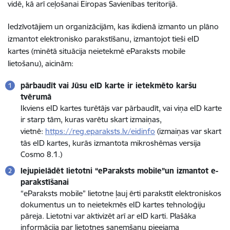
vidē, kā arī ceļošanai Eiropas Savienības teritorijā.
Iedzīvotājiem un organizācijām, kas ikdienā izmanto un plāno
izmantot elektronisko parakstīšanu, izmantojot tieši eID
kartes (minētā situācija neietekmē eParaksts mobile
lietošanu), aicinām:
pārbaudīt vai Jūsu eID karte ir ietekmēto karšu
tvērumā
Ikviens eID kartes turētājs var pārbaudīt, vai viņa eID karte
ir starp tām, kuras varētu skart izmaiņas,
vietnē:
https://reg.eparaksts.lv/eidinfo
(izmaiņas var skart
tās eID kartes, kurās izmantota mikroshēmas versija
Cosmo 8.1.)
lejupielādēt lietotni “eParaksts mobile”un izmantot e-
parakstīšanai
“eParaksts mobile” lietotne ļauj ērti parakstīt elektroniskos
dokumentus un to neietekmēs eID kartes tehnoloģiju
pāreja. Lietotni var aktivizēt arī ar eID karti. Plašāka
informācija par lietotnes saņemšanu pieejama