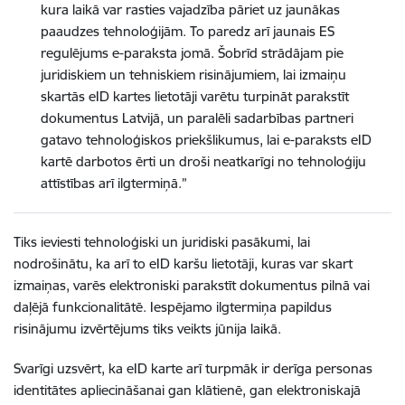
kura laikā var rasties vajadzība pāriet uz jaunākas
paaudzes tehnoloģijām. To paredz arī jaunais ES
regulējums e-paraksta jomā. Šobrīd strādājam pie
juridiskiem un tehniskiem risinājumiem, lai izmaiņu
skartās eID kartes lietotāji varētu turpināt parakstīt
dokumentus Latvijā, un paralēli sadarbības partneri
gatavo tehnoloģiskos priekšlikumus, lai e-paraksts eID
kartē darbotos ērti un droši neatkarīgi no tehnoloģiju
attīstības arī ilgtermiņā.”
Tiks ieviesti tehnoloģiski un juridiski pasākumi, lai
nodrošinātu, ka arī to eID karšu lietotāji, kuras var skart
izmaiņas, varēs elektroniski parakstīt dokumentus pilnā vai
daļējā funkcionalitātē. Iespējamo ilgtermiņa papildus
risinājumu izvērtējums tiks veikts jūnija laikā.
Svarīgi uzsvērt, ka eID karte arī turpmāk ir derīga personas
identitātes apliecināšanai gan klātienē, gan elektroniskajā