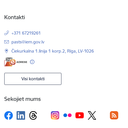
Kontakti
+371 67219261
E-pasts:
pasts@iem.gov.lv
Čiekurkalna 1.līnija 1 korp.2, Rīga, LV-1026
Visi kontakti
Sekojiet mums