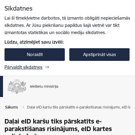
Pāriet uz lapas saturu
Sīkdatnes
Spied
lai meklētu
Enter
Lai šī tīmekļvietne darbotos, tā izmanto obligāti nepieciešamās
sīkdatnes. Ar Jūsu piekrišanu papildus šajā vietnē var tikt
izmantotas statistikas un sociālo mediju sīkdatnes.
Lūdzu, atzīmējiet savu izvēli:
Noraidīt
Apstiprināt visas
Pārvaldīt sīkdatnes
Sākums
Daļai eID karšu tiks pārskatīts e-parakstīšanas risinājums, eID kar
Daļai eID karšu tiks pārskatīts e-
parakstīšanas risinājums, eID kartes