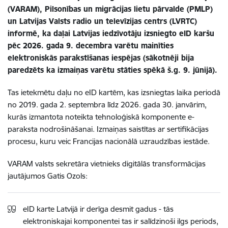
(VARAM), Pilsonības un migrācijas lietu pārvalde (PMLP)
un Latvijas Valsts radio un televīzijas centrs (LVRTC)
informē, ka daļai Latvijas iedzīvotāju izsniegto eID karšu
pēc 2026. gada 9. decembra varētu mainīties
elektroniskās parakstīšanas iespējas (sākotnēji bija
paredzēts ka izmaiņas varētu stāties spēkā š.g. 9. jūnijā).
Tas ietekmētu daļu no eID kartēm, kas izsniegtas laika periodā
no 2019. gada 2. septembra līdz 2026. gada 30. janvārim,
kurās izmantota noteikta tehnoloģiskā komponente e-
paraksta nodrošināšanai. Izmaiņas saistītas ar sertifikācijas
procesu, kuru veic Francijas nacionālā uzraudzības iestāde.
VARAM valsts sekretāra vietnieks digitālās transformācijas
jautājumos Gatis Ozols:
eID karte Latvijā ir derīga desmit gadus - tās
elektroniskajai komponentei tas ir salīdzinoši ilgs periods,