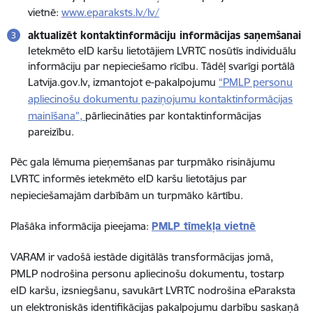
vietnē:
www.eparaksts.lv/lv/
aktualizēt kontaktinformāciju informācijas saņemšanai
Ietekmēto eID karšu lietotājiem LVRTC nosūtīs individuālu
informāciju par nepieciešamo rīcību. Tādēļ svarīgi portālā
Latvija.gov.lv, izmantojot e-pakalpojumu
“PMLP personu
apliecinošu dokumentu paziņojumu kontaktinformācijas
mainīšana”,
pārliecināties par kontaktinformācijas
pareizību.
Pēc gala lēmuma pieņemšanas par turpmāko risinājumu
LVRTC informēs ietekmēto eID karšu lietotājus par
nepieciešamajām darbībām un turpmāko kārtību.
Plašāka informācija pieejama:
PMLP tīmekļa vietnē
VARAM ir vadošā iestāde digitālās transformācijas jomā,
PMLP nodrošina personu apliecinošu dokumentu, tostarp
eID karšu, izsniegšanu, savukārt LVRTC nodrošina eParaksta
un elektroniskās identifikācijas pakalpojumu darbību saskaņā