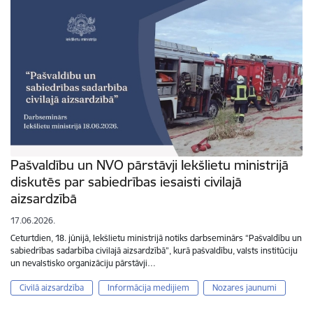
Pašvaldību un NVO pārstāvji Iekšlietu ministrijā
diskutēs par sabiedrības iesaisti civilajā
aizsardzībā
17.06.2026.
Ceturtdien, 18. jūnijā, Iekšlietu ministrijā notiks darbseminārs “Pašvaldību un
sabiedrības sadarbība civilajā aizsardzībā”, kurā pašvaldību, valsts institūciju
un nevalstisko organizāciju pārstāvji…
Civilā aizsardzība
Informācija medijiem
Nozares jaunumi