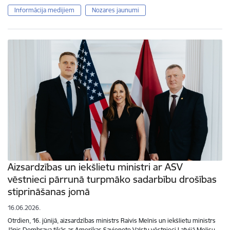
Informācija medijiem
Nozares jaunumi
Aizsardzības un iekšlietu ministri ar ASV
vēstnieci pārrunā turpmāko sadarbību drošības
stiprināšanas jomā
16.06.2026.
Otrdien, 16. jūnijā, aizsardzības ministrs Raivis Melnis un iekšlietu ministrs
Jānis Dombrava tikās ar Amerikas Savienoto Valstu vēstnieci Latvijā Melisu