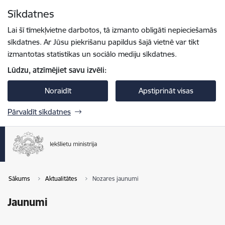
Pāriet uz lapas saturu
Sīkdatnes
Spied
lai meklētu
Enter
Lai šī tīmekļvietne darbotos, tā izmanto obligāti nepieciešamās
sīkdatnes. Ar Jūsu piekrišanu papildus šajā vietnē var tikt
izmantotas statistikas un sociālo mediju sīkdatnes.
Lūdzu, atzīmējiet savu izvēli:
Noraidīt
Apstiprināt visas
Pārvaldīt sīkdatnes
Sākums
Aktualitātes
Nozares jaunumi
Jaunumi