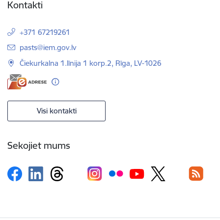
Kontakti
+371 67219261
E-pasts:
pasts@iem.gov.lv
Čiekurkalna 1.līnija 1 korp.2, Rīga, LV-1026
Visi kontakti
Sekojiet mums