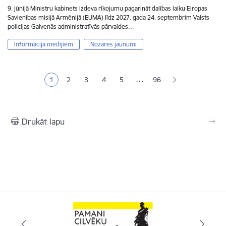
9. jūnijā Ministru kabinets izdeva rīkojumu pagarināt dalības laiku Eiropas
Savienības misijā Armēnijā (EUMA) līdz 2027. gada 24. septembrim Valsts
policijas Galvenās administratīvās pārvaldes…
Informācija medijiem
Nozares jaunumi
Lapošana
…
1
2
3
4
5
96
Pašreizējā lapa
Lapa
Lapa
Lapa
Lapa
Drukāt lapu