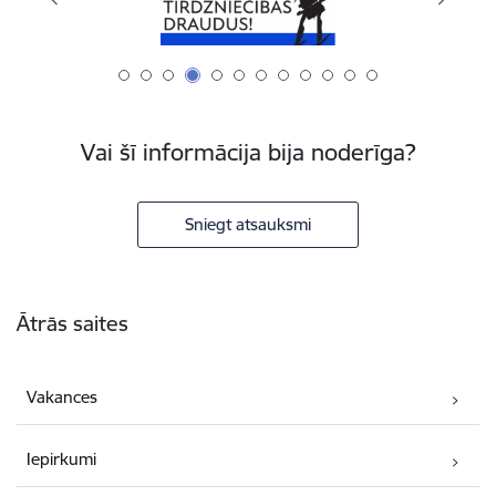
Vai šī informācija bija noderīga?
Sniegt atsauksmi
Kājene
Ātrās saites
Vakances
Iepirkumi