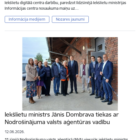
Iekšlietu digitālā centra darbību, paredzot līdzšinējā Iekšlietu ministrijas
Informācijas centra nosaukuma maiņu uz…
Informācija medijiem
Nozares jaunumi
Iekšlietu ministrs Jānis Dombrava tiekas ar
Nodrošinājuma valsts aģentūras vadību
12.06.2026.
11.jūnijā Nodrošinājuma valsts aģentūrā (NVA) viesojās iekšlietu ministrs