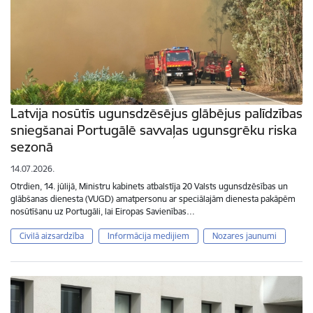
Latvija nosūtīs ugunsdzēsējus glābējus palīdzības
sniegšanai Portugālē savvaļas ugunsgrēku riska
sezonā
14.07.2026.
Otrdien, 14. jūlijā, Ministru kabinets atbalstīja 20 Valsts ugunsdzēsības un
glābšanas dienesta (VUGD) amatpersonu ar speciālajām dienesta pakāpēm
nosūtīšanu uz Portugāli, lai Eiropas Savienības…
Civilā aizsardzība
Informācija medijiem
Nozares jaunumi