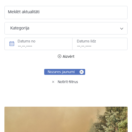
Meklēt aktualitāti
Kategorija
Datums no
Datums līdz
Aizvērt
Nozares jaunumi
Notīrīt filtrus