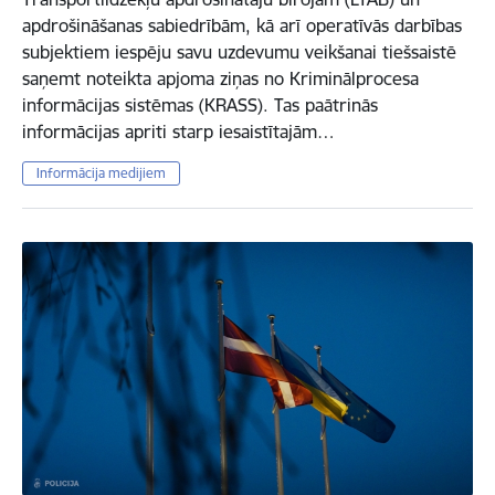
apdrošināšanas sabiedrībām, kā arī operatīvās darbības
subjektiem iespēju savu uzdevumu veikšanai tiešsaistē
saņemt noteikta apjoma ziņas no Kriminālprocesa
informācijas sistēmas (KRASS). Tas paātrinās
informācijas apriti starp iesaistītajām…
Informācija medijiem