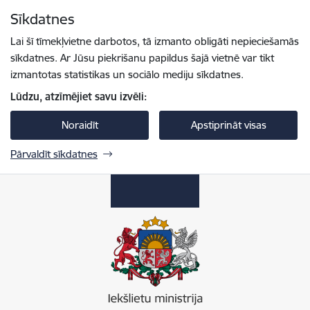
Pāriet uz lapas saturu
Sīkdatnes
Spied
lai meklētu
Enter
Lai šī tīmekļvietne darbotos, tā izmanto obligāti nepieciešamās
sīkdatnes. Ar Jūsu piekrišanu papildus šajā vietnē var tikt
izmantotas statistikas un sociālo mediju sīkdatnes.
Lūdzu, atzīmējiet savu izvēli:
Noraidīt
Apstiprināt visas
Pārvaldīt sīkdatnes
Iekšlietu ministrija