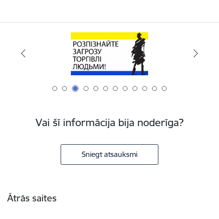
Vai šī informācija bija noderīga?
Sniegt atsauksmi
Kājene
Ātrās saites