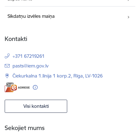
Sīkdatņu izvēles maiņa
Kontakti
+371 67219261
E-pasts:
pasts@iem.gov.lv
Čiekurkalna 1.līnija 1 korp.2, Rīga, LV-1026
Visi kontakti
Sekojiet mums