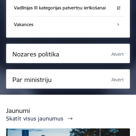
Vadlīnijas III kategorijas patvertņu ierīkošanai
Vakances
Nozares politika
Atvērt
Par ministriju
Atvērt
Jaunumi
Skatīt visus jaunumus