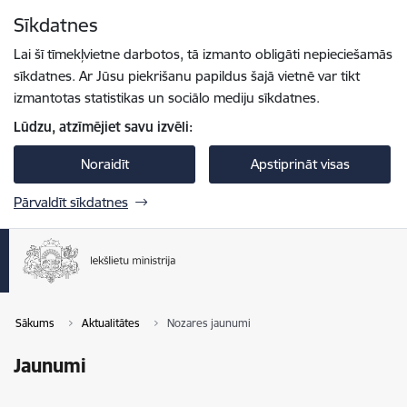
Pāriet uz lapas saturu
Sīkdatnes
Spied
lai meklētu
Enter
Lai šī tīmekļvietne darbotos, tā izmanto obligāti nepieciešamās
sīkdatnes. Ar Jūsu piekrišanu papildus šajā vietnē var tikt
izmantotas statistikas un sociālo mediju sīkdatnes.
Lūdzu, atzīmējiet savu izvēli:
Noraidīt
Apstiprināt visas
Pārvaldīt sīkdatnes
Sākums
Aktualitātes
Nozares jaunumi
Jaunumi