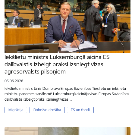
Iekšlietu ministrs Luksemburgā aicina ES
dalībvalstis izbeigt praksi izsniegt vīzas
agresorvalsts pilsoņiem
05.06.2026.
Iekšlietu ministrs Jānis Dombrava Eiropas Savienības Tieslietu un iekšlietu
ministru padomes sanāksmē Luksemburgā aicināja visas Eiropas Savienības
dalībvalstis izbeigt praksi izsniegt vīzas…
Migrācija
Robežas drošība
ES un fondi