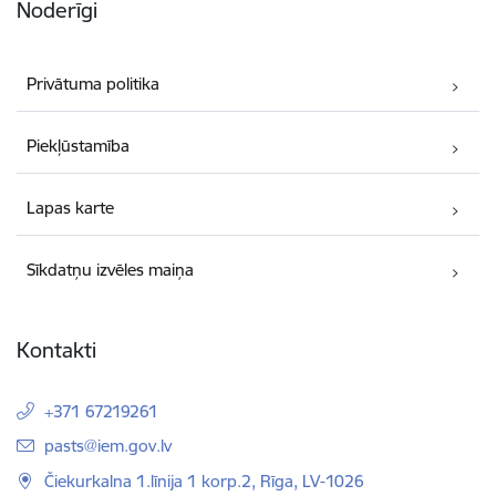
Noderīgi
Privātuma politika
Piekļūstamība
Lapas karte
Sīkdatņu izvēles maiņa
Kontakti
+371 67219261
E-pasts:
pasts@iem.gov.lv
Čiekurkalna 1.līnija 1 korp.2, Rīga, LV-1026