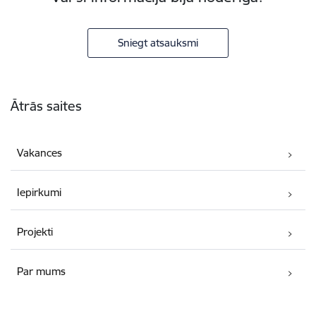
Sniegt atsauksmi
Kājene
Ātrās saites
Vakances
Iepirkumi
Projekti
Par mums