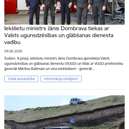
Iekšlietu ministrs Jānis Dombrava tiekas ar
Valsts ugunsdzēsības un glābšanas dienesta
vadību
09.06.2026.
Šodien, 9.jūnijā, iekšlietu ministrs Jānis Dombrava apmeklēja Valsts
ugunsdzēsības un glābšanas dienestu (VUGD) un tikās ar VUGD priekšnieku
ģenerāli Mārtiņu Baltmani un viņa vietniekiem - ģenerāli…
Civilā aizsardzība
Informācija medijiem