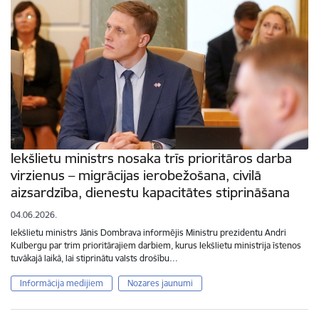
Iekšlietu ministrs nosaka trīs prioritāros darba
virzienus – migrācijas ierobežošana, civilā
aizsardzība, dienestu kapacitātes stiprināšana
04.06.2026.
Iekšlietu ministrs Jānis Dombrava informējis Ministru prezidentu Andri
Kulbergu par trim prioritārajiem darbiem, kurus Iekšlietu ministrija īstenos
tuvākajā laikā, lai stiprinātu valsts drošību…
Informācija medijiem
Nozares jaunumi