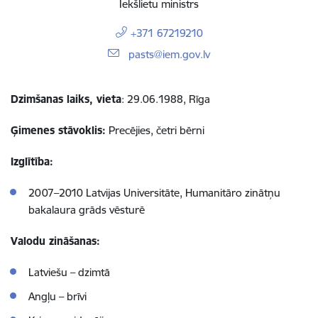
Iekšlietu ministrs
+371 67219210
E-pasts:
pasts@iem.gov.lv
Dzimšanas laiks, vieta
: 29.06.1988, Rīga
Ģimenes stāvoklis:
Precējies, četri bērni
Izglītība:
2007–2010 Latvijas Universitāte, Humanitāro zinātņu
bakalaura grāds vēsturē
Valodu zināšanas:
Latviešu – dzimtā
Angļu – brīvi