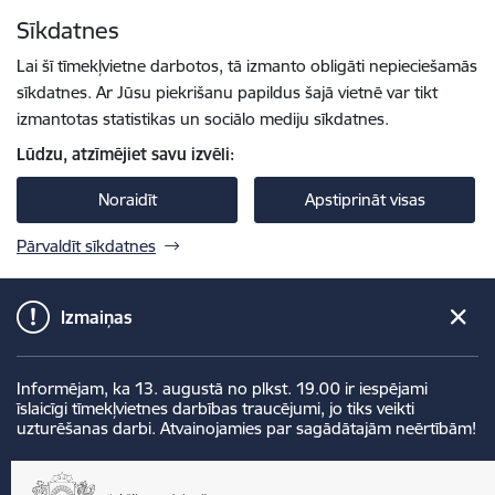
Pāriet uz lapas saturu
Sīkdatnes
Spied
lai meklētu
Enter
Lai šī tīmekļvietne darbotos, tā izmanto obligāti nepieciešamās
sīkdatnes. Ar Jūsu piekrišanu papildus šajā vietnē var tikt
izmantotas statistikas un sociālo mediju sīkdatnes.
Lūdzu, atzīmējiet savu izvēli:
Noraidīt
Apstiprināt visas
Pārvaldīt sīkdatnes
Izmaiņas
Informējam, ka 13. augustā no plkst. 19.00 ir iespējami
īslaicīgi tīmekļvietnes darbības traucējumi, jo tiks veikti
uzturēšanas darbi. Atvainojamies par sagādātajām neērtībām!