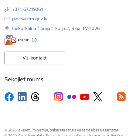
+371 67219261
E-pasts:
pasts@iem.gov.lv
Čiekurkalna 1.līnija 1 korp.2, Rīga, LV-1026
Visi kontakti
Sekojiet mums
© 2026 Iekšlietu ministrija, publicētā satura visas tiesības aizsargātas.
© 2020 Valsts kanceleja, Tīmekļvietņu vienotās platformas visas tiesības