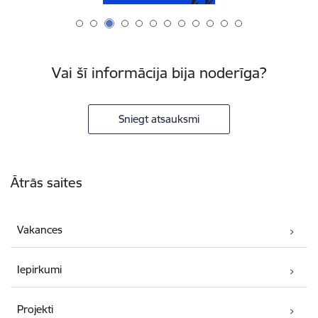
Vai šī informācija bija noderīga?
Sniegt atsauksmi
Kājene
Ātrās saites
Vakances
Iepirkumi
Projekti