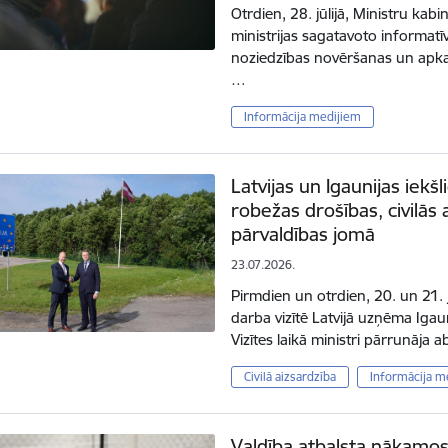
Otrdien, 28. jūlijā, Ministru kab
ministrijas sagatavoto informat
noziedzības novēršanas un apk
…
Informācija medijiem
Latvijas un Igaunijas iekšl
robežas drošības, civilās 
pārvaldības jomā
23.07.2026.
Pirmdien un otrdien, 20. un 21. j
darba vizītē Latvijā uzņēma Igaun
Vizītes laikā ministri pārrunāja
Civilā aizsardzība
Informācija m
Valdība atbalsta nākamos s