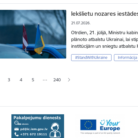
Iekšlietu nozares iestāde
21.07.2026.
Otrdien, 21. jūlijā, Ministru kabi
plānoto atbalstu Ukrainai, lai st
institūcijām un sniegtu atbalstu 
#StandWithUkraine
Informācija
ana
…
3
4
5
240
jā lapa
pa
Lapa
Lapa
Lapa