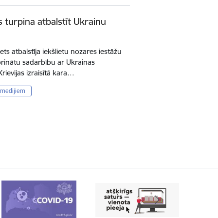
s turpina atbalstīt Ukrainu
nets atbalstīja iekšlietu nozares iestāžu
iprinātu sadarbību ar Ukrainas
Krievijas izraisītā kara…
 medijiem