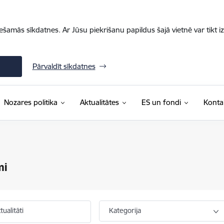
iešamās sīkdatnes. Ar Jūsu piekrišanu papildus šajā vietnē var tikt i
Pārvaldīt sīkdatnes
Nozares politika
Aktualitātes
ES un fondi
Konta
mi
ualitāti
Kategorija