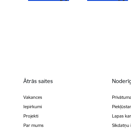
Kājene
Ātrās saites
Noderīg
Vakances
Privātuma
Iepirkumi
Piekļūsta
Projekti
Lapas kar
Par mums
Sīkdatņu 