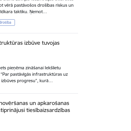
ot vērā pastāvošos drošības riskus un
brīdkara taktiku. Ņemot…
drošība
ruktūras izbūve tuvojas
inets pieņēma zināšanai Iekšlietu
 “Par pastāvīgās infrastruktūras uz
s izbūves progresu”, kurā…
 novēršanas un apkarošanas
tiprinājusi tiesībaizsardzības