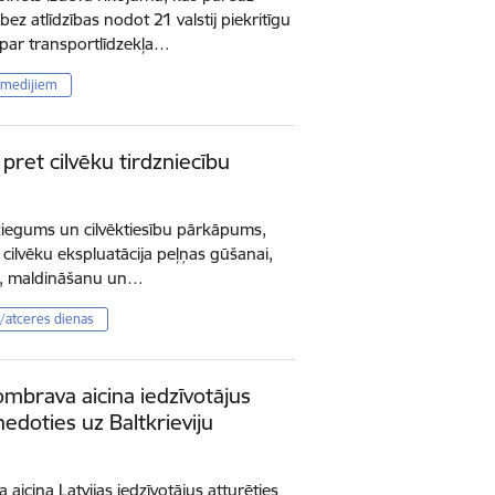
ez atlīdzības nodot 21 valstij piekritīgu
s par transportlīdzekļa…
 medijiem
 pret cilvēku tirdzniecību
oziegums un cilvēktiesību pārkāpums,
r cilvēku ekspluatācija peļņas gūšanai,
bu, maldināšanu un…
/atceres dienas
Dombrava aicina iedzīvotājus
edoties uz Baltkrieviju
 aicina Latvijas iedzīvotājus atturēties