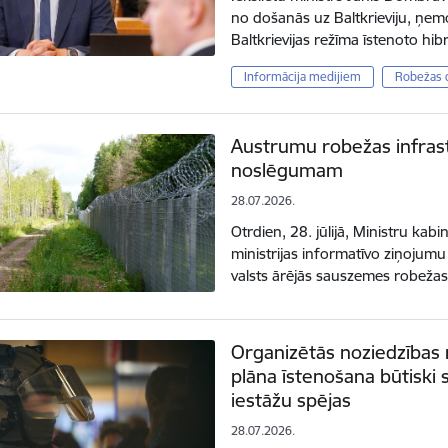
no došanās uz Baltkrieviju, ņem
Baltkrievijas režīma īstenoto hi
Informācija medijiem
Robežas 
Austrumu robežas infrast
noslēgumam
28.07.2026.
Otrdien, 28. jūlijā, Ministru kab
ministrijas informatīvo ziņojumu
valsts ārējās sauszemes robeža
Organizētās noziedzības
plāna īstenošana būtiski s
iestāžu spējas
28.07.2026.