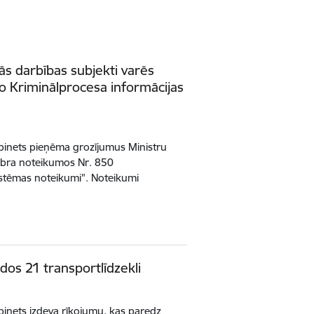
ās darbības subjekti varēs
no Kriminālprocesa informācijas
abinets pieņēma grozījumus Ministru
mbra noteikumos Nr. 850
istēmas noteikumi". Noteikumi
odos 21 transportlīdzekli
binets izdeva rīkojumu, kas paredz