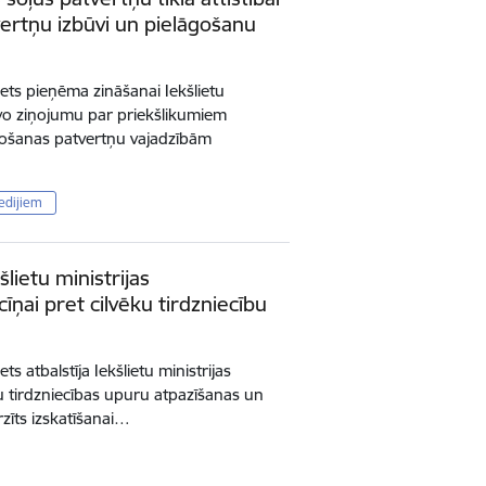
ertņu izbūvi un pielāgošanu
inets pieņēma zināšanai Iekšlietu
īvo ziņojumu par priekšlikumiem
gošanas patvertņu vajadzībām
edijiem
šlietu ministrijas
īņai pret cilvēku tirdzniecību
ets atbalstīja Iekšlietu ministrijas
u tirdzniecības upuru atpazīšanas un
irzīts izskatīšanai…