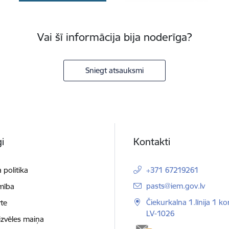
Vai šī informācija bija noderīga?
Sniegt atsauksmi
i
Kontakti
 politika
+371 67219261
E-pasts:
pasts@iem.gov.lv
mība
Čiekurkalna 1.līnija 1 ko
te
LV-1026
izvēles maiņa