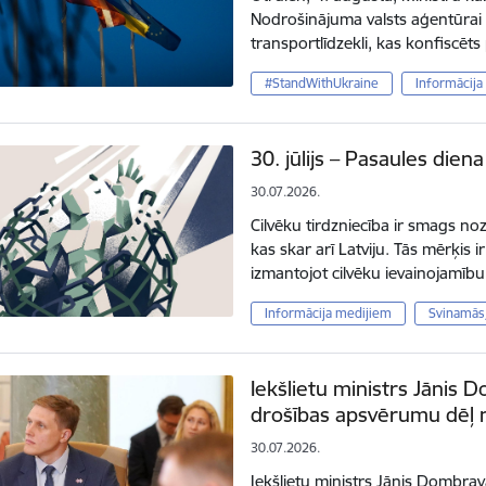
Nodrošinājuma valsts aģentūrai b
transportlīdzekli, kas konfiscēt
#StandWithUkraine
Informācija
30. jūlijs – Pasaules diena
30.07.2026.
Cilvēku tirdzniecība ir smags n
kas skar arī Latviju. Tās mērķis i
izmantojot cilvēku ievainojamī
Informācija medijiem
Svinamās
Iekšlietu ministrs Jānis 
drošības apsvērumu dēļ n
30.07.2026.
Iekšlietu ministrs Jānis Dombrava