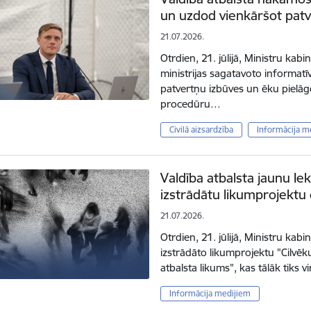
un uzdod vienkāršot patv
21.07.2026.
Otrdien, 21. jūlijā, Ministru kab
ministrijas sagatavoto informat
patvertņu izbūves un ēku pielā
procedūru…
Civilā aizsardzība
Informācija m
Valdība atbalsta jaunu Iek
izstrādātu likumprojektu c
21.07.2026.
Otrdien, 21. jūlijā, Ministru kabin
izstrādāto likumprojektu "Cilvēk
atbalsta likums", kas tālāk tiks v
Informācija medijiem