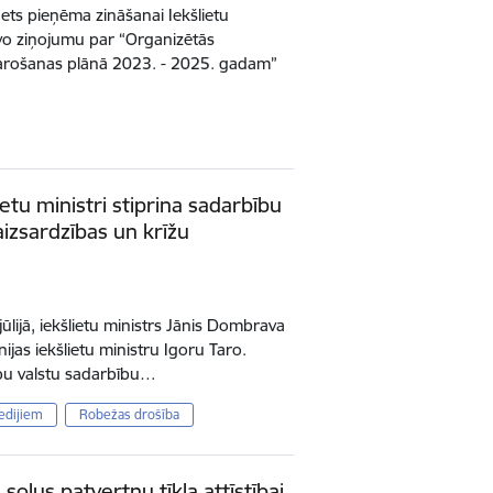
inets pieņēma zināšanai Iekšlietu
īvo ziņojumu par “Organizētās
arošanas plānā 2023. - 2025. gadam”
ietu ministri stiprina sadarbību
aizsardzības un krīžu
ūlijā, iekšlietu ministrs Jānis Dombrava
ijas iekšlietu ministru Igoru Taro.
 abu valstu sadarbību…
edijiem
Robežas drošība
oļus patvertņu tīkla attīstībai