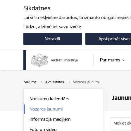
Pāriet uz lapas saturu
Sīkdatnes
Lai šī tīmekļvietne darbotos, tā izmanto obligāti nepiec
Lūdzu, atzīmējiet savu izvēli:
Noraidīt
Apstiprināt visas
Par mums
Sākums
Aktualitātes
Nozares jaunumi
Jaunu
Notikumu kalendārs
Nozares jaunumi
Informācija medijiem
Meklēt akt
Foto un video