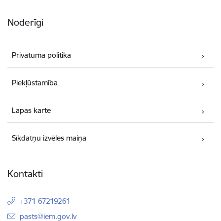
Noderīgi
Privātuma politika
Piekļūstamība
Lapas karte
Sīkdatņu izvēles maiņa
Kontakti
+371 67219261
E-pasts:
pasts@iem.gov.lv