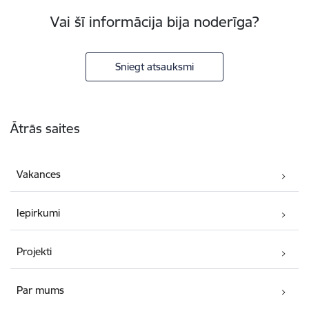
Vai šī informācija bija noderīga?
Sniegt atsauksmi
Kājene
Ātrās saites
Vakances
Iepirkumi
Projekti
Par mums