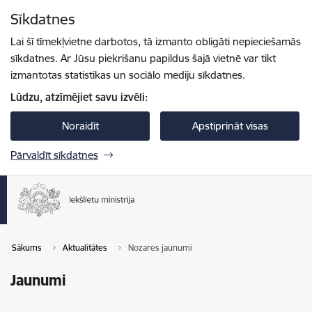
Pāriet uz lapas saturu
Sīkdatnes
Spied
lai meklētu
Enter
Lai šī tīmekļvietne darbotos, tā izmanto obligāti nepieciešamās
sīkdatnes. Ar Jūsu piekrišanu papildus šajā vietnē var tikt
izmantotas statistikas un sociālo mediju sīkdatnes.
Lūdzu, atzīmējiet savu izvēli:
Noraidīt
Apstiprināt visas
Pārvaldīt sīkdatnes
Sākums
Aktualitātes
Nozares jaunumi
Jaunumi