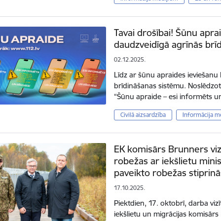
Tavai drošībai! Šūnu aprai
daudzveidīgā agrīnās brī
02.12.2025.
Līdz ar šūnu apraides ieviešanu 
brīdināšanas sistēmu. Noslēdz
“Šūnu apraide – esi informēts un 
Civilā aizsardzība
Informācija m
EK komisārs Brunners viz
robežas ar iekšlietu mini
paveikto robežas stiprin
17.10.2025.
Piektdien, 17. oktobrī, darba viz
iekšlietu un migrācijas komisā