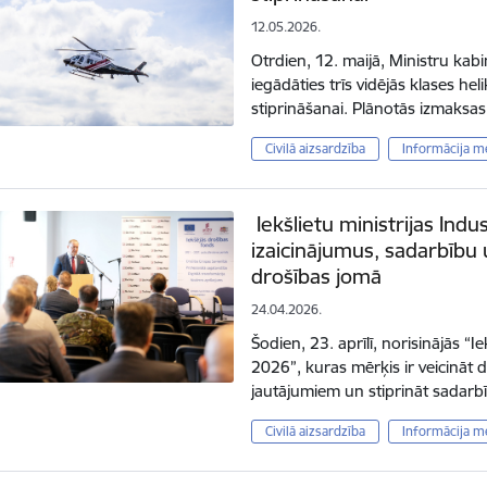
12.05.2026.
Otrdien, 12. maijā, Ministru kab
iegādāties trīs vidējās klases he
stiprināšanai. Plānotās izmaksas
Civilā aizsardzība
Informācija m
Iekšlietu ministrijas Ind
izaicinājumus, sadarbību 
drošības jomā
24.04.2026.
Šodien, 23. aprīlī, norisinājās “Ie
2026”, kuras mērķis ir veicināt 
jautājumiem un stiprināt sadarb
Civilā aizsardzība
Informācija m