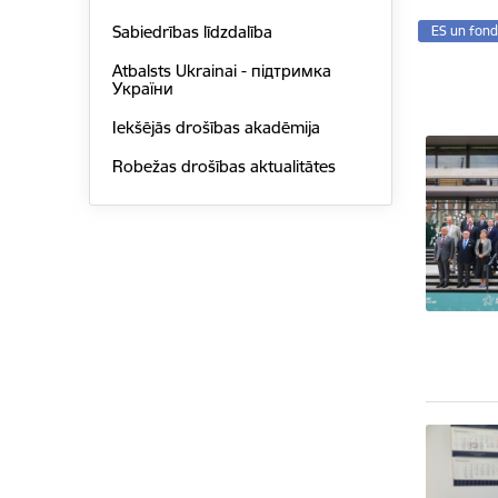
Sabiedrības līdzdalība
ES un fond
Atbalsts Ukrainai - підтримка
України
Iekšējās drošības akadēmija
Robežas drošības aktualitātes