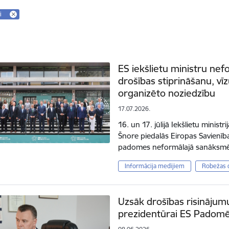
i
ES iekšlietu ministru ne
drošības stiprināšanu, vīz
organizēto noziedzību
17.07.2026.
16. un 17. jūlijā Iekšlietu minist
Šnore piedalās Eiropas Savienības
padomes neformālajā sanāksmē, 
Informācija medijiem
Robežas 
Uzsāk drošības risinājum
prezidentūrai ES Padom