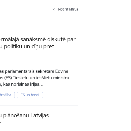
Notīrīt filtrus
formālajā sanāksmē diskutē par
u politiku un cīņu pret
rijas parlamentārais sekretārs Edvīns
 (ES) Tieslietu un iekšlietu ministru
kas norisinās Īrijas…
drošība
ES un fondi
u plānošanu Latvijas
ē