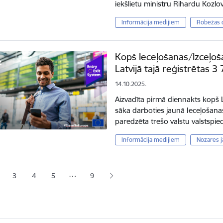
iekšlietu ministru Rihardu Kozlo
Informācija medijiem
Robežas 
Kopš Ieceļošanas/Izceļo
Latvijā tajā reģistrētas 
14.10.2025.
Aizvadīta pirmā diennakts kopš La
sāka darboties jaunā Ieceļošanas
paredzēta trešo valstu valstspie
Informācija medijiem
Nozares 
ana
…
3
4
5
9
jā lapa
pa
Lapa
Lapa
Lapa