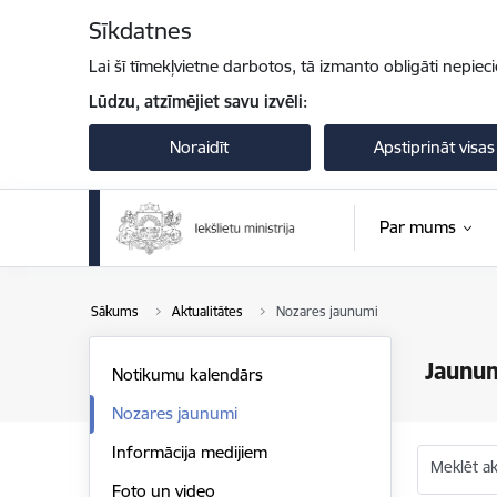
Pāriet uz lapas saturu
Sīkdatnes
Lai šī tīmekļvietne darbotos, tā izmanto obligāti nepiec
Lūdzu, atzīmējiet savu izvēli:
Noraidīt
Apstiprināt visas
Par mums
Sākums
Aktualitātes
Nozares jaunumi
Jaunu
Notikumu kalendārs
Nozares jaunumi
Informācija medijiem
Meklēt akt
Foto un video