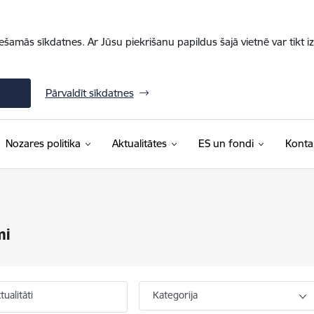
iešamās sīkdatnes. Ar Jūsu piekrišanu papildus šajā vietnē var tikt i
Pārvaldīt sīkdatnes
Nozares politika
Aktualitātes
ES un fondi
Konta
mi
ualitāti
Kategorija