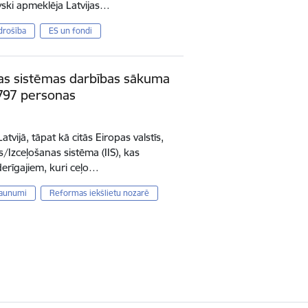
vski apmeklēja Latvijas…
drošība
ES un fondi
šas sistēmas darbības sākuma
3 797 personas
tvijā, tāpat kā citās Eiropas valstīs,
/Izceļošanas sistēma (IIS), kas
derīgajiem, kuri ceļo…
jaunumi
Reformas iekšlietu nozarē