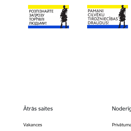
Kājene
Ātrās saites
Noderīg
Vakances
Privātuma