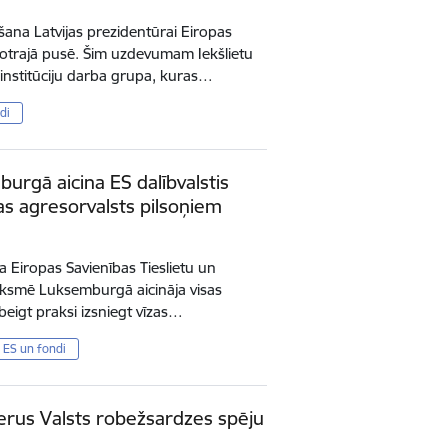
šana Latvijas prezidentūrai Eiropas
otrajā pusē. Šim uzdevumam Iekšlietu
rpinstitūciju darba grupa, kuras…
di
burgā aicina ES dalībvalstis
zas agresorvalsts pilsoņiem
a Eiropas Savienības Tieslietu un
āksmē Luksemburgā aicināja visas
zbeigt praksi izsniegt vīzas…
ES un fondi
terus Valsts robežsardzes spēju