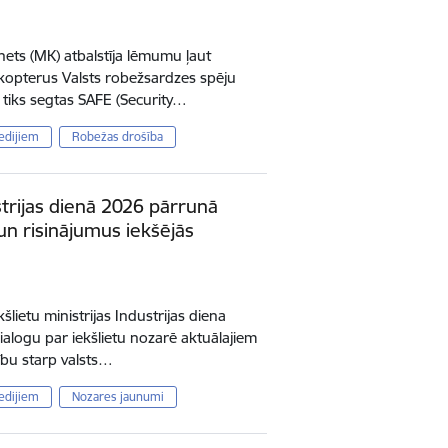
inets (MK) atbalstīja lēmumu ļaut
likopterus Valsts robežsardzes spēju
 tiks segtas SAFE (Security…
edijiem
Robežas drošība
ustrijas dienā 2026 pārrunā
un risinājumus iekšējās
kšlietu ministrijas Industrijas diena
dialogu par iekšlietu nozarē aktuālajiem
ību starp valsts…
edijiem
Nozares jaunumi