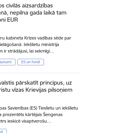
ros civilās aizsardzības
nā, nepilna gada laikā tam
joni EUR
tru kabineta Krīzes vadības sēde par
elāgošanā. Iekšlietu ministrija
 ir strādājusi, lai sekmīgi…
jaunumi
ES un fondi
valstis pārskatīt principus, uz
istu vīzas Krievijas pilsoņiem
as Savienības (ES) Tieslietu un iekšlietu
 prezentēts kārtējais Šengenas
etrs ieskicē visaptverošu…
di