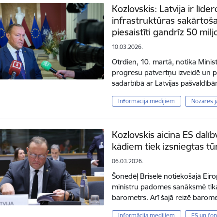
Kozlovskis: Latvija ir līde
infrastruktūras sakārtoša
piesaistīti gandrīz 50 mil
10.03.2026.
Otrdien, 10. martā, notika Minis
progresu patvertņu izveidē un pi
sadarbībā ar Latvijas pašvaldībām
Informācija medijiem
Nozares 
Kozlovskis aicina ES dalīb
kādiem tiek izsniegtas tūr
06.03.2026.
Šonedēļ Briselē notiekošajā Eirop
ministru padomes sanāksmē tika
barometrs. Arī šajā reizē barom
Informācija medijiem
ES un fon