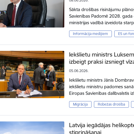
08.06.2026.
Sākta drošības risinājumu plāno
Savienības Padomē 2028. gada 
ministrijas vadībā izveidota sta
Informācija medijiem
ES un fon
Iekšlietu ministrs Luksem
izbeigt praksi izsniegt vī
05.06.2026.
Iekšlietu ministrs Jānis Dombrav
iekšlietu ministru padomes san
Eiropas Savienības dalībvalstis i
Migrācija
Robežas drošība
Latvija iegādājas helikop
stiprināšanai