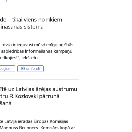
de – tikai viens no rīkiem
dināšanas sistēmā
Latvija ir ieguvusi mūsdienīgu agrīnās
ot sabiedrības informēšanas kampaņu
rīkojies!”, Iekšlietu…
edijiem
ES un fondi
ītē uz Latvijas ārējas austrumu
stru R.Kozlovski pārrunā
āšanā
ītē Latvijā ieradās Eiropas Komisijas
rs Magnuss Brunners. Komisārs kopā ar