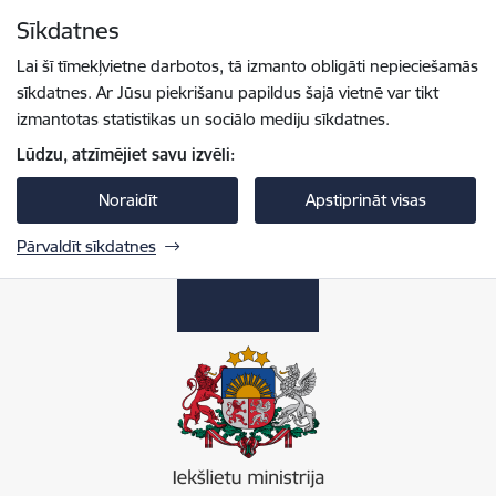
Pāriet uz lapas saturu
Sīkdatnes
Spied
lai meklētu
Enter
Lai šī tīmekļvietne darbotos, tā izmanto obligāti nepieciešamās
sīkdatnes. Ar Jūsu piekrišanu papildus šajā vietnē var tikt
izmantotas statistikas un sociālo mediju sīkdatnes.
Lūdzu, atzīmējiet savu izvēli:
Noraidīt
Apstiprināt visas
Pārvaldīt sīkdatnes
Iekšlietu ministrija