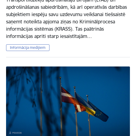
apdrošināšanas sabiedrībām, kā arī operatīvās darbības
subjektiem iespēju savu uzdevumu veikšanai tiešsaistē
saņemt noteikta apjoma ziņas no Kriminālprocesa
informācijas sistēmas (KRASS). Tas paātrinās
informācijas apriti starp iesaistītajām…
Informācija medijiem