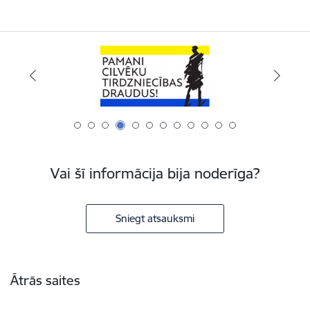
Vai šī informācija bija noderīga?
Sniegt atsauksmi
Kājene
Ātrās saites