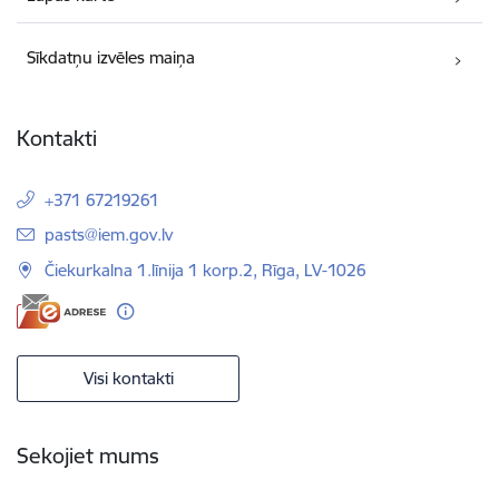
Sīkdatņu izvēles maiņa
Kontakti
+371 67219261
E-pasts:
pasts@iem.gov.lv
Čiekurkalna 1.līnija 1 korp.2, Rīga, LV-1026
Visi kontakti
Sekojiet mums