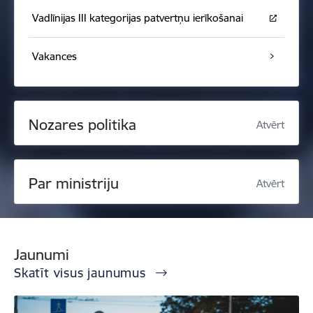
Vadlīnijas III kategorijas patvertņu ierīkošanai
Vakances
Nozares politika
Atvērt
Par ministriju
Atvērt
Jaunumi
Skatīt visus jaunumus