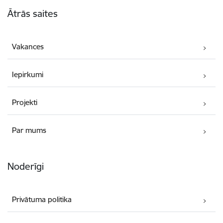
Kājene
Ātrās saites
Vakances
Iepirkumi
Projekti
Par mums
Noderīgi
Privātuma politika