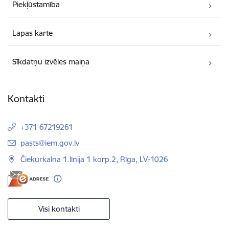
Piekļūstamība
Lapas karte
Sīkdatņu izvēles maiņa
Kontakti
+371 67219261
E-pasts:
pasts@iem.gov.lv
Čiekurkalna 1.līnija 1 korp.2, Rīga, LV-1026
Visi kontakti