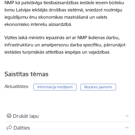
NMP kā patstāvīga tiesībaizsardzības iestāde ieņem būtisku
lomu Latvijas iekšējās drošības sistēmā, sniedzot nozīmīgu
ieguldījumu ēnu ekonomikas mazināšanā un valsts
ekonomisko interešu aizsardzībā.
Vizītes laikā ministrs iepazinās arī ar NMP ikdienas darbu,
infrastruktūru un amatpersonu darba specifiku, pārrunājot
iestādes turpmākās attīstības iespējas un vajadzības.
Saistītas tēmas
Aktualitātes:
Informācija medijiem
Nozares jaunumi
Drukāt lapu
Dalīties