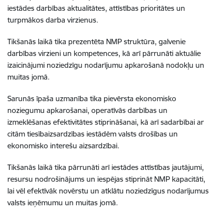
iestādes darbības aktualitātes, attīstības prioritātes un
turpmākos darba virzienus.
Tikšanās laikā tika prezentēta NMP struktūra, galvenie
darbības virzieni un kompetences, kā arī pārrunāti aktuālie
izaicinājumi noziedzīgu nodarījumu apkarošanā nodokļu un
muitas jomā.
Sarunās īpaša uzmanība tika pievērsta ekonomisko
noziegumu apkarošanai, operatīvās darbības un
izmeklēšanas efektivitātes stiprināšanai, kā arī sadarbībai ar
citām tiesībaizsardzības iestādēm valsts drošības un
ekonomisko interešu aizsardzībai.
Tikšanās laikā tika pārrunāti arī iestādes attīstības jautājumi,
resursu nodrošinājums un iespējas stiprināt NMP kapacitāti,
lai vēl efektīvāk novērstu un atklātu noziedzīgus nodarījumus
valsts ieņēmumu un muitas jomā.