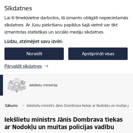
Pāriet uz lapas saturu
Sīkdatnes
Spied
lai meklētu
Enter
Lai šī tīmekļvietne darbotos, tā izmanto obligāti nepieciešamās
sīkdatnes. Ar Jūsu piekrišanu papildus šajā vietnē var tikt
izmantotas statistikas un sociālo mediju sīkdatnes.
Lūdzu, atzīmējiet savu izvēli:
Noraidīt
Apstiprināt visas
Pārvaldīt sīkdatnes
Sākums
Iekšlietu ministrs Jānis Dombrava tiekas ar Nodokļu un muitas poli
Iekšlietu ministrs Jānis Dombrava tiekas
ar Nodokļu un muitas policijas vadību