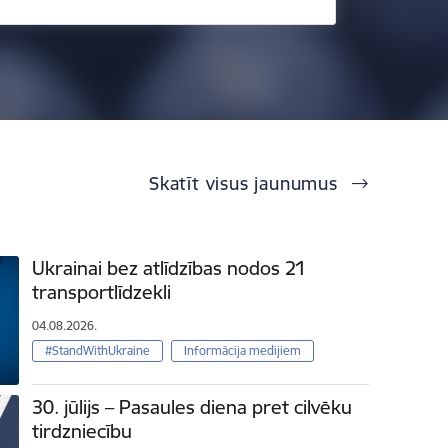
Skatīt visus jaunumus
Ukrainai bez atlīdzības nodos 21
transportlīdzekli
04.08.2026.
#StandWithUkraine
Informācija medijiem
30. jūlijs – Pasaules diena pret cilvēku
tirdzniecību