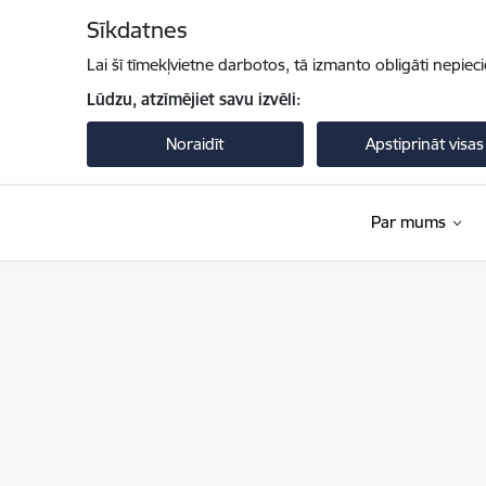
Pāriet uz lapas saturu
Sīkdatnes
Lai šī tīmekļvietne darbotos, tā izmanto obligāti nepiec
Lūdzu, atzīmējiet savu izvēli:
Noraidīt
Apstiprināt visas
Par mums
Iekšlietu ministrija