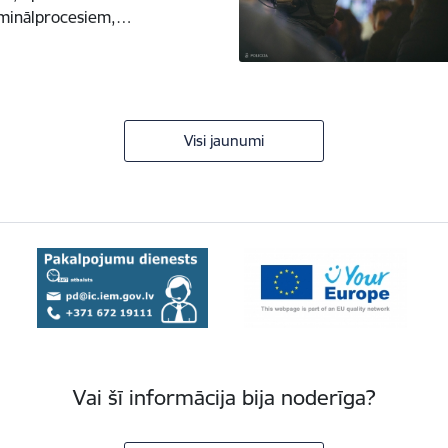
riminālprocesiem,…
Visi jaunumi
Vai šī informācija bija noderīga?