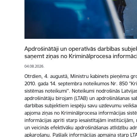
Apdrošinātāji un operatīvās darbības subjek
saņemt ziņas no Kriminālprocesa informāci
04.08.2026.
Otrdien, 4. augustā, Ministru kabinets pieņēma gr
2010. gada 14. septembra noteikumos Nr. 850 "Kri
sistēmas noteikumi". Noteikumi nodrošinās Latvijas
apdrošinātāju birojam (LTAB) un apdrošināšanas sab
darbības subjektiem iespēju savu uzdevumu veikšan
apjoma ziņas no Kriminālprocesa informācijas sist
informācijas apriti starp iesaistītajām institūcijām
un veicinās efektīvāku apdrošināšanas atlīdzību ad
apkarošanu. Pašlaik informācijas apmaiņa starp LT