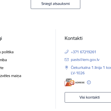
Sniegt atsauksmi
i
Kontakti
 politika
+371 67219261
E-pasts:
pasts@iem.gov.lv
mība
Čiekurkalna 1.līnija 1 ko
te
LV-1026
izvēles maiņa
Visi kontakti