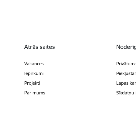
Kājene
Ātrās saites
Noderīg
Vakances
Privātuma
Iepirkumi
Piekļūsta
Projekti
Lapas kar
Par mums
Sīkdatņu 