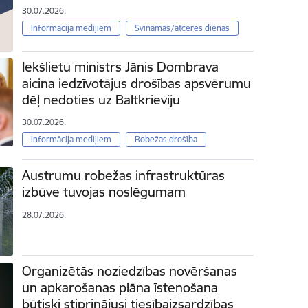
30.07.2026.
Informācija medijiem
Svinamās/atceres dienas
Iekšlietu ministrs Jānis Dombrava
aicina iedzīvotājus drošības apsvērumu
dēļ nedoties uz Baltkrieviju
30.07.2026.
Informācija medijiem
Robežas drošība
Austrumu robežas infrastruktūras
izbūve tuvojas noslēgumam
28.07.2026.
Organizētās noziedzības novēršanas
un apkarošanas plāna īstenošana
būtiski stiprinājusi tiesībaizsardzības