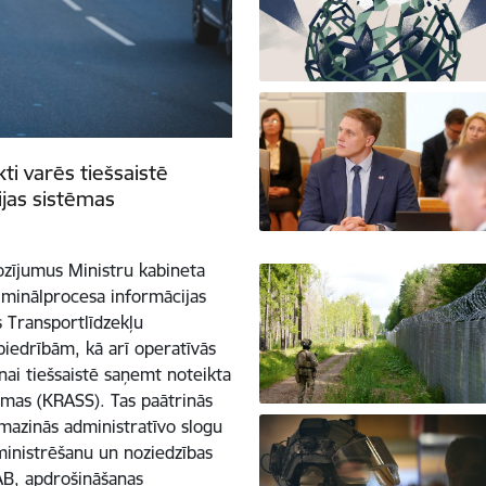
ti varēs tiešsaistē
jas sistēmas
ozījumus Ministru kabineta
minālprocesa informācijas
 Transportlīdzekļu
iedrībām, kā arī operatīvās
ai tiešsaistē saņemt noteikta
ēmas (KRASS). Tas paātrinās
, mazinās administratīvo slogu
ministrēšanu un noziedzības
AB, apdrošināšanas