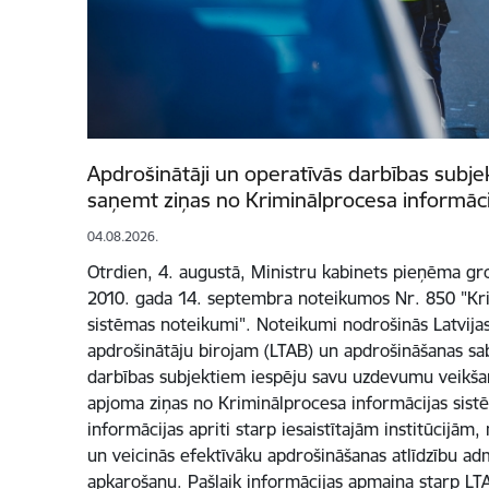
Apdrošinātāji un operatīvās darbības subjek
saņemt ziņas no Kriminālprocesa informāci
04.08.2026.
Otrdien, 4. augustā, Ministru kabinets pieņēma gr
2010. gada 14. septembra noteikumos Nr. 850 "Kri
sistēmas noteikumi". Noteikumi nodrošinās Latvijas
apdrošinātāju birojam (LTAB) un apdrošināšanas sab
darbības subjektiem iespēju savu uzdevumu veikšan
apjoma ziņas no Kriminālprocesa informācijas sist
informācijas apriti starp iesaistītajām institūcijām
un veicinās efektīvāku apdrošināšanas atlīdzību ad
apkarošanu. Pašlaik informācijas apmaiņa starp LT