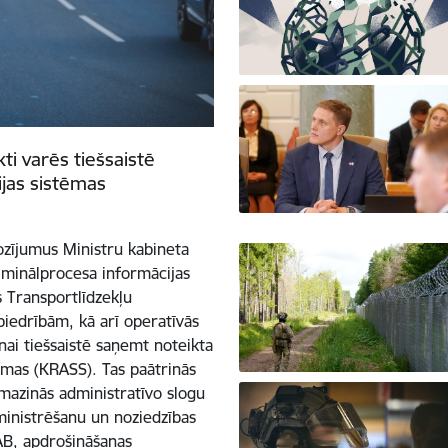
ti varēs tiešsaistē
jas sistēmas
ozījumus Ministru kabineta
minālprocesa informācijas
 Transportlīdzekļu
iedrībām, kā arī operatīvās
ai tiešsaistē saņemt noteikta
ēmas (KRASS). Tas paātrinās
, mazinās administratīvo slogu
ministrēšanu un noziedzības
AB, apdrošināšanas