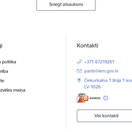
Sniegt atsauksmi
i
Kontakti
 politika
+371 67219261
E-pasts:
pasts@iem.gov.lv
mība
Čiekurkalna 1.līnija 1 ko
te
LV-1026
izvēles maiņa
Visi kontakti