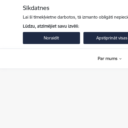
Pāriet uz lapas saturu
Sīkdatnes
Lai šī tīmekļvietne darbotos, tā izmanto obligāti nepiec
Lūdzu, atzīmējiet savu izvēli:
Noraidīt
Apstiprināt visas
Par mums
Iekšlietu ministrija