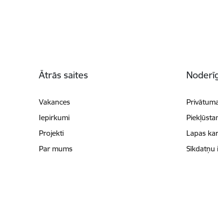
Kājene
Ātrās saites
Noderīg
Vakances
Privātuma
Iepirkumi
Piekļūsta
Projekti
Lapas kar
Par mums
Sīkdatņu 