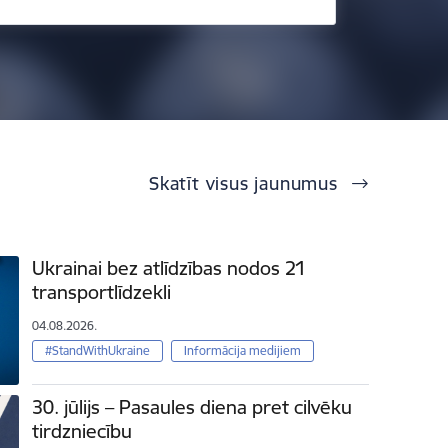
Skatīt visus jaunumus
Ukrainai bez atlīdzības nodos 21
transportlīdzekli
04.08.2026.
#StandWithUkraine
Informācija medijiem
30. jūlijs – Pasaules diena pret cilvēku
tirdzniecību