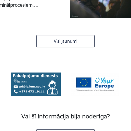
riminālprocesiem,…
Visi jaunumi
Vai šī informācija bija noderīga?