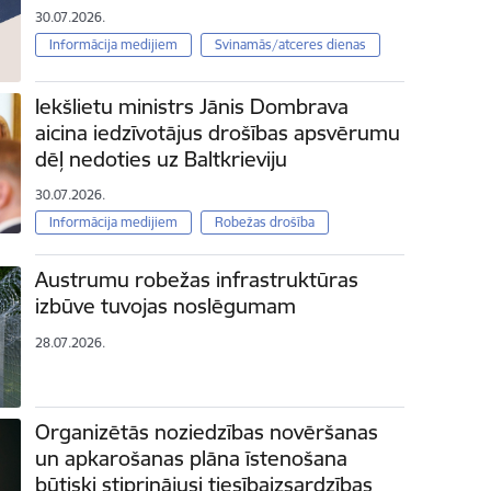
30.07.2026.
Informācija medijiem
Svinamās/atceres dienas
Iekšlietu ministrs Jānis Dombrava
aicina iedzīvotājus drošības apsvērumu
dēļ nedoties uz Baltkrieviju
30.07.2026.
Informācija medijiem
Robežas drošība
Austrumu robežas infrastruktūras
izbūve tuvojas noslēgumam
28.07.2026.
Organizētās noziedzības novēršanas
un apkarošanas plāna īstenošana
būtiski stiprinājusi tiesībaizsardzības