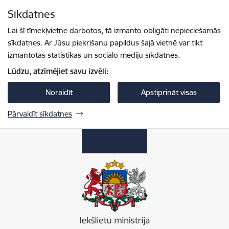
Pāriet uz lapas saturu
Sīkdatnes
Spied
lai meklētu
Enter
Lai šī tīmekļvietne darbotos, tā izmanto obligāti nepieciešamās
sīkdatnes. Ar Jūsu piekrišanu papildus šajā vietnē var tikt
izmantotas statistikas un sociālo mediju sīkdatnes.
Lūdzu, atzīmējiet savu izvēli:
Noraidīt
Apstiprināt visas
Pārvaldīt sīkdatnes
Iekšlietu ministrija