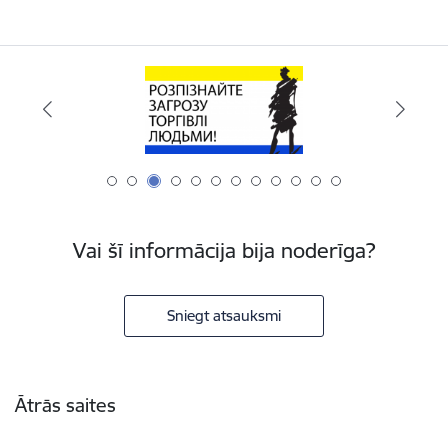
Vai šī informācija bija noderīga?
Sniegt atsauksmi
Kājene
Ātrās saites