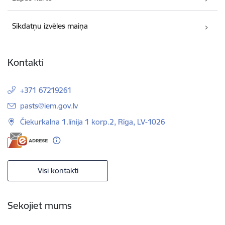
Sīkdatņu izvēles maiņa
Kontakti
+371 67219261
E-pasts:
pasts@iem.gov.lv
Čiekurkalna 1.līnija 1 korp.2, Rīga, LV-1026
Visi kontakti
Sekojiet mums