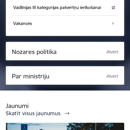
Vadlīnijas III kategorijas patvertņu ierīkošanai
Vakances
Nozares politika
Atvērt
Par ministriju
Atvērt
Jaunumi
Skatīt visus jaunumus