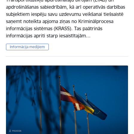
apdrošināšanas sabiedrībām, kā arī operatīvās darbības
subjektiem iespēju savu uzdevumu veikšanai tiešsaistē
saņemt noteikta apjoma ziņas no Kriminālprocesa
informācijas sistēmas (KRASS). Tas paātrinās
informācijas apriti starp iesaistītajām…
Informācija medijiem