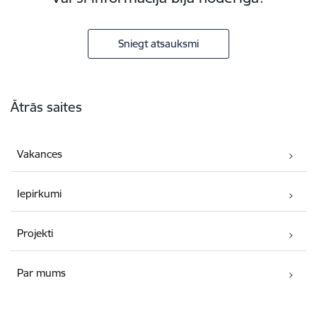
Sniegt atsauksmi
Kājene
Ātrās saites
Vakances
Iepirkumi
Projekti
Par mums