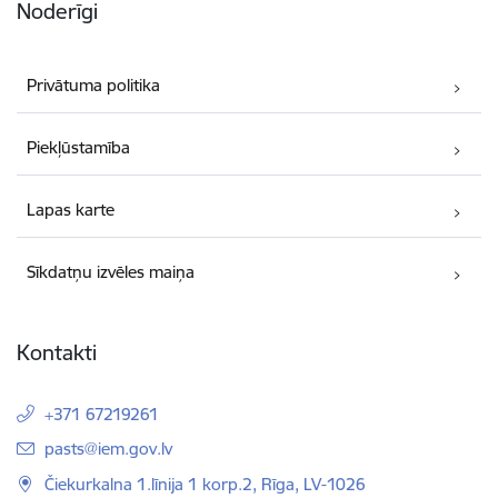
Noderīgi
Privātuma politika
Piekļūstamība
Lapas karte
Sīkdatņu izvēles maiņa
Kontakti
+371 67219261
E-pasts:
pasts@iem.gov.lv
Čiekurkalna 1.līnija 1 korp.2, Rīga, LV-1026