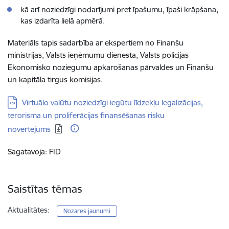
kā arī noziedzīgi nodarījumi pret īpašumu, īpaši krāpšana,
kas izdarīta lielā apmērā.
Materiāls tapis sadarbība ar ekspertiem no Finanšu
ministrijas, Valsts ieņēmumu dienesta, Valsts policijas
Ekonomisko noziegumu apkarošanas pārvaldes un Finanšu
un kapitāla tirgus komisijas.
Lejupielādēt:
Virtuālo valūtu noziedzīgi iegūtu līdzekļu legalizācijas,
terorisma un proliferācijas finansēšanas risku
novērtējums
Sagatavoja: FID
Saistītas tēmas
Aktualitātes:
Nozares jaunumi