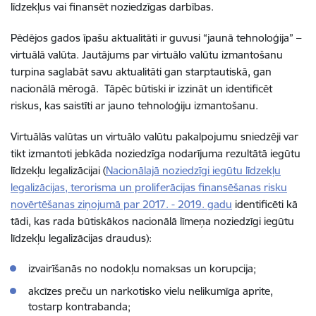
līdzekļus vai finansēt noziedzīgas darbības.
Pēdējos gados īpašu aktualitāti ir guvusi “jaunā tehnoloģija” –
virtuālā valūta. Jautājums par virtuālo valūtu izmantošanu
turpina saglabāt savu aktualitāti gan starptautiskā, gan
nacionālā mērogā. Tāpēc būtiski ir izzināt un identificēt
riskus, kas saistīti ar jauno tehnoloģiju izmantošanu.
Virtuālās valūtas un virtuālo valūtu pakalpojumu sniedzēji var
tikt izmantoti jebkāda noziedzīga nodarījuma rezultātā iegūtu
līdzekļu legalizācijai (
Nacionālajā noziedzīgi iegūtu līdzekļu
legalizācijas, terorisma un proliferācijas finansēšanas risku
novērtēšanas ziņojumā par 2017. - 2019. gadu
identificēti kā
tādi, kas rada būtiskākos nacionālā līmeņa noziedzīgi iegūtu
līdzekļu legalizācijas draudus):
izvairīšanās no nodokļu nomaksas un korupcija;
akcīzes preču un narkotisko vielu nelikumīga aprite,
tostarp kontrabanda;