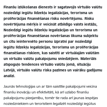
Finanšu izlūkošanas dienests ir sagatavojis virtuālo valūtu
noziedzīgi iegūtu līdzekļu legalizācijas, terorisma un
proliferācijas finansēšanas risku novērtējumu. Risku
novērtējuma mērķis ir veicināt atbildīgo valsts iestāžu,
Noziedzīgi iegūtu līdzekļu legalizācijas un terorisma un
proliferācijas finansēšanas novēršanas likuma subjektu
un citu ieinteresēto personu izpratni par noziedzīgi
iegūtu līdzekļu legalizācijas, terorisma un proliferācijas
finansēšanas riskiem, kas saistīti ar virtuālajām valūtām
un virtuālo valūtu pakalpojumu sniedzējiem. Materiāls
atspoguļo tendences virtuālo valūtu jomā, situāciju
Latvijā, virtuālo valūtu riska pazīmes un vairāku gadījumu
analīzi.
Jaunās tehnoloģijas un ar tām saistītie pakalpojumi veicina
finanšu inovāciju un efektivitāti, kā arī uzlabo finanšu
pakalpojumu pieejamību, tomēr tie rada arī jaunas iespējas
noziedzniekiem un teroristiem legalizēt noziedzīgi iegūtus