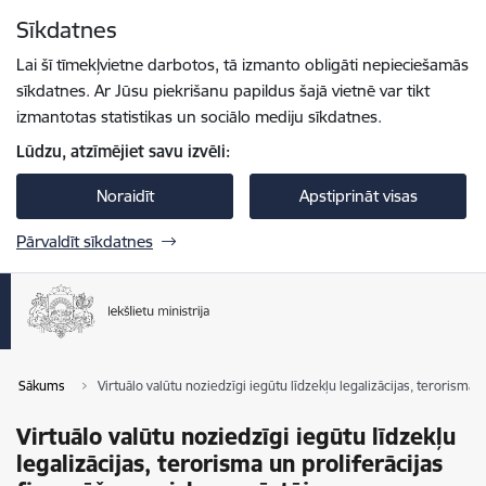
Pāriet uz lapas saturu
Sīkdatnes
Spied
lai meklētu
Enter
Lai šī tīmekļvietne darbotos, tā izmanto obligāti nepieciešamās
sīkdatnes. Ar Jūsu piekrišanu papildus šajā vietnē var tikt
izmantotas statistikas un sociālo mediju sīkdatnes.
Lūdzu, atzīmējiet savu izvēli:
Noraidīt
Apstiprināt visas
Pārvaldīt sīkdatnes
Sākums
Virtuālo valūtu noziedzīgi iegūtu līdzekļu legalizācijas, terorisma
Virtuālo valūtu noziedzīgi iegūtu līdzekļu
legalizācijas, terorisma un proliferācijas