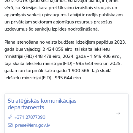
2017.-2019. gadu secinājumus. Gatavojot plānu, ir ņemts
vērā, ka Krievijas kara pret Ukrainu izraisītais straujais un
apjomīgais sankciju pieaugums Latvijai ir radījis publiskajam
un privātajam sektoram apjomīgus resursus prasošus
uzdevumus šo sankciju izpildes nodrošināšanā.
Plāna īstenošanā no valsts budžeta līdzekļiem papildus 2023.
gadā būs vajadzīgi 2 424 059 eiro, tai skaitā Iekšlietu
ministrijai (FID) 448 478 eiro; 2024. gadā – 1 919 406 eiro,
tajā skaitā Iekšlietu ministrijai (FID) - 995 644 eiro un 2025.
gadam un turpmāk katru gadu 1 900 566, tajā skaitā
Iekšlietu ministrijai (FID) - 995 644 eiro.
Stratēģiskās komunikācijas
departaments
+371 27877390
E-pasts:
prese@iem.gov.lv