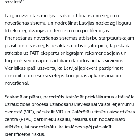
sarakstā”.
Lai gan izvirzītais mērķis – sakārtot finanšu noziegumu
novēršanas sistēmu un nodrošināt Latvijas noziedzīgi iegūtu
līdzekļu legalizācijas un terorisma un proliferācijas
finansēšanas novēršanas sistēmas atbilstību starptautiskajām
prasībām ir sasniegts, iesāktais darbs ir jāturpina, tajā skaitā
attiecībā uz FATF ekspertu sniegtajām rekomendācijām un
turpmāk veicamajām darbībām dažādos rīcības virzienos.
Vienlaikus īpaši uzsvērts, ka Latvijai jāpievērš pastiprināta
uzmanība un resursi vietējās korupcijas apkarošanai un
novēršanai.
Saskaņā ar plānu, paredzēts izstrādāt priekšlikumus attālināta
uzraudzības procesa uzlabošanai/ieviešanai Valsts ieņēmumu
dienestā (VID), pārskatīt VID un Patērētāju tiesību aizsardzības
centra (PTAC) darbinieku skaitu, resursus un nodarbināto
atlīdzību, lai nodrošinātu, ka iestādes spēj pārvaldīt
identificētos riskus.