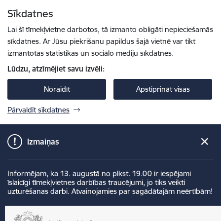
Pāriet uz lapas saturu
Sīkdatnes
Spied
lai meklētu
Enter
Lai šī tīmekļvietne darbotos, tā izmanto obligāti nepieciešamās
sīkdatnes. Ar Jūsu piekrišanu papildus šajā vietnē var tikt
izmantotas statistikas un sociālo mediju sīkdatnes.
Lūdzu, atzīmējiet savu izvēli:
Noraidīt
Apstiprināt visas
Pārvaldīt sīkdatnes
Izmaiņas
Informējam, ka 13. augustā no plkst. 19.00 ir iespējami
īslaicīgi tīmekļvietnes darbības traucējumi, jo tiks veikti
uzturēšanas darbi. Atvainojamies par sagādātajām neērtībām!