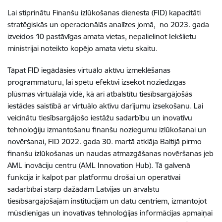
Lai stiprinātu Finanšu izlūkošanas dienesta (FID) kapacitāti
stratēģiskās un operacionālās analīzes jomā, no 2023. gada
izveidos 10 pastāvīgas amata vietas, nepalielinot Iekšlietu
ministrijai noteikto kopējo amata vietu skaitu.
Tāpat FID iegādāsies virtuālo aktīvu izmeklēšanas
programmatūru, lai spētu efektīvi izsekot noziedzīgas
plūsmas virtuālajā vidē, kā arī atbalstītu tiesībsargājošās
iestādes saistībā ar virtuālo aktīvu darījumu izsekošanu. Lai
veicinātu tiesībsargājošo iestāžu sadarbību un inovatīvu
tehnoloģiju izmantošanu finanšu noziegumu izlūkošanai un
novēršanai, FID 2022. gada 30. martā atklāja Baltijā pirmo
finanšu izlūkošanas un naudas atmazgāšanas novēršanas jeb
AML inovāciju centru (AML Innovation Hub). Tā galvenā
funkcija ir kalpot par platformu drošai un operatīvai
sadarbībai starp dažādām Latvijas un ārvalstu
tiesībsargājošajām institūcijām un datu centriem, izmantojot
mūsdienīgas un inovatīvas tehnoloģijas informācijas apmaiņai