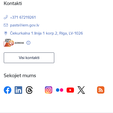
Kontakti
+371 67219261
E-pasts:
pasts@iem.gov.lv
Čiekurkalna 1.līnija 1 korp.2, Rīga, LV-1026
Visi kontakti
Sekojiet mums