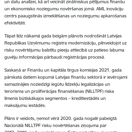
un datu analīzei, kā arī veicināt zinātniskus pētījumus finanšu
un ekonomisko noziegumu novēršanas jomā. AML inovāciju
centrs paaugstinās izmeklēšanas un noziegumu apkarošanas
efektivitāti.
Tāpat līdz nākamā gada beigām plānots nodrošināt Latvijas
Republikas Uzņēmumu reģistra modernizāciju, pilnveidojot uz
risku novērtējumu balstītu pieeju attiecībā uz patieso labuma
guvēju informācijas pārbaudi reģistrācijas procesā.
Saskaņā ar Finanšu un kapitāla tirgus komisijas 2021. gada
pārskata datiem kopumā Latvijas finanšu sektorā ir ievērojami
samazinājies noziedzīgi iegūtu līdzekļu legalizācijas un
terorisma un proliferācijas finansēšanas (NILLTPF) riska
līmenis būtiskākajos segmentos – kredītiestādēs un
maksājumu iestādēs.
Plāns ir veidots, ņemot vērā 2020. gada nogalē pabeigtā
Nacionālā NILLTPF risku novērtēšanas ziņojuma par