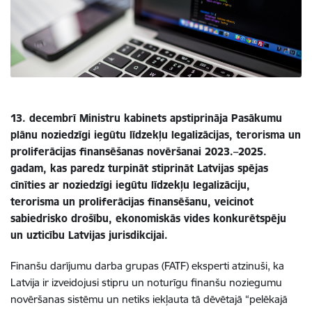
13. decembrī Ministru kabinets apstiprināja Pasākumu
plānu noziedzīgi iegūtu līdzekļu legalizācijas, terorisma un
proliferācijas finansēšanas novēršanai 2023.–2025.
gadam, kas paredz turpināt stiprināt Latvijas spējas
cīnīties ar noziedzīgi iegūtu līdzekļu legalizāciju,
terorisma un proliferācijas finansēšanu, veicinot
sabiedrisko drošību, ekonomiskās vides konkurētspēju
un uzticību Latvijas jurisdikcijai.
Finanšu darījumu darba grupas (FATF) eksperti atzinuši, ka
Latvija ir izveidojusi stipru un noturīgu finanšu noziegumu
novēršanas sistēmu un netiks iekļauta tā dēvētajā “pelēkajā