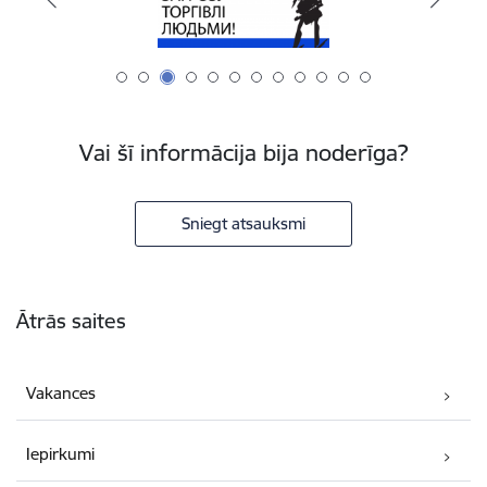
Vai šī informācija bija noderīga?
Sniegt atsauksmi
Kājene
Ātrās saites
Vakances
Iepirkumi