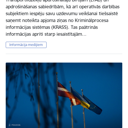
apdrošināšanas sabiedrībām, kā arī operatīvās darbības
subjektiem iespēju savu uzdevumu veikšanai tiešsaistē
saņemt noteikta apjoma ziņas no Kriminālprocesa
informācijas sistēmas (KRASS). Tas paātrinās
informācijas apriti starp iesaistītajām…
Informācija medijiem