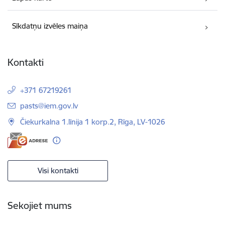
Sīkdatņu izvēles maiņa
Kontakti
+371 67219261
E-pasts:
pasts@iem.gov.lv
Čiekurkalna 1.līnija 1 korp.2, Rīga, LV-1026
Visi kontakti
Sekojiet mums