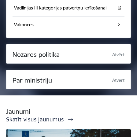
Vadlīnijas III kategorijas patvertņu ierīkošanai
Vakances
Nozares politika
Atvērt
Par ministriju
Atvērt
Jaunumi
Skatīt visus jaunumus