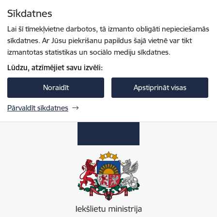
Pāriet uz lapas saturu
Sīkdatnes
Spied
lai meklētu
Enter
Lai šī tīmekļvietne darbotos, tā izmanto obligāti nepieciešamās
sīkdatnes. Ar Jūsu piekrišanu papildus šajā vietnē var tikt
izmantotas statistikas un sociālo mediju sīkdatnes.
Lūdzu, atzīmējiet savu izvēli:
Noraidīt
Apstiprināt visas
Pārvaldīt sīkdatnes
Iekšlietu ministrija