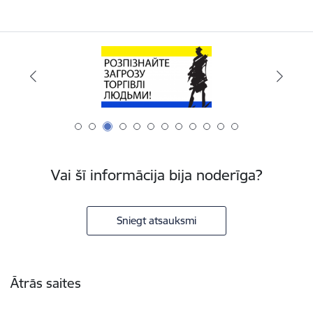
Vai šī informācija bija noderīga?
Sniegt atsauksmi
Kājene
Ātrās saites