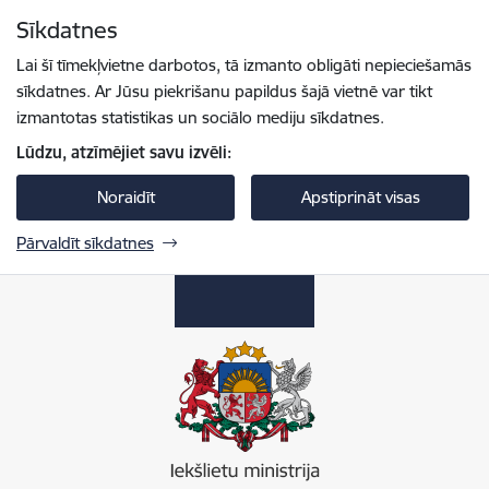
Pāriet uz lapas saturu
Sīkdatnes
Spied
lai meklētu
Enter
Lai šī tīmekļvietne darbotos, tā izmanto obligāti nepieciešamās
sīkdatnes. Ar Jūsu piekrišanu papildus šajā vietnē var tikt
izmantotas statistikas un sociālo mediju sīkdatnes.
Lūdzu, atzīmējiet savu izvēli:
Noraidīt
Apstiprināt visas
Pārvaldīt sīkdatnes
Iekšlietu ministrija