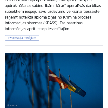
apdrošināšanas sabiedrībām, kā arī operatīvās darbības
subjektiem iespēju savu uzdevumu veikšanai tiešsaistē
saņemt noteikta apjoma ziņas no Kriminālprocesa
informācijas sistēmas (KRASS). Tas paātrinās
informācijas apriti starp iesaistītajām…
Informācija medijiem