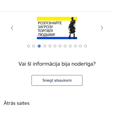
Vai šī informācija bija noderīga?
Sniegt atsauksmi
Kājene
Ātrās saites