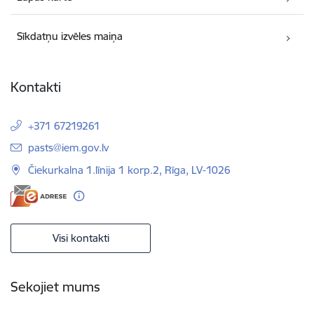
Sīkdatņu izvēles maiņa
Kontakti
+371 67219261
E-pasts:
pasts@iem.gov.lv
Čiekurkalna 1.līnija 1 korp.2, Rīga, LV-1026
Visi kontakti
Sekojiet mums