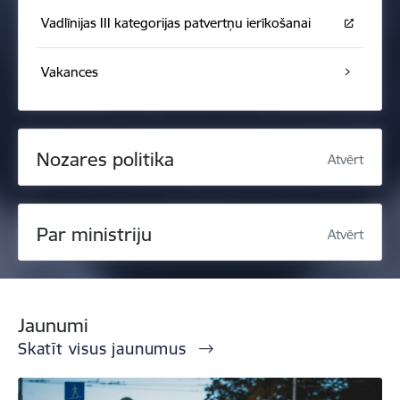
Vadlīnijas III kategorijas patvertņu ierīkošanai
Vakances
Nozares politika
Atvērt
Par ministriju
Atvērt
Jaunumi
Skatīt visus jaunumus