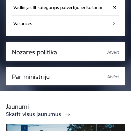
Vadlīnijas III kategorijas patvertņu ierīkošanai
Vakances
Nozares politika
Atvērt
Par ministriju
Atvērt
Jaunumi
Skatīt visus jaunumus