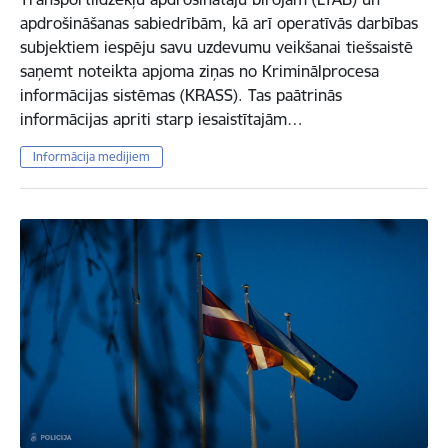
apdrošināšanas sabiedrībām, kā arī operatīvās darbības
subjektiem iespēju savu uzdevumu veikšanai tiešsaistē
saņemt noteikta apjoma ziņas no Kriminālprocesa
informācijas sistēmas (KRASS). Tas paātrinās
informācijas apriti starp iesaistītajām…
Informācija medijiem