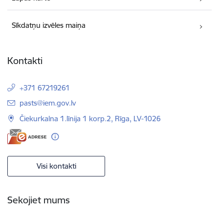
Sīkdatņu izvēles maiņa
Kontakti
+371 67219261
E-pasts:
pasts@iem.gov.lv
Čiekurkalna 1.līnija 1 korp.2, Rīga, LV-1026
Visi kontakti
Sekojiet mums