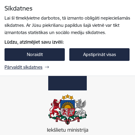
Pāriet uz lapas saturu
Sīkdatnes
Spied
lai meklētu
Enter
Lai šī tīmekļvietne darbotos, tā izmanto obligāti nepieciešamās
sīkdatnes. Ar Jūsu piekrišanu papildus šajā vietnē var tikt
izmantotas statistikas un sociālo mediju sīkdatnes.
Lūdzu, atzīmējiet savu izvēli:
Noraidīt
Apstiprināt visas
Pārvaldīt sīkdatnes
Iekšlietu ministrija