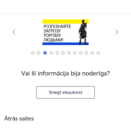
Vai šī informācija bija noderīga?
Sniegt atsauksmi
Kājene
Ātrās saites