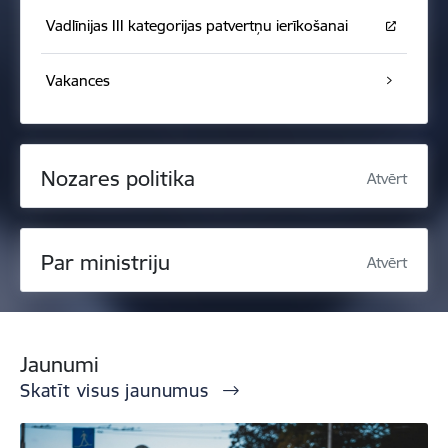
Vadlīnijas III kategorijas patvertņu ierīkošanai
Vakances
Nozares politika
Atvērt
Par ministriju
Atvērt
Jaunumi
Skatīt visus jaunumus