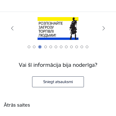
Vai šī informācija bija noderīga?
Sniegt atsauksmi
Kājene
Ātrās saites