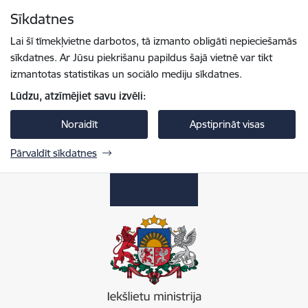
Pāriet uz lapas saturu
Sīkdatnes
Spied
lai meklētu
Enter
Lai šī tīmekļvietne darbotos, tā izmanto obligāti nepieciešamās
sīkdatnes. Ar Jūsu piekrišanu papildus šajā vietnē var tikt
izmantotas statistikas un sociālo mediju sīkdatnes.
Lūdzu, atzīmējiet savu izvēli:
Noraidīt
Apstiprināt visas
Pārvaldīt sīkdatnes
Iekšlietu ministrija