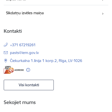
Sīkdatņu izvēles maiņa
Kontakti
+371 67219261
E-pasts:
pasts@iem.gov.lv
Čiekurkalna 1.līnija 1 korp.2, Rīga, LV-1026
Visi kontakti
Sekojiet mums