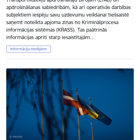
apdrošināšanas sabiedrībām, kā arī operatīvās darbības
subjektiem iespēju savu uzdevumu veikšanai tiešsaistē
saņemt noteikta apjoma ziņas no Kriminālprocesa
informācijas sistēmas (KRASS). Tas paātrinās
informācijas apriti starp iesaistītajām…
Informācija medijiem