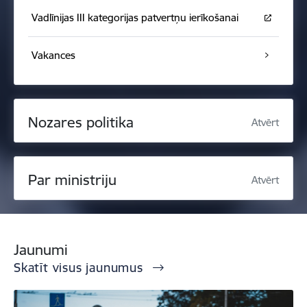
Vadlīnijas III kategorijas patvertņu ierīkošanai
Vakances
Nozares politika
Atvērt
Par ministriju
Atvērt
Jaunumi
Skatīt visus jaunumus