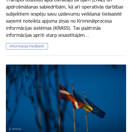
apdrošināšanas sabiedrībām, kā arī operatīvās darbības
subjektiem iespēju savu uzdevumu veikšanai tiešsaistē
saņemt noteikta apjoma ziņas no Kriminālprocesa
informācijas sistēmas (KRASS). Tas paātrinās
informācijas apriti starp iesaistītajām…
Informācija medijiem