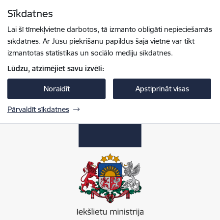
Pāriet uz lapas saturu
Sīkdatnes
Spied
lai meklētu
Enter
Lai šī tīmekļvietne darbotos, tā izmanto obligāti nepieciešamās
sīkdatnes. Ar Jūsu piekrišanu papildus šajā vietnē var tikt
izmantotas statistikas un sociālo mediju sīkdatnes.
Lūdzu, atzīmējiet savu izvēli:
Noraidīt
Apstiprināt visas
Pārvaldīt sīkdatnes
Iekšlietu ministrija