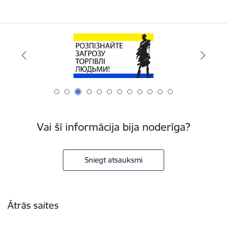
Vai šī informācija bija noderīga?
Sniegt atsauksmi
Kājene
Ātrās saites