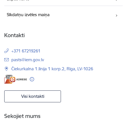
Sīkdatņu izvēles maiņa
Kontakti
+371 67219261
E-pasts:
pasts@iem.gov.lv
Čiekurkalna 1.līnija 1 korp.2, Rīga, LV-1026
Visi kontakti
Sekojiet mums