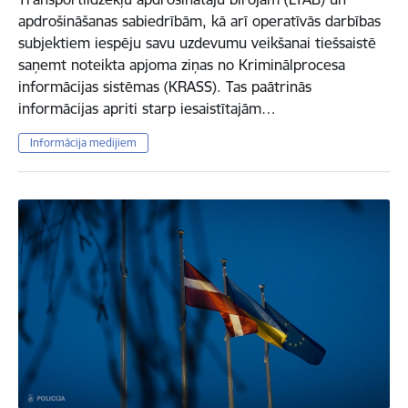
apdrošināšanas sabiedrībām, kā arī operatīvās darbības
subjektiem iespēju savu uzdevumu veikšanai tiešsaistē
saņemt noteikta apjoma ziņas no Kriminālprocesa
informācijas sistēmas (KRASS). Tas paātrinās
informācijas apriti starp iesaistītajām…
Informācija medijiem