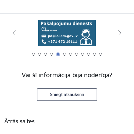
Vai šī informācija bija noderīga?
Sniegt atsauksmi
Kājene
Ātrās saites