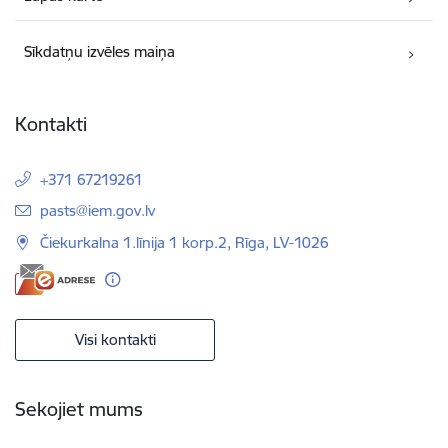
Sīkdatņu izvēles maiņa
Kontakti
+371 67219261
E-pasts:
pasts@iem.gov.lv
Čiekurkalna 1.līnija 1 korp.2, Rīga, LV-1026
Visi kontakti
Sekojiet mums