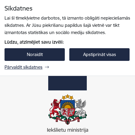
Pāriet uz lapas saturu
Sīkdatnes
Spied
lai meklētu
Enter
Lai šī tīmekļvietne darbotos, tā izmanto obligāti nepieciešamās
sīkdatnes. Ar Jūsu piekrišanu papildus šajā vietnē var tikt
izmantotas statistikas un sociālo mediju sīkdatnes.
Lūdzu, atzīmējiet savu izvēli:
Noraidīt
Apstiprināt visas
Pārvaldīt sīkdatnes
Iekšlietu ministrija