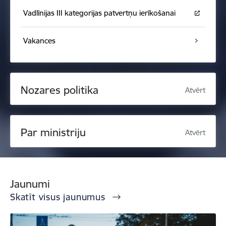
Vadlīnijas III kategorijas patvertņu ierīkošanai
Vakances
Nozares politika
Atvērt
Par ministriju
Atvērt
Jaunumi
Skatīt visus jaunumus