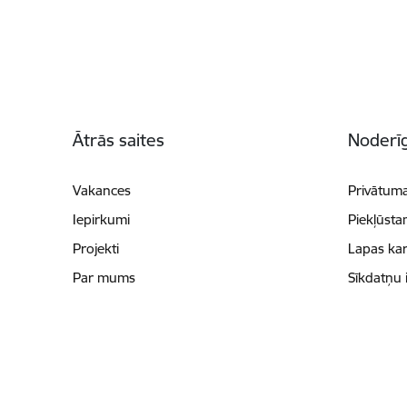
Kājene
Ātrās saites
Noderīg
Vakances
Privātuma
Iepirkumi
Piekļūsta
Projekti
Lapas kar
Par mums
Sīkdatņu 