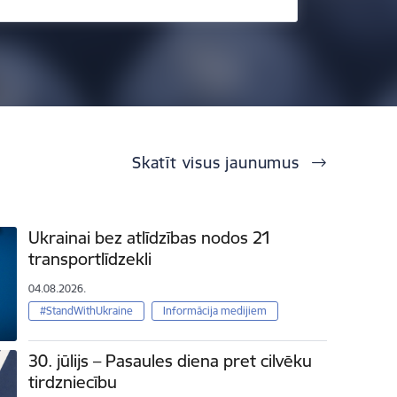
Skatīt visus jaunumus
Ukrainai bez atlīdzības nodos 21
transportlīdzekli
04.08.2026.
#StandWithUkraine
Informācija medijiem
30. jūlijs – Pasaules diena pret cilvēku
tirdzniecību