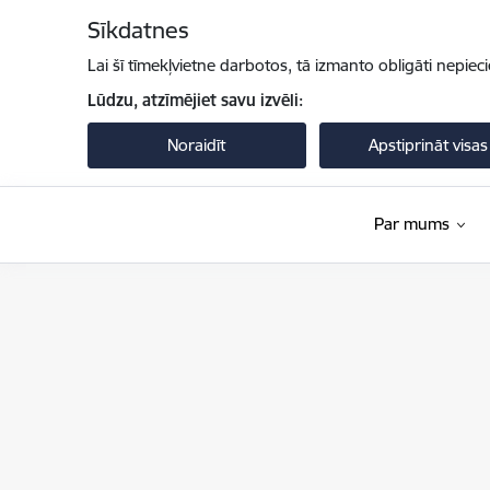
Pāriet uz lapas saturu
Sīkdatnes
Lai šī tīmekļvietne darbotos, tā izmanto obligāti nepiec
Lūdzu, atzīmējiet savu izvēli:
Noraidīt
Apstiprināt visas
Par mums
Iekšlietu ministrija