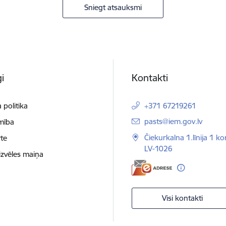
Sniegt atsauksmi
i
Kontakti
 politika
+371 67219261
E-pasts:
pasts@iem.gov.lv
mība
Čiekurkalna 1.līnija 1 ko
te
LV-1026
izvēles maiņa
Visi kontakti