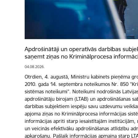
Apdrošinātāji un operatīvās darbības subjek
saņemt ziņas no Kriminālprocesa informāci
04.08.2026.
Otrdien, 4. augustā, Ministru kabinets pieņēma gr
2010. gada 14. septembra noteikumos Nr. 850 "Kri
sistēmas noteikumi". Noteikumi nodrošinās Latvijas
apdrošinātāju birojam (LTAB) un apdrošināšanas sab
darbības subjektiem iespēju savu uzdevumu veikšan
apjoma ziņas no Kriminālprocesa informācijas sist
informācijas apriti starp iesaistītajām institūcijām
un veicinās efektīvāku apdrošināšanas atlīdzību ad
apkarošanu. Pašlaik informācijas apmaiņa starp LT