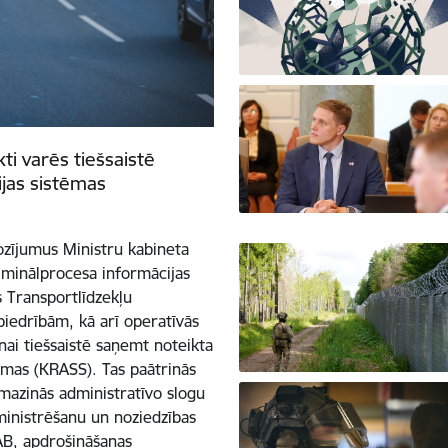
ti varēs tiešsaistē
jas sistēmas
ozījumus Ministru kabineta
minālprocesa informācijas
 Transportlīdzekļu
iedrībām, kā arī operatīvās
ai tiešsaistē saņemt noteikta
ēmas (KRASS). Tas paātrinās
, mazinās administratīvo slogu
ministrēšanu un noziedzības
AB, apdrošināšanas