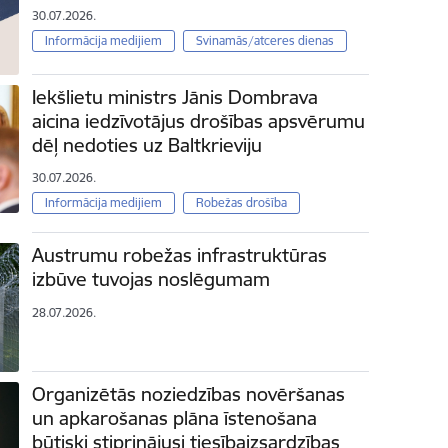
30.07.2026.
Informācija medijiem
Svinamās/atceres dienas
Iekšlietu ministrs Jānis Dombrava
aicina iedzīvotājus drošības apsvērumu
dēļ nedoties uz Baltkrieviju
30.07.2026.
Informācija medijiem
Robežas drošība
Austrumu robežas infrastruktūras
izbūve tuvojas noslēgumam
28.07.2026.
Organizētās noziedzības novēršanas
un apkarošanas plāna īstenošana
būtiski stiprinājusi tiesībaizsardzības