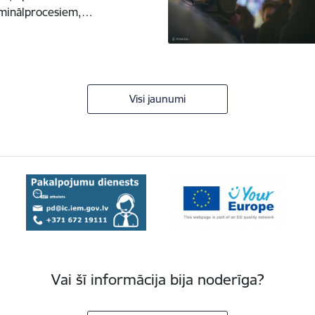
riminālprocesiem,…
Visi jaunumi
Vai šī informācija bija noderīga?