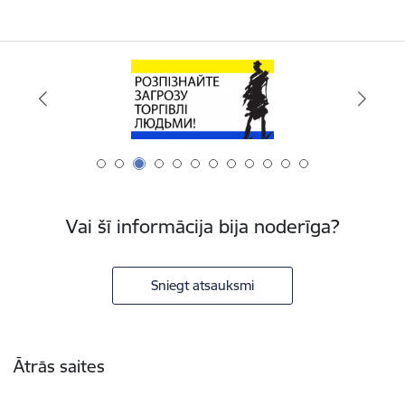
Vai šī informācija bija noderīga?
Sniegt atsauksmi
Kājene
Ātrās saites