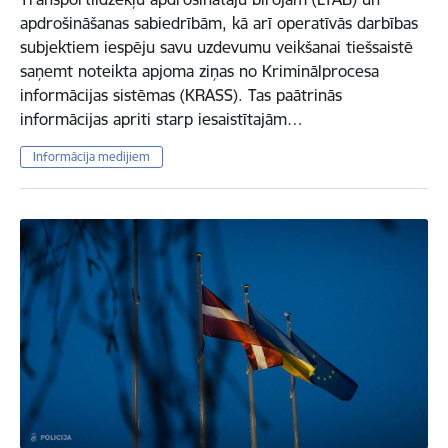
apdrošināšanas sabiedrībām, kā arī operatīvās darbības
subjektiem iespēju savu uzdevumu veikšanai tiešsaistē
saņemt noteikta apjoma ziņas no Kriminālprocesa
informācijas sistēmas (KRASS). Tas paātrinās
informācijas apriti starp iesaistītajām…
Informācija medijiem