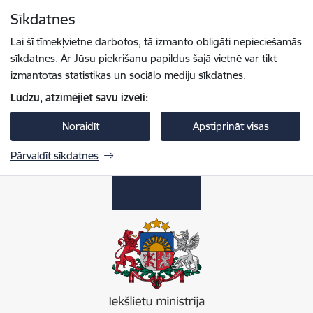
Pāriet uz lapas saturu
Sīkdatnes
Spied
lai meklētu
Enter
Lai šī tīmekļvietne darbotos, tā izmanto obligāti nepieciešamās
sīkdatnes. Ar Jūsu piekrišanu papildus šajā vietnē var tikt
izmantotas statistikas un sociālo mediju sīkdatnes.
Lūdzu, atzīmējiet savu izvēli:
Noraidīt
Apstiprināt visas
Pārvaldīt sīkdatnes
Iekšlietu ministrija