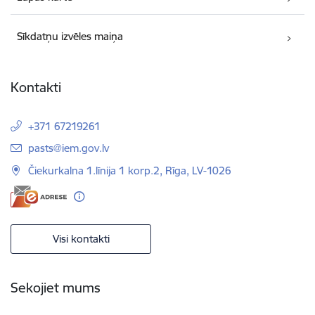
Sīkdatņu izvēles maiņa
Kontakti
+371 67219261
E-pasts:
pasts@iem.gov.lv
Čiekurkalna 1.līnija 1 korp.2, Rīga, LV-1026
Visi kontakti
Sekojiet mums