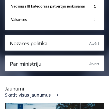
Vadlīnijas III kategorijas patvertņu ierīkošanai
Vakances
Nozares politika
Atvērt
Par ministriju
Atvērt
Jaunumi
Skatīt visus jaunumus