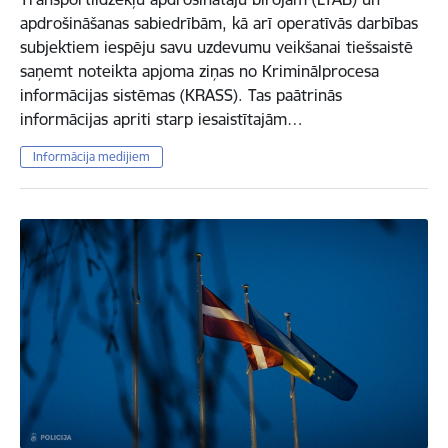
apdrošināšanas sabiedrībām, kā arī operatīvās darbības
subjektiem iespēju savu uzdevumu veikšanai tiešsaistē
saņemt noteikta apjoma ziņas no Kriminālprocesa
informācijas sistēmas (KRASS). Tas paātrinās
informācijas apriti starp iesaistītajām…
Informācija medijiem