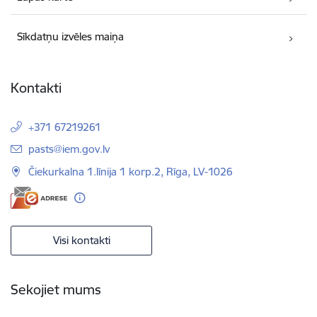
Sīkdatņu izvēles maiņa
Kontakti
+371 67219261
E-pasts:
pasts@iem.gov.lv
Čiekurkalna 1.līnija 1 korp.2, Rīga, LV-1026
Visi kontakti
Sekojiet mums