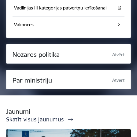
Vadlīnijas III kategorijas patvertņu ierīkošanai
Vakances
Nozares politika
Atvērt
Par ministriju
Atvērt
Jaunumi
Skatīt visus jaunumus