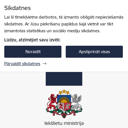
Pāriet uz lapas saturu
Sīkdatnes
Spied
lai meklētu
Enter
Lai šī tīmekļvietne darbotos, tā izmanto obligāti nepieciešamās
sīkdatnes. Ar Jūsu piekrišanu papildus šajā vietnē var tikt
izmantotas statistikas un sociālo mediju sīkdatnes.
Lūdzu, atzīmējiet savu izvēli:
Noraidīt
Apstiprināt visas
Pārvaldīt sīkdatnes
Iekšlietu ministrija