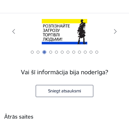
Vai šī informācija bija noderīga?
Sniegt atsauksmi
Kājene
Ātrās saites