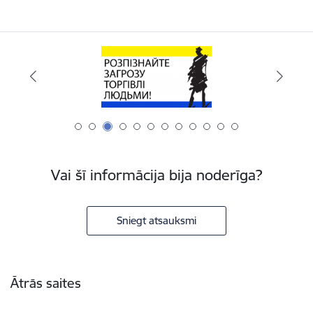
Vai šī informācija bija noderīga?
Sniegt atsauksmi
Kājene
Ātrās saites