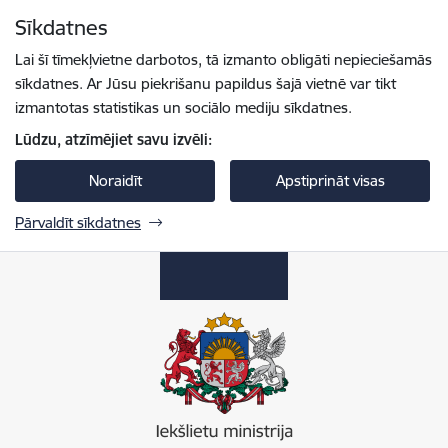
Pāriet uz lapas saturu
Sīkdatnes
Spied
lai meklētu
Enter
Lai šī tīmekļvietne darbotos, tā izmanto obligāti nepieciešamās
sīkdatnes. Ar Jūsu piekrišanu papildus šajā vietnē var tikt
izmantotas statistikas un sociālo mediju sīkdatnes.
Lūdzu, atzīmējiet savu izvēli:
Noraidīt
Apstiprināt visas
Pārvaldīt sīkdatnes
Iekšlietu ministrija