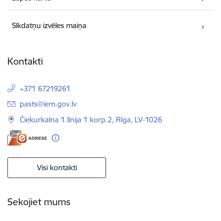
Sīkdatņu izvēles maiņa
Kontakti
+371 67219261
E-pasts:
pasts@iem.gov.lv
Čiekurkalna 1.līnija 1 korp.2, Rīga, LV-1026
Visi kontakti
Sekojiet mums