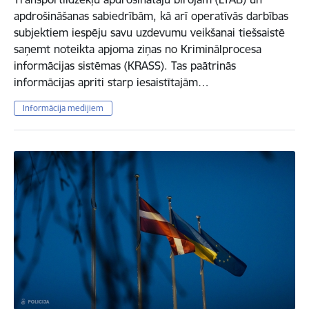
apdrošināšanas sabiedrībām, kā arī operatīvās darbības
subjektiem iespēju savu uzdevumu veikšanai tiešsaistē
saņemt noteikta apjoma ziņas no Kriminālprocesa
informācijas sistēmas (KRASS). Tas paātrinās
informācijas apriti starp iesaistītajām…
Informācija medijiem