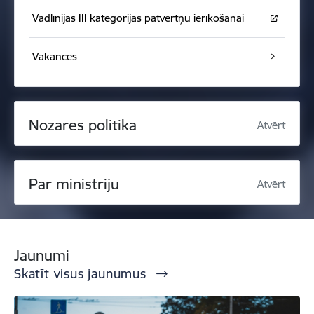
Vadlīnijas III kategorijas patvertņu ierīkošanai
Vakances
Nozares politika
Atvērt
Par ministriju
Atvērt
Jaunumi
Skatīt visus jaunumus