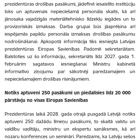
prezidentūras drošības pasākumi, jādefinē iesaistīto institūciju
loks un aptuvenais nepieciešamā personāla skaits, kā arī
jānosaka vajadzīgās materiāltehnisko līdzekļu iegādes un to
provizoriskās izmaksas. Darba grupai būs jāaprēķina arī
iespējamās papildu personāla izmaksas drošības pasākumu
nodrošināšanai. Apkopotā informācija tiks iesniegta Latvijas
prezidentūras Eiropas Savienības Padomē sekretariātam.
Balstoties uz šo informāciju, sekretariāts līdz 2027. gada 1.
februārim sagatavos iesniegšanai Ministru kabinetā
informatīvo ziņojumu par sākotnēji paredzamajiem un
nepieciešamajiem drošības risinājumiem.
Notiks aptuveni 250 pasākumi un piedalīsies līdz 20 000
pārstāvju no visas Eiropas Savienības
Prezidentūras laikā 2028. gada otrajā pusgadā Latvijā notiks
aptuveni 250 dažādu līmeņu pasākumi, to skaitā valstu un
valdību vadītāju, ministru un ekspertu sanāksmes, kā arī
nozaru konferences un semināri. Paredzams, ka Latviju sešos