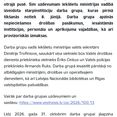
otrajā pusē. Šim uzdevumam Iekšlietu ministrijas vadībā
izveidota starpinstitūciju darba grupa
,
kuras pirmā
tikšanās notiek 8. jūnijā. Darba grupa apzinās
nepieciešamos drošības pasākumus, iesaistāmās
institūcijas, personāla un aprīkojuma vajadzības, kā arī
provizoriskās izmaksas.
Darba grupu vadīs Iekšlietu ministrijas valsts sekretārs
Dimitrijs Trofimovs, savukārt viņa vietnieki būs Valsts drošības
dienesta priekšnieka vietnieks Ēriks Cinkus un Valsts policijas
priekšnieks Armands Ruks. Darba grupā iesaistīti pārstāvji no
atbildīgajām ministrijām, drošības un operatīvajiem
dienestiem, kā arī Latvijas Nacionālās bibliotēkas un Rīgas
valstspilsētas pašvaldības.
Vairāk par darba grupas uzdevumiem un
sastāvu:
https://www.vestnesis.lv/op/2026/100.13
Līdz 2026. gada 31. oktobrim darba grupai jāapzina