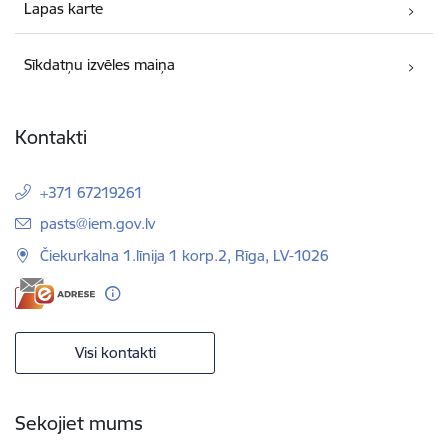
Lapas karte
Sīkdatņu izvēles maiņa
Kontakti
+371 67219261
E-pasts:
pasts@iem.gov.lv
Čiekurkalna 1.līnija 1 korp.2, Rīga, LV-1026
Visi kontakti
Sekojiet mums