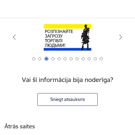
Vai šī informācija bija noderīga?
Sniegt atsauksmi
Kājene
Ātrās saites