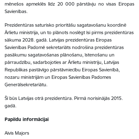
mēnešos apmeklēs līdz 20 000 pārstāvju no visas Eiropas
Savienības.
Prezidentūras saturisko prioritāšu sagatavošanu koordinē
Ārlietu ministrija, un to plānots noslēgt īsi pirms prezidentūras
sākuma 2028. gadā. Latvijas prezidentūras Eiropas
Savienības Padomē sekretariāts nodrošina prezidentūras
pasākumu sagatavošanas plānošanu, īstenošanu un
pārraudzību, sadarbojoties ar Ārlietu ministriju, Latvijas
Republikas pastāvīgo pārstāvniecību Eiropas Savienībā,
nozaru ministrijām un Eiropas Savienības Padomes
Ģenerālsekretariātu.
Šī būs Latvijas otrā prezidentūra. Pirmā norisinājās 2015.
gadā.
Papildu informācijai
Aivis Majors