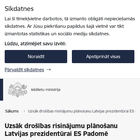
Pāriet uz lapas saturu
Sīkdatnes
Spied
lai meklētu
Enter
Lai šī tīmekļvietne darbotos, tā izmanto obligāti nepieciešamās
sīkdatnes. Ar Jūsu piekrišanu papildus šajā vietnē var tikt
izmantotas statistikas un sociālo mediju sīkdatnes.
Lūdzu, atzīmējiet savu izvēli:
Noraidīt
Apstiprināt visas
Pārvaldīt sīkdatnes
Sākums
Uzsāk drošības risinājumu plānošanu Latvijas prezidentūrai ES 
Uzsāk drošības risinājumu plānošanu
Latvijas prezidentūrai ES Padomē