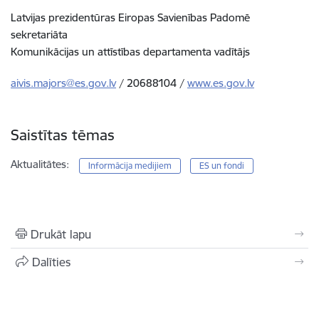
Latvijas prezidentūras Eiropas Savienības Padomē
sekretariāta
Komunikācijas un attīstības departamenta vadītājs
aivis.majors@es.gov.lv
/ 20688104 /
www.es.gov.lv
Saistītas tēmas
Aktualitātes:
Informācija medijiem
ES un fondi
Drukāt lapu
Dalīties