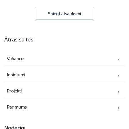
Sniegt atsauksmi
Kājene
Ātrās saites
Vakances
Iepirkumi
Projekti
Par mums
Noderīgi