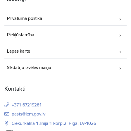
Privātuma politika
Piekļūstamība
Lapas karte
Sīkdatņu izvēles maiņa
Kontakti
+371 67219261
E-pasts:
pasts@iem.gov.lv
Čiekurkalna 1.līnija 1 korp.2, Rīga, LV-1026