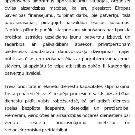
apziņošanas algoritmus apdraudējumu situācijās, organizēt
civilās aizsardzības mācības, kā arī, piesaistot Eiropas
Savienības finansējumu, turpināt darbu pie patvertņu tīkla
paplašināšanas, pielāgojot pašvaldībā esošus īpašumus.
Papildus plānots panākt starpnozaru vienošanos par tipveida
projekta izstrādes uzsākšanu jaunu patvertņu izbūvei, un
sadarbībā ar pašvaldībām apsekot privātpersonām
piederošās daudzstāvu daudzdzīvokļu dzīvojamās mājas,
publiskas ēkas un ražošanas ēkas ar pagrabiem vai pazemes
stāviem, lai apzinātu šo telpu atbilstības pakāpi III kategorijas
patvertņu izveidei.
Trešā prioritāte ir iekšlietu dienestu kapacitātes stiprināšana.
Tostarp paredzēts virzīt iespēju jauniešiem valsts aizsardzības
dienestu pildīt Valsts robežsardzē, kā arī attīstīt dienestu
spējas bezpilota lidaparātu detekcijai un pretdarbībai.
Piemēram, vienojoties ar aizsardzības nozares dienestiem par
vienotu resursu nodrošinājumu kinētiskai un
radioelektroniskai pretdarbībai.