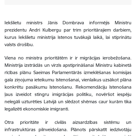
Iekšlietu ministrs Jānis Dombrava informējis Ministru
prezidentu Andri Kulbergu par trim prioritārajiem darbiem,
kurus Iekšlietu ministrija īstenos tuvākajā laikā, lai stiprinātu
valsts drošību.
Viena no ministra prioritātēm ir ir migrācijas ierobežošana.
Ministrija izstrādās un virzīs apstiprināšanai Ministru kabinetā
rīcības plānu Saeimas Parlamentārās izmeklēšanas komisijas
gala ziņojuma ieteikumu īstenošanai, vienlaikus uzsākot plāna
konkrētu pasākumu īstenošanu. Rekomendāciju īstenošana
ļaus izveidot stingru imigrācijas politiku, novēršot iespēju
nelegāli uzturēties Latvijā un slēdzot shēmas caur kurām tika
legalizēti ekonomiskie imigranti.
Otra prioritāte ir civilās aizsardzības sistēmu un
infrastruktūras pilnveidošana. Plānots pārskatīt iedzīvotāju