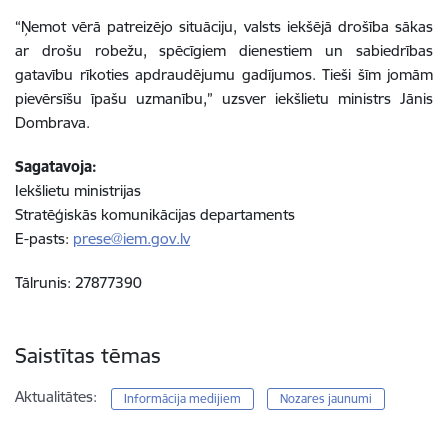
“Ņemot vērā patreizējo situāciju, valsts iekšējā drošība sākas
ar drošu robežu, spēcīgiem dienestiem un sabiedrības
gatavību rīkoties apdraudējumu gadījumos. Tieši šīm jomām
pievērsīšu īpašu uzmanību,” uzsver iekšlietu ministrs Jānis
Dombrava.
Sagatavoja:
Iekšlietu ministrijas
Stratēģiskās komunikācijas departaments
E-pasts:
prese@iem.gov.lv
Tālrunis: 27877390
Saistītas tēmas
Aktualitātes:
Informācija medijiem
Nozares jaunumi