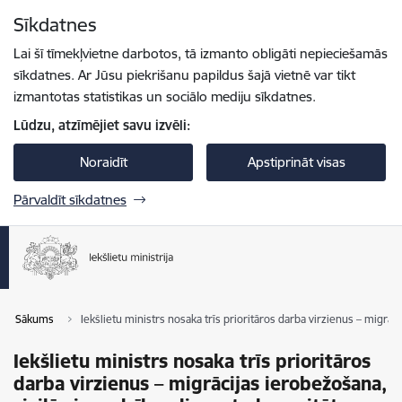
Pāriet uz lapas saturu
Sīkdatnes
Spied
lai meklētu
Enter
Lai šī tīmekļvietne darbotos, tā izmanto obligāti nepieciešamās
sīkdatnes. Ar Jūsu piekrišanu papildus šajā vietnē var tikt
izmantotas statistikas un sociālo mediju sīkdatnes.
Lūdzu, atzīmējiet savu izvēli:
Noraidīt
Apstiprināt visas
Pārvaldīt sīkdatnes
Sākums
Iekšlietu ministrs nosaka trīs prioritāros darba virzienus – migrāc
Iekšlietu ministrs nosaka trīs prioritāros
darba virzienus – migrācijas ierobežošana,