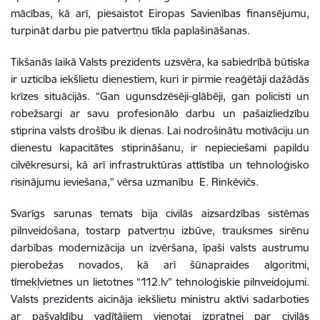
mācības, kā arī, piesaistot Eiropas Savienības finansējumu,
turpināt darbu pie patvertņu tīkla paplašināšanas.
Tikšanās laikā Valsts prezidents uzsvēra, ka sabiedrībā būtiska
ir uzticība iekšlietu dienestiem, kuri ir pirmie reaģētāji dažādās
krīzes situācijās. “Gan ugunsdzēsēji-glābēji, gan policisti un
robežsargi ar savu profesionālo darbu un pašaizliedzību
stiprina valsts drošību ik dienas. Lai nodrošinātu motivāciju un
dienestu kapacitātes stiprināšanu, ir nepieciešami papildu
cilvēkresursi, kā arī infrastruktūras attīstība un tehnoloģisko
risinājumu ieviešana,” vērsa uzmanību E. Rinkēvičs.
Svarīgs sarunas temats bija civilās aizsardzības sistēmas
pilnveidošana, tostarp patvertņu izbūve, trauksmes sirēnu
darbības modernizācija un izvēršana, īpaši valsts austrumu
pierobežas novados, kā arī šūnapraides algoritmi,
tīmekļvietnes un lietotnes “112.lv” tehnoloģiskie pilnveidojumi.
Valsts prezidents aicināja iekšlietu ministru aktīvi sadarboties
ar pašvaldību vadītājiem vienotai izpratnei par civilās