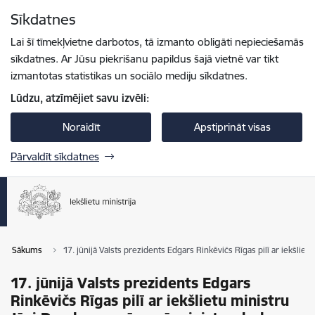
Pāriet uz lapas saturu
Sīkdatnes
Spied
lai meklētu
Enter
Lai šī tīmekļvietne darbotos, tā izmanto obligāti nepieciešamās
sīkdatnes. Ar Jūsu piekrišanu papildus šajā vietnē var tikt
izmantotas statistikas un sociālo mediju sīkdatnes.
Lūdzu, atzīmējiet savu izvēli:
Noraidīt
Apstiprināt visas
Pārvaldīt sīkdatnes
Sākums
17. jūnijā Valsts prezidents Edgars Rinkēvičs Rīgas pilī ar iekšlie
17. jūnijā Valsts prezidents Edgars
Rinkēvičs Rīgas pilī ar iekšlietu ministru