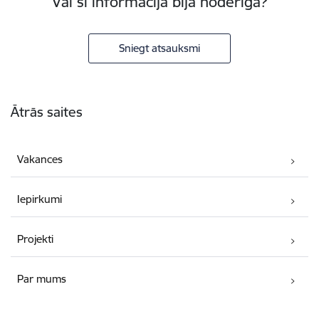
Vai šī informācija bija noderīga?
Sniegt atsauksmi
Kājene
Ātrās saites
Vakances
Iepirkumi
Projekti
Par mums