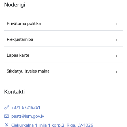
Noderīgi
Privātuma politika
Piekļūstamība
Lapas karte
Sīkdatņu izvēles maiņa
Kontakti
+371 67219261
E-pasts:
pasts@iem.gov.lv
Čiekurkalna 1.līnija 1 korp.2, Rīga, LV-1026