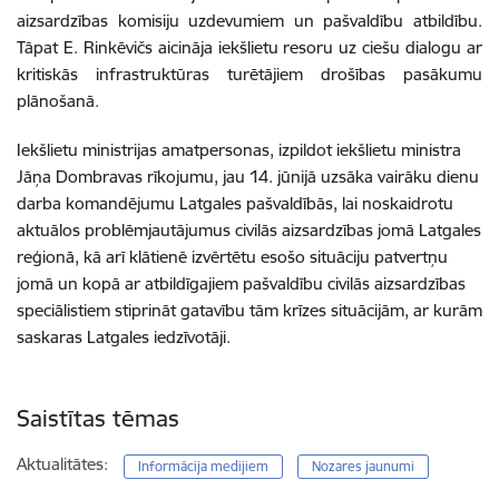
aizsardzības komisiju uzdevumiem un pašvaldību atbildību.
Tāpat E. Rinkēvičs aicināja iekšlietu resoru uz ciešu dialogu ar
kritiskās infrastruktūras turētājiem drošības pasākumu
plānošanā.
Iekšlietu ministrijas amatpersonas, izpildot iekšlietu ministra
Jāņa Dombravas rīkojumu, jau 14. jūnijā uzsāka vairāku dienu
darba komandējumu Latgales pašvaldībās, lai noskaidrotu
aktuālos problēmjautājumus civilās aizsardzības jomā Latgales
reģionā, kā arī klātienē izvērtētu esošo situāciju patvertņu
jomā un kopā ar atbildīgajiem pašvaldību civilās aizsardzības
speciālistiem stiprināt gatavību tām krīzes situācijām, ar kurām
saskaras Latgales iedzīvotāji.
Saistītas tēmas
Aktualitātes:
Informācija medijiem
Nozares jaunumi