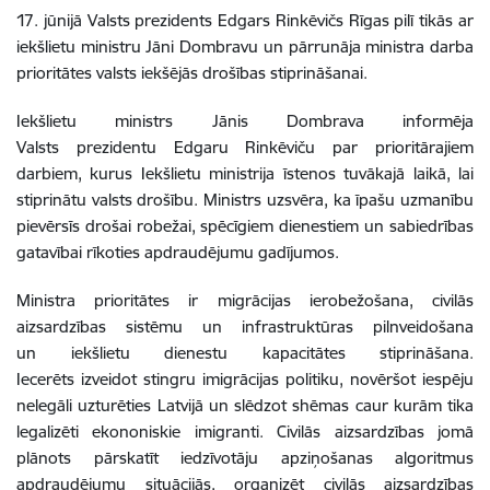
17. jūnijā Valsts prezidents Edgars Rinkēvičs Rīgas pilī tikās ar
iekšlietu ministru Jāni Dombravu un pārrunāja ministra darba
prioritātes valsts iekšējās drošības stiprināšanai.
Iekšlietu ministrs Jānis Dombrava informēja
Valsts prezidentu Edgaru Rinkēviču par prioritārajiem
darbiem, kurus Iekšlietu ministrija īstenos tuvākajā laikā, lai
stiprinātu valsts drošību. Ministrs uzsvēra, ka īpašu uzmanību
pievērsīs drošai robežai, spēcīgiem dienestiem un sabiedrības
gatavībai rīkoties apdraudējumu gadījumos.
Ministra prioritātes ir migrācijas ierobežošana, civilās
aizsardzības sistēmu un infrastruktūras pilnveidošana
un iekšlietu dienestu kapacitātes stiprināšana.
Iecerēts izveidot stingru imigrācijas politiku, novēršot iespēju
nelegāli uzturēties Latvijā un slēdzot shēmas caur kurām tika
legalizēti ekononiskie imigranti. Civilās aizsardzības jomā
plānots pārskatīt iedzīvotāju apziņošanas algoritmus
apdraudējumu situācijās, organizēt civilās aizsardzības