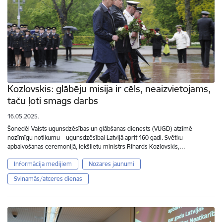
Kozlovskis: glābēju misija ir cēls, neaizvietojams,
taču ļoti smags darbs
16.05.2025.
Šonedēļ Valsts ugunsdzēsības un glābšanas dienests (VUGD) atzīmē
nozīmīgu notikumu – ugunsdzēsībai Latvijā aprit 160 gadi. Svētku
apbalvošanas ceremonijā, iekšlietu ministrs Rihards Kozlovskis,…
Informācija medijiem
Nozares jaunumi
Svinamās/atceres dienas