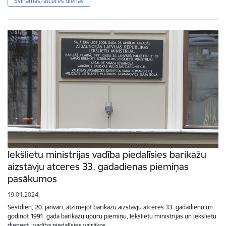
Svinamās/atceres dienas
Iekšlietu ministrijas vadība piedalīsies barikāžu
aizstāvju atceres 33. gadadienas piemiņas
pasākumos
19.01.2024.
Sestdien, 20. janvārī, atzīmējot barikāžu aizstāvju atceres 33. gadadienu un
godinot 1991. gada barikāžu upuru piemiņu, Iekšlietu ministrijas un iekšlietu
dienestu vadība piedalīsies vairākos…