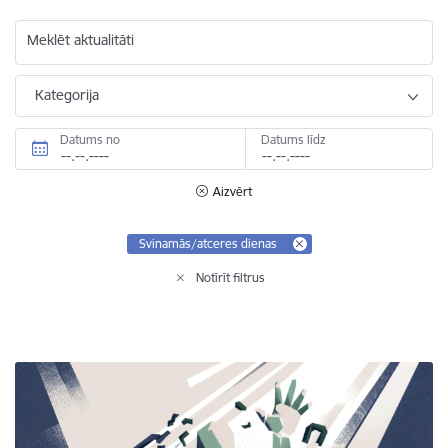
Meklēt aktualitāti
Kategorija
Datums no
Datums līdz
Aizvērt
Svinamās/atceres dienas
Notīrīt filtrus