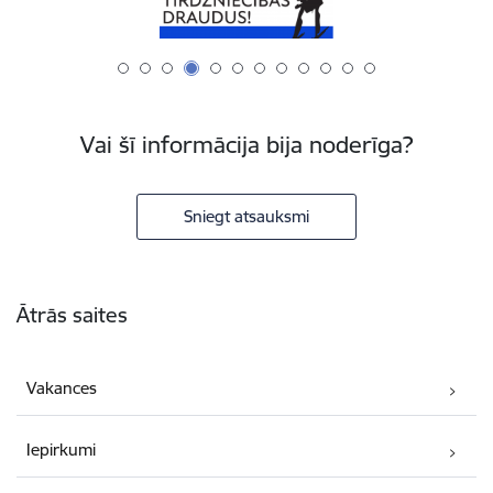
Vai šī informācija bija noderīga?
Sniegt atsauksmi
Kājene
Ātrās saites
Vakances
Iepirkumi