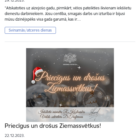
29.12.2023.
"Atskatoties uz aizejošo gadu, pirmkārt, vēlos pateikties ikvienam iekšlietu
dienestu darbiniekiem. Jūsu centība, smagais darbs un izturība ir bijusi
mūsu dzinējspēks visa gada garumā, kas ir…
Svinamās/atceres dienas
Priecīgus un drošus Ziemassvētkus!
22.12.2023.