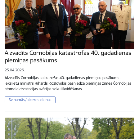
Aizvadīts Čornobiļas katastrofas 40. gadadienas
piemiņas pasākums
25.04.2026.
Aizvadīts Čornobiļas katastrofas 40. gadadienas piemiņas pasākums.
Iekšlietu ministrs Rihards Kozlovskis pasniedza piemiņas zīmes Čornobiļas
atomelektrostacijas avārijas seku likvidēšanas…
Svinamās/atceres dienas