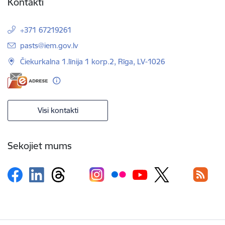
Kontakti
+371 67219261
E-pasts:
pasts@iem.gov.lv
Čiekurkalna 1.līnija 1 korp.2, Rīga, LV-1026
Visi kontakti
Sekojiet mums