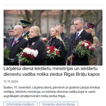
Lāčplēša dienā Iekšlietu ministrijas un iekšlietu
dienestu vadība nolika ziedus Rīgas Brāļu kapos
11.11.2024.
Šodien, 11. novembrī, Lāčplēša dienā, pieminot un godinot Latvijas brīvības
cīnītājus, Iekšlietu ministrijas un iekšlietu dienestu vadība kopā ar valsts
augstākajām amatpersonām nolika ziedus Rīgas…
Informācija medijiem
Svinamās/atceres dienas