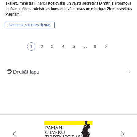
Iekšlietu ministrs Rihards Kozlovskis un valsts sekretārs Dimitrijs Trofimovs
kopā ar Iekšlietu ministrijas komandu vēl drošus un mierīgus Ziemassvētkus
ikvienam!
Svinamās/atceres dienas
Lapošana
…
1
2
3
4
5
8
Pašreizējā lapa
Lapa
Lapa
Lapa
Lapa
Drukāt lapu