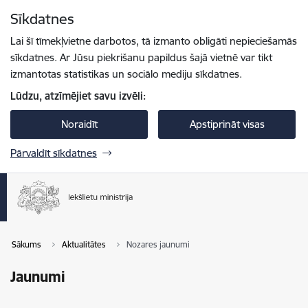
Pāriet uz lapas saturu
Sīkdatnes
Spied
lai meklētu
Enter
Lai šī tīmekļvietne darbotos, tā izmanto obligāti nepieciešamās
sīkdatnes. Ar Jūsu piekrišanu papildus šajā vietnē var tikt
izmantotas statistikas un sociālo mediju sīkdatnes.
Lūdzu, atzīmējiet savu izvēli:
Noraidīt
Apstiprināt visas
Pārvaldīt sīkdatnes
Sākums
Aktualitātes
Nozares jaunumi
Jaunumi