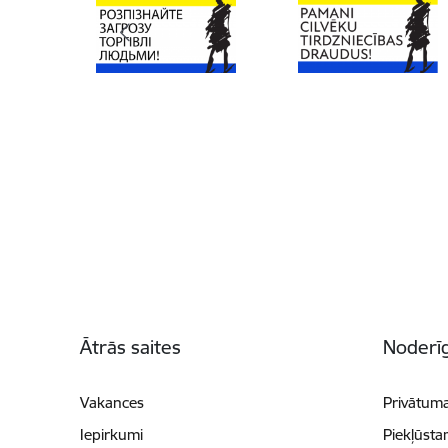
Kājene
Ātrās saites
Noderīg
Vakances
Privātuma
Iepirkumi
Piekļūsta