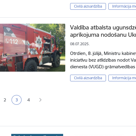
Civilā aizsardzība
Informācija m
Valdība atbalsta ugunsdz
aprīkojuma nodošanu Ukr
08.07.2025.
Otrdien, 8. jūlijā, Ministru kabine
iniciatīvu bez atlīdzības nodot 
dienesta (VUGD) grāmatvedības
Civilā aizsardzība
Informācija m
ana
2
3
4
a
Lapa
Pašreizējā lapa
Lapa