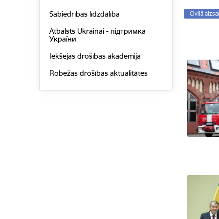
Sabiedrības līdzdalība
Civilā aizs
Atbalsts Ukrainai - підтримка
України
Iekšējās drošības akadēmija
Robežas drošības aktualitātes