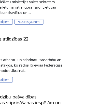
šlietu ministrijas valsts sekretārs
šlietu ministrs Igors Taro, Lietuvas
Aliksandravičius un…
edijiem
Nozares jaunumi
 atlīdzības 22
as atbalstu un stiprinātu sadarbību ar
tākļos, ko radījis Krievijas Federācijas
ja nodot Ukrainai…
edijiem
rdzību pašvaldības
bas stiprināšanas iespējām un