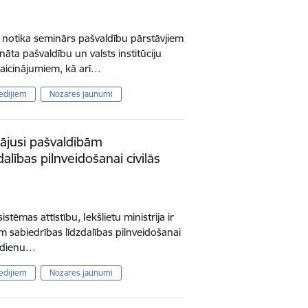
jā notika seminārs pašvaldību pārstāvjiem
nāta pašvaldību un valsts institūciju
zaicinājumiem, kā arī…
edijiem
Nozares jaunumi
ādājusi pašvaldībām
dalības pilnveidošanai civilās
sistēmas attīstību, Iekšlietu ministrija ir
ām sabiedrības līdzdalības pilnveidošanai
ūsdienu…
edijiem
Nozares jaunumi