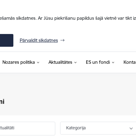
iešamās sīkdatnes. Ar Jūsu piekrišanu papildus šajā vietnē var tikt i
Pārvaldīt sīkdatnes
Nozares politika
Aktualitātes
ES un fondi
Konta
mi
ualitāti
Kategorija