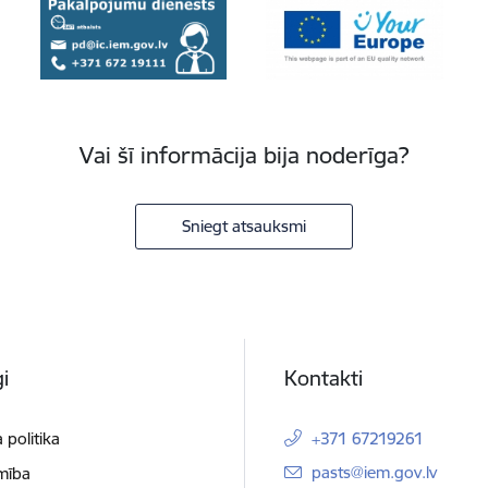
Vai šī informācija bija noderīga?
Sniegt atsauksmi
i
Kontakti
 politika
+371 67219261
E-pasts:
pasts@iem.gov.lv
mība