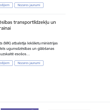
edijiem
Nozares jaunumi
ēsības transportlīdzekļu un
ainai
ts (MK) atbalstīja Iekšlietu ministrijas
Valsts ugunsdzēsības un glābšanas
 uzskaitē esošos…
edijiem
Nozares jaunumi