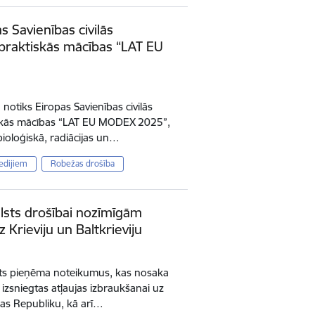
as Savienības civilās
praktiskās mācības “LAT EU
 notiks Eiropas Savienības civilās
skās mācības “LAT EU MODEX 2025”,
 bioloģiskā, radiācijas un…
edijiem
Robežas drošība
alsts drošībai nozīmīgām
Krieviju un Baltkrieviju
inets pieņēma noteikumus, kas nosaka
 izsniegtas atļaujas izbraukšanai uz
ijas Republiku, kā arī…