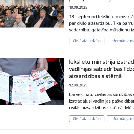
18.09.2025.
18. septembrī Iekšlietu ministri
par civilo aizsardzību. Tika pārru
sadarbība, gatavība mūsdienu i
Civilā aizsardzība
Informācija m
Iekšlietu ministrija izstr
vadlīnijas sabiedrības līdz
aizsardzības sistēmā
12.09.2025.
Lai veicinātu civilās aizsardzības 
izstrādājusi vadlīnijas pašvaldīb
civilās aizsardzības sistēmā. M
Civilā aizsardzība
Informācija m