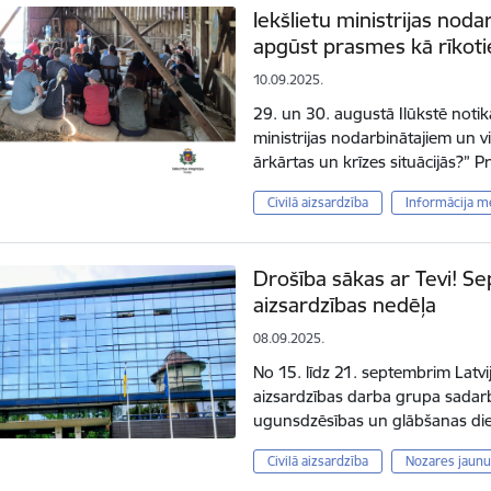
Iekšlietu ministrijas noda
apgūst prasmes kā rīkotie
10.09.2025.
29. un 30. augustā Ilūkstē noti
ministrijas nodarbinātajiem un v
ārkārtas un krīzes situācijās?”
Civilā aizsardzība
Informācija m
Drošība sākas ar Tevi! Se
aizsardzības nedēļa
08.09.2025.
No 15. līdz 21. septembrim Latvij
aizsardzības darba grupa sadarbīb
ugunsdzēsības un glābšanas die
Civilā aizsardzība
Nozares jaun