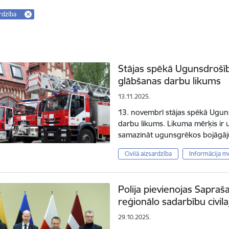
ardzība
Stājas spēkā Ugunsdrošī
glābšanas darbu likums
13.11.2025.
13. novembrī stājas spēkā Ugun
darbu likums. Likuma mērķis ir u
samazināt ugunsgrēkos bojāgāju
Civilā aizsardzība
Informācija m
Polija pievienojas Sapr
reģionālo sadarbību civila
29.10.2025.