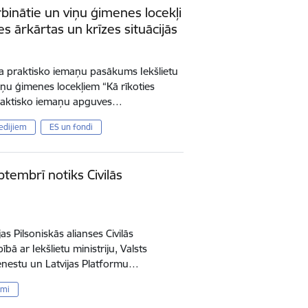
rbinātie un viņu ģimenes locekļi
s ārkārtas un krīzes situācijās
ka praktisko iemaņu pasākums Iekšlietu
iņu ģimenes locekļiem “Kā rīkoties
 Praktisko iemaņu apguves…
edijiem
ES un fondi
ptembrī notiks Civilās
as Pilsoniskās alianses Civilās
ā ar Iekšlietu ministriju, Valsts
nestu un Latvijas Platformu…
umi