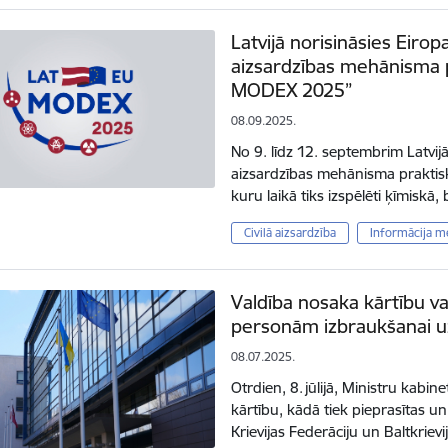
Latvijā norisināsies Eirop
aizsardzības mehānisma 
MODEX 2025”
08.09.2025.
No 9. līdz 12. septembrim Latvijā
aizsardzības mehānisma prakti
kuru laikā tiks izspēlēti ķīmiskā,
Civilā aizsardzība
Informācija m
Valdība nosaka kārtību v
personām izbraukšanai uz 
08.07.2025.
Otrdien, 8. jūlijā, Ministru kab
kārtību, kādā tiek pieprasītas un
Krievijas Federāciju un Baltkriev