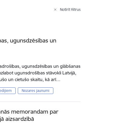
Notīrīt filtrus
bas, ugunsdzēsības un
sdrošības, ugunsdzēsības un glābšanas
zlabot ugunsdrošības stāvokli Latvijā,
šo un cietušo skaitu, kā arī…
edijiem
Nozares jaunumi
ašanās memorandam par
jā aizsardzībā