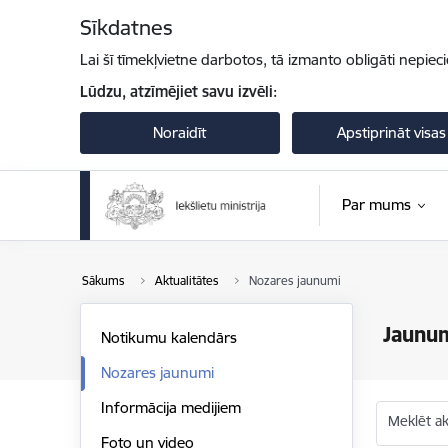
Pāriet uz lapas saturu
Sīkdatnes
Lai šī tīmekļvietne darbotos, tā izmanto obligāti nepiec
Lūdzu, atzīmējiet savu izvēli:
Noraidīt
Apstiprināt visas
Par mums
Sākums
Aktualitātes
Nozares jaunumi
Jaunu
Notikumu kalendārs
Nozares jaunumi
Informācija medijiem
Meklēt akt
Foto un video