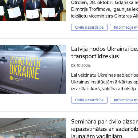
Otrdien, 28. oktobrī, Gdaņskā Iek
Dimitrijs Trofimovs, Igaunijas iek
iekšlietu viceministrs Gintaras 
Civilā aizsardzība
Informācija m
Latvija nodos Ukrainai bez
transportlīdzekļus
08.10.2025.
Lai veicinātu Ukrainas sabiedrīb
Ukrainas institūcijām ārkārtas aps
izraisītais karš, valdība atbalstī
Civilā aizsardzība
Informācija m
Seminārā par civilo aizsa
iepazīstinātas ar sadarbī
jaunajām vadlīnijām