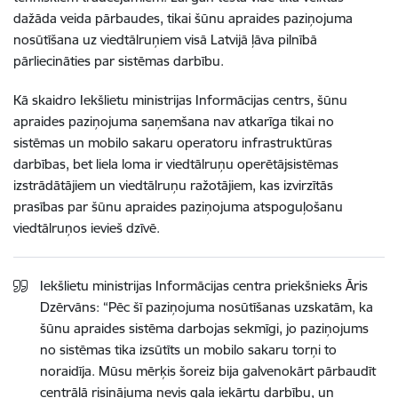
dažāda veida pārbaudes, tikai šūnu apraides paziņojuma
nosūtīšana uz viedtālruņiem visā Latvijā ļāva pilnībā
pārliecināties par sistēmas darbību.
Kā skaidro Iekšlietu ministrijas Informācijas centrs, šūnu
apraides paziņojuma saņemšana nav atkarīga tikai no
sistēmas un mobilo sakaru operatoru infrastruktūras
darbības, bet liela loma ir viedtālruņu operētājsistēmas
izstrādātājiem un viedtālruņu ražotājiem, kas izvirzītās
prasības par šūnu apraides paziņojuma atspoguļošanu
viedtālruņos ievieš dzīvē.
Iekšlietu ministrijas Informācijas centra priekšnieks Āris
Dzērvāns: “Pēc šī paziņojuma nosūtīšanas uzskatām, ka
šūnu apraides sistēma darbojas sekmīgi, jo paziņojums
no sistēmas tika izsūtīts un mobilo sakaru torņi to
noraidīja. Mūsu mērķis šoreiz bija galvenokārt pārbaudīt
centrālā risinājuma nevis gala iekārtu darbību, un