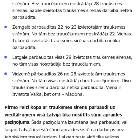
sirēnām. Bez traucējumiem nostrādāja 28 trauksmes
sirēnas. Sabilē izvietotās trauksmes sirēnas darbība netika
pārbaudīta.
Zemgalē pārbaudītas 22 no 23 izvietotajām trauksmes
sirēnām. No tām bez traucējumiem nostrādāja 22. Vienas
Tukumā izvietotās trauksmes sirēnas darbība netika
pārbaudīta.
Latgalē pārbaudītas visas 29 izvietotās trauksmes sirēnas,
no tām visas nostrādāja bez traucējumiem.
Vidzemē pārbaudītas 26 no 28 izvietotajām trauksmes
sirēnām. No tām visas nostrādāja bez traucējumiem. Divu
trauksmes sirēnu darbība netika pārbaudīta. Viena ir
izvietota Valkā, bet otra – Madonā.
Pirmo reizi kopā ar trauksmes sirēnu pārbaudi uz
viedtālruņiem visā Latvijā tika nosūtīts šūnu apraides
paziņojums
. Šāda paziņojuma izsūtīšana ļāva pārbaudīt, vai
šogad Latvijā ieviestā šūnu apraides sistēma darbojas bez
tehniskiem traucējumiem. Lai gan testa vidē tika veiktas