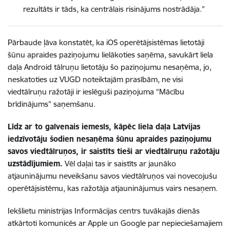
rezultāts ir tāds, ka centrālais risinājums nostrādāja.”
Pārbaude ļāva konstatēt, ka iOS operētājsistēmas lietotāji
šūnu apraides paziņojumu lielākoties saņēma, savukārt liela
daļa Android tālruņu lietotāju šo paziņojumu nesaņēma, jo,
neskatoties uz VUGD noteiktajām prasībām, ne visi
viedtālruņu ražotāji ir ieslēguši paziņojuma “Mācību
brīdinājums” saņemšanu.
Līdz ar to galvenais iemesls, kāpēc liela daļa Latvijas
iedzīvotāju šodien nesaņēma šūnu apraides paziņojumu
savos viedtālruņos, ir saistīts tieši ar viedtālruņu ražotāju
uzstādījumiem.
Vēl daļai tas ir saistīts ar jaunāko
atjauninājumu neveikšanu savos viedtālruņos vai novecojušu
operētājsistēmu, kas ražotāja atjauninājumus vairs nesaņem.
Iekšlietu ministrijas Informācijas centrs tuvākajās dienās
atkārtoti komunicēs ar Apple un Google par nepieciešamajiem