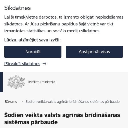
Pāriet uz lapas saturu
Sīkdatnes
Spied
lai meklētu
Enter
Lai šī tīmekļvietne darbotos, tā izmanto obligāti nepieciešamās
sīkdatnes. Ar Jūsu piekrišanu papildus šajā vietnē var tikt
izmantotas statistikas un sociālo mediju sīkdatnes.
Lūdzu, atzīmējiet savu izvēli:
Noraidīt
Apstiprināt visas
Pārvaldīt sīkdatnes
Sākums
Šodien veikta valsts agrīnās brīdināšanas sistēmas pārbaude
Šodien veikta valsts agrīnās brīdināšanas
sistēmas pārbaude