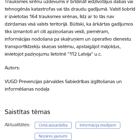
Trauksmes sirēnu uzdevums ir brīdināt iedzīvotājus dabas vai
tehnogēnās katastrofas vai tās draudu gadījumā. Valstī šobrīd
ir izvietotas 164 trauksmes sirēnas, līdz ar to tās nav
dzirdamas visā valsts teritorijā. Būtiski, ka ārkārtas gadījumos
tiks izmantoti arī citi apziņošanas veidi, piemēram,
informācijas nodošana pa skaļruņiem un operatīvo dienestu
transportlīdzekļu skaņas sistēmu, apstaigājot mājokļus,
ievietojot paziņojumu lietotnē “112 Latvija” u.c.
Autors:
VUGD Prevencijas pārvaldes Sabiedrības izglītošanas un
informēšanas nodaļa
Saistītas tēmas
Aktualitātes:
Civilā aizsardzība
Informācija medijiem
Nozares jaunumi