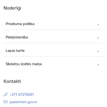
Noderīgi
Privātuma politika
Piekļūstamība
Lapas karte
Sīkdatņu izvēles maiņa
Kontakti
+371 67219261
E-pasts:
pasts@iem.gov.lv