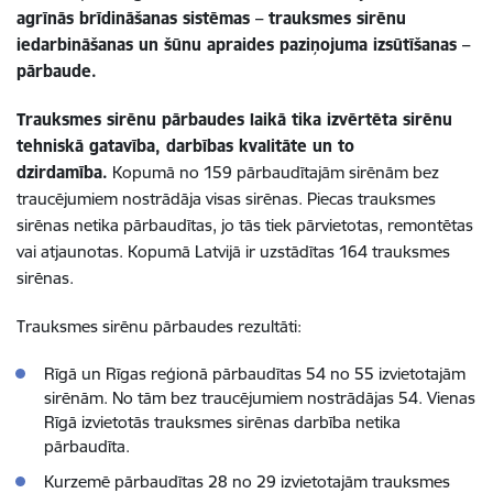
agrīnās brīdināšanas sistēmas – trauksmes sirēnu
iedarbināšanas un šūnu apraides paziņojuma izsūtīšanas –
pārbaude.
Trauksmes sirēnu pārbaudes laikā tika izvērtēta sirēnu
tehniskā gatavība, darbības kvalitāte un to
dzirdamība.
Kopumā no 159 pārbaudītajām sirēnām bez
traucējumiem nostrādāja visas sirēnas. Piecas trauksmes
sirēnas netika pārbaudītas, jo tās tiek pārvietotas, remontētas
vai atjaunotas. Kopumā Latvijā ir uzstādītas 164 trauksmes
sirēnas.
Trauksmes sirēnu pārbaudes rezultāti:
Rīgā un Rīgas reģionā pārbaudītas 54 no 55 izvietotajām
sirēnām. No tām bez traucējumiem nostrādājas 54. Vienas
Rīgā izvietotās trauksmes sirēnas darbība netika
pārbaudīta.
Kurzemē pārbaudītas 28 no 29 izvietotajām trauksmes