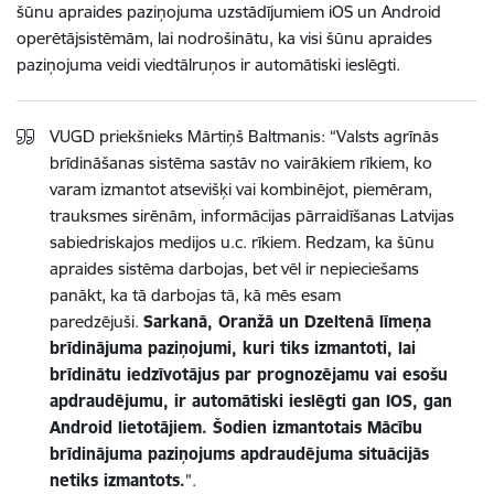
šūnu apraides paziņojuma uzstādījumiem iOS un Android
operētājsistēmām, lai nodrošinātu, ka visi šūnu apraides
paziņojuma veidi viedtālruņos ir automātiski ieslēgti.
VUGD priekšnieks Mārtiņš Baltmanis: “Valsts agrīnās
brīdināšanas sistēma sastāv no vairākiem rīkiem, ko
varam izmantot atsevišķi vai kombinējot, piemēram,
trauksmes sirēnām, informācijas pārraidīšanas Latvijas
sabiedriskajos medijos u.c. rīkiem. Redzam, ka šūnu
apraides sistēma darbojas, bet vēl ir nepieciešams
panākt, ka tā darbojas tā, kā mēs esam
paredzējuši.
Sarkanā, Oranžā un Dzeltenā līmeņa
brīdinājuma paziņojumi, kuri tiks izmantoti, lai
brīdinātu iedzīvotājus par prognozējamu vai esošu
apdraudējumu, ir automātiski ieslēgti gan IOS, gan
Android lietotājiem. Šodien izmantotais Mācību
brīdinājuma paziņojums apdraudējuma situācijās
netiks izmantots.
”.