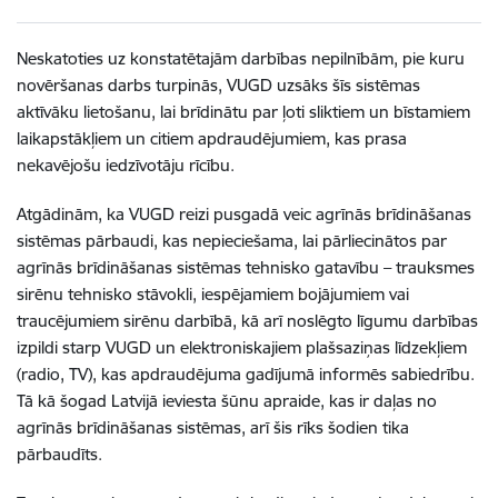
Neskatoties uz konstatētajām darbības nepilnībām, pie kuru
novēršanas darbs turpinās, VUGD uzsāks šīs sistēmas
aktīvāku lietošanu, lai brīdinātu par ļoti sliktiem un bīstamiem
laikapstākļiem un citiem apdraudējumiem, kas prasa
nekavējošu iedzīvotāju rīcību.
Atgādinām, ka VUGD reizi pusgadā veic agrīnās brīdināšanas
sistēmas pārbaudi, kas nepieciešama, lai pārliecinātos par
agrīnās brīdināšanas sistēmas tehnisko gatavību – trauksmes
sirēnu tehnisko stāvokli, iespējamiem bojājumiem vai
traucējumiem sirēnu darbībā, kā arī noslēgto līgumu darbības
izpildi starp VUGD un elektroniskajiem plašsaziņas līdzekļiem
(radio, TV), kas apdraudējuma gadījumā informēs sabiedrību.
Tā kā šogad Latvijā ieviesta šūnu apraide, kas ir daļas no
agrīnās brīdināšanas sistēmas, arī šis rīks šodien tika
pārbaudīts.