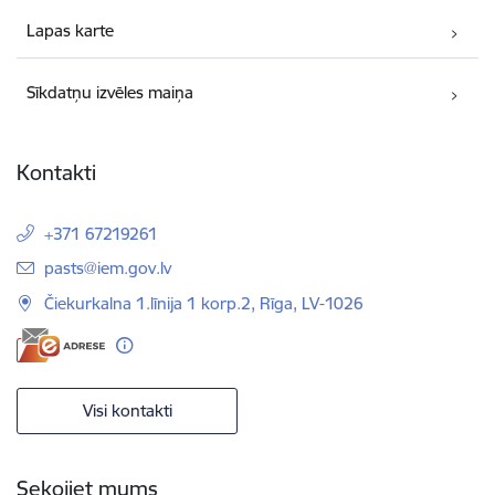
Lapas karte
Sīkdatņu izvēles maiņa
Kontakti
+371 67219261
E-pasts:
pasts@iem.gov.lv
Čiekurkalna 1.līnija 1 korp.2, Rīga, LV-1026
Visi kontakti
Sekojiet mums