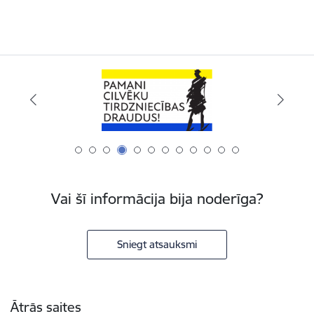
Vai šī informācija bija noderīga?
Sniegt atsauksmi
Kājene
Ātrās saites