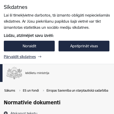
Pāriet uz lapas saturu
Sīkdatnes
Spied
lai meklētu
Enter
Lai šī tīmekļvietne darbotos, tā izmanto obligāti nepieciešamās
sīkdatnes. Ar Jūsu piekrišanu papildus šajā vietnē var tikt
izmantotas statistikas un sociālo mediju sīkdatnes.
Lūdzu, atzīmējiet savu izvēli:
Noraidīt
Apstiprināt visas
Pārvaldīt sīkdatnes
Sākums
ES un fondi
Eiropas Savienība un starptautiskā sadarbība
Normatīvie dokumenti
Atskaņot tekstu