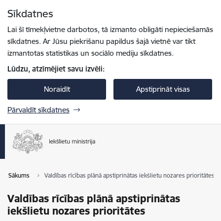
Pāriet uz lapas saturu
Sīkdatnes
Spied
lai meklētu
Enter
Lai šī tīmekļvietne darbotos, tā izmanto obligāti nepieciešamās
sīkdatnes. Ar Jūsu piekrišanu papildus šajā vietnē var tikt
izmantotas statistikas un sociālo mediju sīkdatnes.
Lūdzu, atzīmējiet savu izvēli:
Noraidīt
Apstiprināt visas
Pārvaldīt sīkdatnes
Sākums
Valdības rīcības plānā apstiprinātas iekšlietu nozares prioritātes
Valdības rīcības plānā apstiprinātas
iekšlietu nozares prioritātes