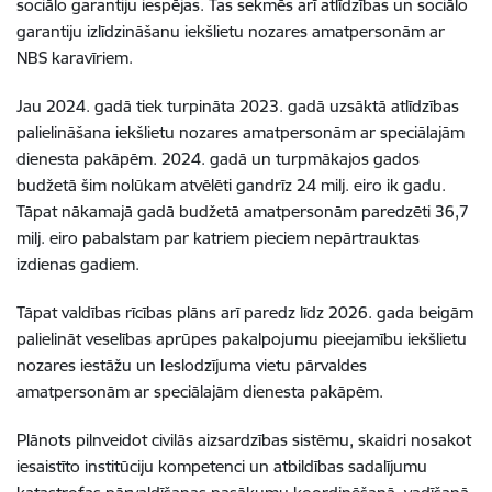
sociālo garantiju iespējas. Tas sekmēs arī atlīdzības un sociālo
garantiju izlīdzināšanu iekšlietu nozares amatpersonām ar
NBS karavīriem.
Jau 2024. gadā tiek turpināta 2023. gadā uzsāktā atlīdzības
palielināšana iekšlietu nozares amatpersonām ar speciālajām
dienesta pakāpēm. 2024. gadā un turpmākajos gados
budžetā šim nolūkam atvēlēti gandrīz 24 milj. eiro ik gadu.
Tāpat nākamajā gadā budžetā amatpersonām paredzēti 36,7
milj. eiro pabalstam par katriem pieciem nepārtrauktas
izdienas gadiem.
Tāpat valdības rīcības plāns arī paredz līdz 2026. gada beigām
palielināt veselības aprūpes pakalpojumu pieejamību iekšlietu
nozares iestāžu un Ieslodzījuma vietu pārvaldes
amatpersonām ar speciālajām dienesta pakāpēm.
Plānots pilnveidot civilās aizsardzības sistēmu, skaidri nosakot
iesaistīto institūciju kompetenci un atbildības sadalījumu