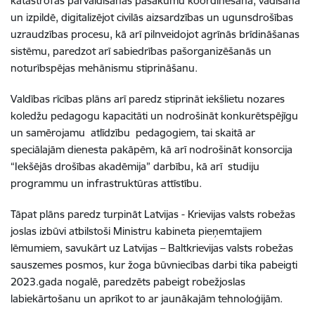
katastrofas pārvaldīšanas pasākumu koordinēšanā, vadīšanā
un izpildē, digitalizējot civilās aizsardzības un ugunsdrošības
uzraudzības procesu, kā arī pilnveidojot agrīnās brīdināšanas
sistēmu, paredzot arī sabiedrības pašorganizēšanās un
noturībspējas mehānismu stiprināšanu.
Valdības rīcības plāns arī paredz stiprināt iekšlietu nozares
koledžu pedagogu kapacitāti un nodrošināt konkurētspējīgu
un samērojamu atlīdzību pedagogiem, tai skaitā ar
speciālajām dienesta pakāpēm, kā arī nodrošināt konsorcija
“Iekšējās drošības akadēmija” darbību, kā arī studiju
programmu un infrastruktūras attīstību.
Tāpat plāns paredz turpināt Latvijas - Krievijas valsts robežas
joslas izbūvi atbilstoši Ministru kabineta pieņemtajiem
lēmumiem, savukārt uz
Latvijas – Baltkrievijas valsts robežas
sauszemes posmos, kur žoga būvniecības darbi tika pabeigti
2023.gada nogalē, paredzēts pabeigt robežjoslas
labiekārtošanu un aprīkot to ar jaunākajām tehnoloģijām.