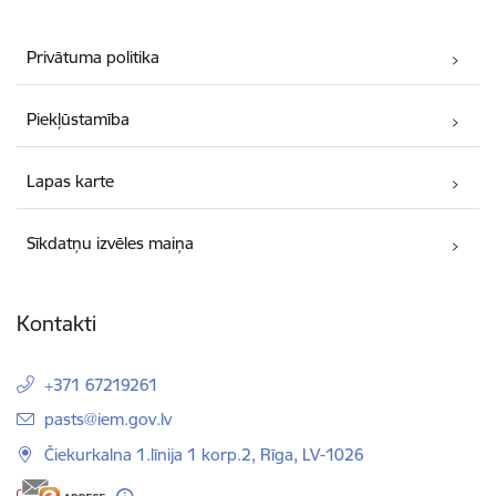
Privātuma politika
Piekļūstamība
Lapas karte
Sīkdatņu izvēles maiņa
Kontakti
+371 67219261
E-pasts:
pasts@iem.gov.lv
Čiekurkalna 1.līnija 1 korp.2, Rīga, LV-1026