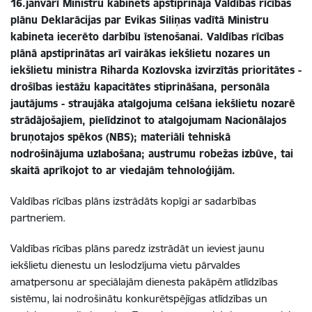
16.janvārī Ministru kabinets apstiprināja Valdības rīcības
plānu Deklarācijas par Evikas Siliņas vadītā Ministru
kabineta iecerēto darbību īstenošanai. Valdības rīcības
plānā apstiprinātas arī vairākas iekšlietu nozares un
iekšlietu ministra Riharda Kozlovska izvirzītās prioritātes -
drošības iestāžu kapacitātes stiprināšana, personāla
jautājums - straujāka atalgojuma celšana iekšlietu nozarē
strādājošajiem, pielīdzinot to atalgojumam Nacionālajos
bruņotajos spēkos (NBS);
materiāli tehniskā
nodrošinājuma uzlabošana; austrumu robežas izbūve, tai
skaitā aprīkojot to ar viedajām tehnoloģijām.
Valdības rīcības plāns izstrādāts kopīgi ar sadarbības
partneriem.
Valdības rīcības plāns paredz izstrādāt un ieviest jaunu
iekšlietu dienestu un Ieslodzījuma vietu pārvaldes
amatpersonu ar speciālajām dienesta pakāpēm atlīdzības
sistēmu, lai nodrošinātu konkurētspējīgas atlīdzības un