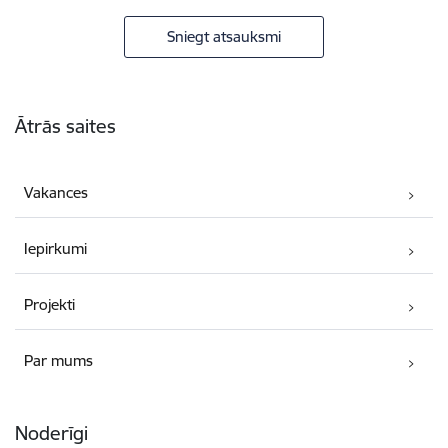
Sniegt atsauksmi
Kājene
Ātrās saites
Vakances
Iepirkumi
Projekti
Par mums
Noderīgi